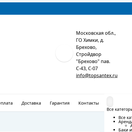
Московская обл.,
ГО Химки, д.
Брехово,
Стройдвор
"Брехово" пав.
С-43, С-07
info@topsantex.ru
плата
Доставка
Гарантия
Контакты
Монтаж
Все категор
Все категор
Все ка
Все ка
Аренд
Аренд
Баки и
Баки и