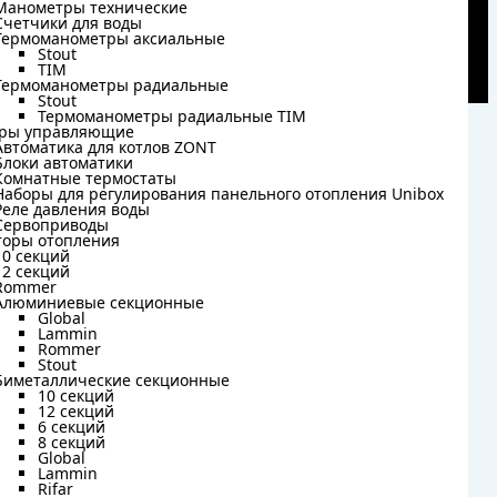
Манометры технические
Манометры технические
Счетчики для воды
Счетчики для воды
Термоманометры аксиальные
Термоманометры аксиальные
Stout
Stout
TIM
TIM
Термоманометры радиальные
Термоманометры радиальные
Stout
Stout
Термоманометры радиальные TIM
Термоманометры радиальные TIM
ры управляющие
ры управляющие
Автоматика для котлов ZONT
Автоматика для котлов ZONT
Блоки автоматики
Блоки автоматики
Комнатные термостаты
Комнатные термостаты
Наборы для регулирования панельного отопления Unibox
Наборы для регулирования панельного отопления Unibox
Реле давления воды
Реле давления воды
Сервоприводы
Сервоприводы
торы отопления
торы отопления
10 секций
10 секций
12 секций
12 секций
Rommer
Rommer
Алюминиевые секционные
Алюминиевые секционные
Global
Global
Lammin
Lammin
Rommer
Rommer
Stout
Stout
Биметаллические секционные
Биметаллические секционные
10 секций
10 секций
12 секций
12 секций
6 секций
6 секций
8 секций
8 секций
Global
Global
Lammin
Lammin
Rifar
Rifar