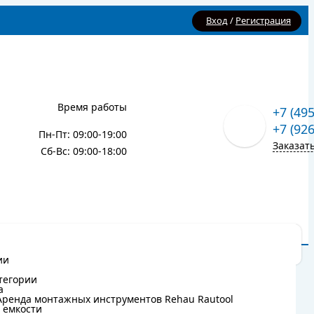
Вход
/
Регистрация
Время работы
+7 (49
+7 (92
Пн-Пт: 09:00-19:00
Заказат
Сб-Вс: 09:00-18:00
Карта сайта
Блог
ии
ии
тегории
тегории
а
а
Аренда монтажных инструментов Rehau Rautool
Аренда монтажных инструментов Rehau Rautool
 емкости
 емкости