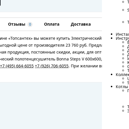
Отзывы
Оплата
Доставка
Гарантия
0
Инста
Инста
ине «Топсантех» вы можете купить Электрический полотенцесу
Инстр
Инстр
ыгодной цене от производителя 23 760 руб. Предлагаем широки
ая продукция, постоянные скидки, акции, для оптовых покупа
ческий полотенцесушитель Bonna Steps V 600x600, BN15E-H600
+7 (495) 664-6055
+7 (926) 706-6055
. При желании вы всегда мож
Колле
Колле
Котлы
Котлы