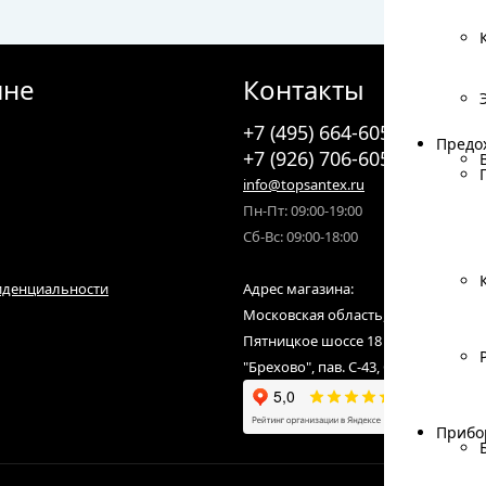
ине
Контакты
+7 (495) 664-6055
Предо
Предо
+7 (926) 706-6055
info@topsantex.ru
Пн-Пт: 09:00-19:00
Сб-Вс: 09:00-18:00
иденциальности
Адрес магазина:
Московская область, городской ок
Пятницкое шоссе 18 км от МКАД,С
"Брехово", пав. С-43, С-07
Прибо
Прибо