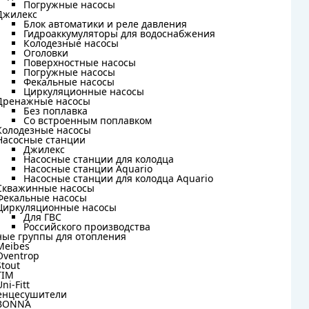
Погружные насосы
Погружные насосы
Джилекс
Джилекс
Блок автоматики и реле давления
Блок автоматики и реле давления
Гидроаккумуляторы для водоснабжения
Гидроаккумуляторы для водоснабжения
Колодезные насосы
Колодезные насосы
Оголовки
Оголовки
Поверхностные насосы
Поверхностные насосы
Погружные насосы
Погружные насосы
Фекальные насосы
Фекальные насосы
Циркуляционные насосы
Циркуляционные насосы
Дренажные насосы
Дренажные насосы
Без поплавка
Без поплавка
Со встроенным поплавком
Со встроенным поплавком
Колодезные насосы
Колодезные насосы
Насосные станции
Насосные станции
Джилекс
Джилекс
Насосные станции для колодца
Насосные станции для колодца
Насосные станции Aquario
Насосные станции Aquario
Насосные станции для колодца Aquario
Насосные станции для колодца Aquario
Скважинные насосы
Скважинные насосы
Фекальные насосы
Фекальные насосы
Циркуляционные насосы
Циркуляционные насосы
Для ГВС
Для ГВС
Российского производства
Российского производства
ные группы для отопления
ные группы для отопления
Meibes
Meibes
Oventrop
Oventrop
Stout
Stout
TIM
TIM
Uni-Fitt
Uni-Fitt
енцесушители
енцесушители
BONNA
BONNA