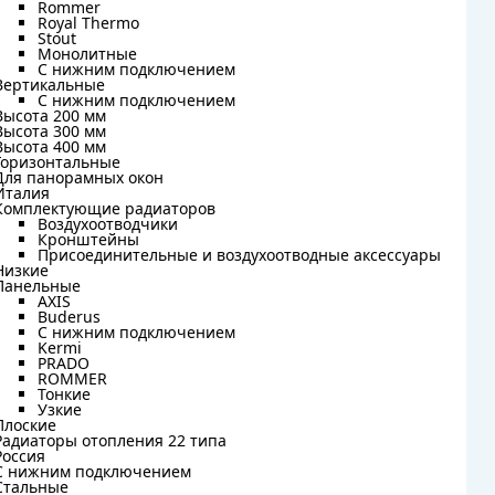
Rommer
Rommer
Royal Thermo
Royal Thermo
Stout
Stout
Монолитные
Монолитные
С нижним подключением
С нижним подключением
Вертикальные
Вертикальные
С нижним подключением
С нижним подключением
Высота 200 мм
Высота 200 мм
Высота 300 мм
Высота 300 мм
Высота 400 мм
Высота 400 мм
Горизонтальные
Горизонтальные
Для панорамных окон
Для панорамных окон
Италия
Италия
Комплектующие радиаторов
Комплектующие радиаторов
Воздухоотводчики
Воздухоотводчики
Кронштейны
Кронштейны
Присоединительные и воздухоотводные аксессуары
Присоединительные и воздухоотводные аксессуары
Низкие
Низкие
Панельные
Панельные
AXIS
AXIS
Buderus
Buderus
C нижним подключением
C нижним подключением
Kermi
Kermi
PRADO
PRADO
ROMMER
ROMMER
Тонкие
Тонкие
Узкие
Узкие
Плоские
Плоские
Радиаторы отопления 22 типа
Радиаторы отопления 22 типа
Россия
Россия
С нижним подключением
С нижним подключением
Стальные
Стальные