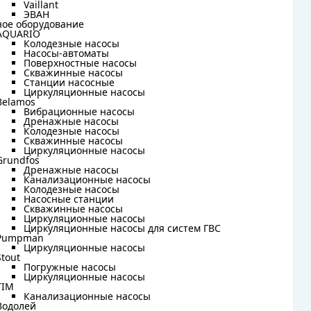
Vaillant
Vaillant
ЭВАН
ЭВАН
ное оборудование
ное оборудование
AQUARIO
AQUARIO
Колодезные насосы
Колодезные насосы
Насосы-автоматы
Насосы-автоматы
Поверхностные насосы
Поверхностные насосы
Скважинные насосы
Скважинные насосы
Станции насосные
Станции насосные
Циркуляционные насосы
Циркуляционные насосы
Belamos
Belamos
Вибрационные насосы
Вибрационные насосы
Дренажные насосы
Дренажные насосы
Колодезные насосы
Колодезные насосы
Скважинные насосы
Скважинные насосы
Циркуляционные насосы
Циркуляционные насосы
Grundfos
Grundfos
Дренажные насосы
Дренажные насосы
Канализационные насосы
Канализационные насосы
Колодезные насосы
Колодезные насосы
Насосные станции
Насосные станции
Скважинные насосы
Скважинные насосы
Циркуляционные насосы
Циркуляционные насосы
Циркуляционные насосы для систем ГВС
Циркуляционные насосы для систем ГВС
Pumpman
Pumpman
Циркуляционные насосы
Циркуляционные насосы
Stout
Stout
Погружные насосы
Погружные насосы
Циркуляционные насосы
Циркуляционные насосы
TIM
TIM
Канализационные насосы
Канализационные насосы
Водолей
Водолей