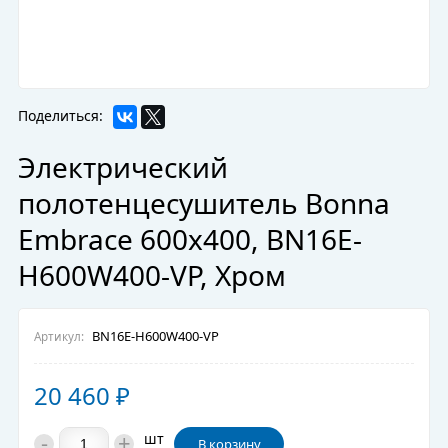
Поделиться:
Электрический
полотенцесушитель Bonna
Embrace 600x400, BN16E-
H600W400-VP, Хром
BN16E-H600W400-VP
Артикул:
20 460
₽
-
+
шт
В корзину