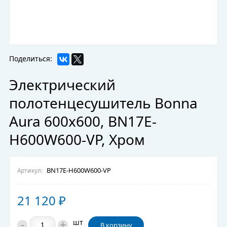
Поделиться:
Электрический
полотенцесушитель Bonna
Aura 600x600, BN17E-
H600W600-VP, Хром
BN17E-H600W600-VP
Артикул:
21 120
₽
-
+
шт
В корзину