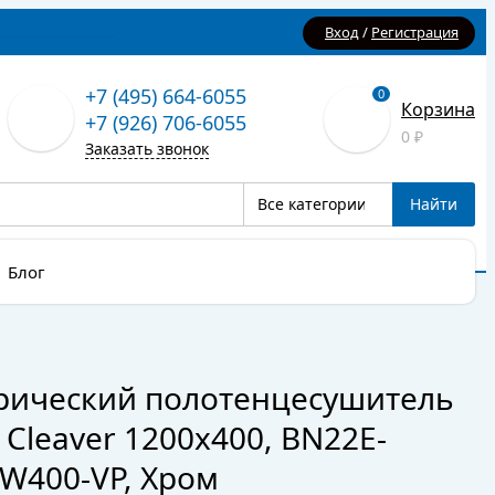
Вход
/
Регистрация
+7 (495) 664-6055
0
Корзина
+7 (926) 706-6055
0
₽
Заказать звонок
Все категории
Найти
Блог
рический полотенцесушитель
 Cleaver 1200x400, BN22E-
W400-VP, Хром