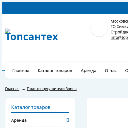
Московск
ГО Химки
Стройдво
info@top
Главная
Каталог товаров
Аренда
О нас
О
Главная
→
Полотенцесушители Bonna
Каталог товаров
Аренда