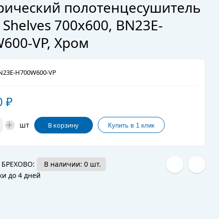
рический полотенцесушитель
 Shelves 700x600, BN23E-
600-VP, Хром
23E-H700W600-VP
0
₽
+
шт
В корзину
 БРЕХОВО:
В наличии: 0 шт.
ки до 4 дней