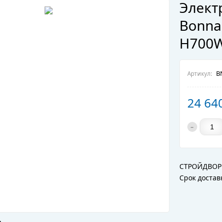
Элект
Bonna
H700W
BN
Артикул:
24 64
-
СТРОЙДВОР
Срок достав