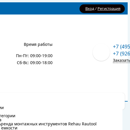
Вход
/
Регистрация
Время работы
+7 (49
+7 (92
Пн-Пт: 09:00-19:00
Заказат
Сб-Вс: 09:00-18:00
Карта сайта
Блог
ии
ии
тегории
тегории
а
а
Аренда монтажных инструментов Rehau Rautool
Аренда монтажных инструментов Rehau Rautool
 емкости
 емкости