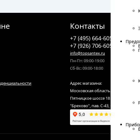
ине
Контакты
+7 (495) 664-6055
Предо
Предо
+7 (926) 706-6055
info@topsantex.ru
Пн-Пт: 09:00-19:00
Сб-Вс: 09:00-18:00
иденциальности
Адрес магазина:
Московская область, городской ок
Пятницкое шоссе 18 км от МКАД,С
"Брехово", пав. С-43, С-07
Прибо
Прибо