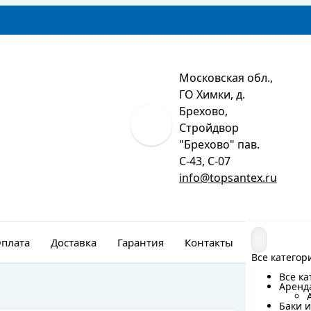
Московская обл.,
ГО Химки, д.
Брехово,
Стройдвор
"Брехово" пав.
С-43, С-07
info@topsantex.ru
плата
Доставка
Гарантия
Контакты
Монтаж
Все категор
Все категор
Все ка
Все ка
Аренд
Аренд
Баки и
Баки и