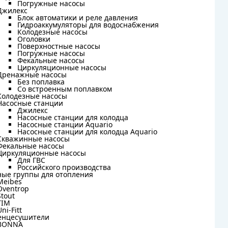
Погружные насосы
Погружные насосы
Джилекс
Джилекс
Блок автоматики и реле давления
Блок автоматики и реле давления
Гидроаккумуляторы для водоснабжения
Гидроаккумуляторы для водоснабжения
Колодезные насосы
Колодезные насосы
Оголовки
Оголовки
Поверхностные насосы
Поверхностные насосы
Погружные насосы
Погружные насосы
Фекальные насосы
Фекальные насосы
Циркуляционные насосы
Циркуляционные насосы
Дренажные насосы
Дренажные насосы
Без поплавка
Без поплавка
Со встроенным поплавком
Со встроенным поплавком
Колодезные насосы
Колодезные насосы
Насосные станции
Насосные станции
Джилекс
Джилекс
Насосные станции для колодца
Насосные станции для колодца
Насосные станции Aquario
Насосные станции Aquario
Насосные станции для колодца Aquario
Насосные станции для колодца Aquario
Скважинные насосы
Скважинные насосы
Фекальные насосы
Фекальные насосы
Циркуляционные насосы
Циркуляционные насосы
Для ГВС
Для ГВС
Российского производства
Российского производства
ные группы для отопления
ные группы для отопления
Meibes
Meibes
Oventrop
Oventrop
Stout
Stout
TIM
TIM
Uni-Fitt
Uni-Fitt
енцесушители
енцесушители
BONNA
BONNA