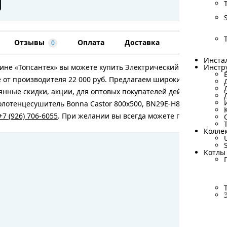
Отзывы
Оплата
Доставка
Гарантия
0
Инста
Инста
ине «Топсантех» вы можете купить Электрический полотенцесу
Инстр
Инстр
 от производителя 22 000 руб. Предлагаем широкий ассортиме
янные скидки, акции, для оптовых покупателей действуют спе
лотенцесушитель Bonna Castor 800x500, BN29E-H800W500-VP, Хр
+7 (926) 706-6055
. При желании вы всегда можете посетить наш
Колле
Колле
Котлы
Котлы