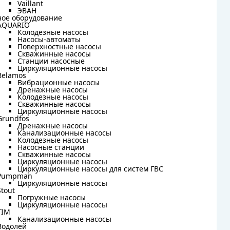
Vaillant
Vaillant
ЭВАН
ЭВАН
ное оборудование
ное оборудование
AQUARIO
AQUARIO
Колодезные насосы
Колодезные насосы
Насосы-автоматы
Насосы-автоматы
Поверхностные насосы
Поверхностные насосы
Скважинные насосы
Скважинные насосы
Станции насосные
Станции насосные
Циркуляционные насосы
Циркуляционные насосы
Belamos
Belamos
Вибрационные насосы
Вибрационные насосы
Дренажные насосы
Дренажные насосы
Колодезные насосы
Колодезные насосы
Скважинные насосы
Скважинные насосы
Циркуляционные насосы
Циркуляционные насосы
Grundfos
Grundfos
Дренажные насосы
Дренажные насосы
Канализационные насосы
Канализационные насосы
Колодезные насосы
Колодезные насосы
Насосные станции
Насосные станции
Скважинные насосы
Скважинные насосы
Циркуляционные насосы
Циркуляционные насосы
Циркуляционные насосы для систем ГВС
Циркуляционные насосы для систем ГВС
Pumpman
Pumpman
Циркуляционные насосы
Циркуляционные насосы
Stout
Stout
Погружные насосы
Погружные насосы
Циркуляционные насосы
Циркуляционные насосы
TIM
TIM
Канализационные насосы
Канализационные насосы
Водолей
Водолей