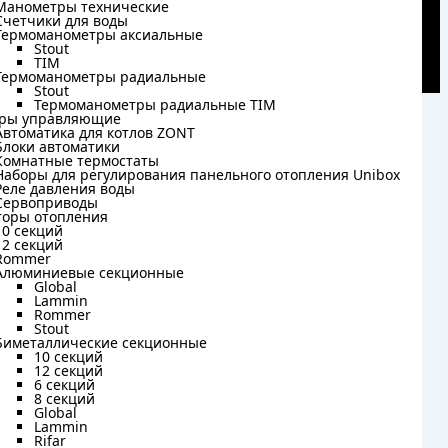
Манометры технические
Манометры технические
Счетчики для воды
Счетчики для воды
Термоманометры аксиальные
Термоманометры аксиальные
Stout
Stout
TIM
TIM
Термоманометры радиальные
Термоманометры радиальные
Stout
Stout
Термоманометры радиальные TIM
Термоманометры радиальные TIM
ры управляющие
ры управляющие
Автоматика для котлов ZONT
Автоматика для котлов ZONT
Блоки автоматики
Блоки автоматики
Комнатные термостаты
Комнатные термостаты
Наборы для регулирования панельного отопления Unibox
Наборы для регулирования панельного отопления Unibox
Реле давления воды
Реле давления воды
Сервоприводы
Сервоприводы
торы отопления
торы отопления
10 секций
10 секций
12 секций
12 секций
Rommer
Rommer
Алюминиевые секционные
Алюминиевые секционные
Global
Global
Lammin
Lammin
Rommer
Rommer
Stout
Stout
Биметаллические секционные
Биметаллические секционные
10 секций
10 секций
12 секций
12 секций
6 секций
6 секций
8 секций
8 секций
Global
Global
Lammin
Lammin
Rifar
Rifar