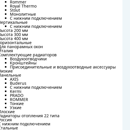
Rommer
Rommer
Royal Thermo
Royal Thermo
Stout
Stout
Монолитные
Монолитные
С нижним подключением
С нижним подключением
Вертикальные
Вертикальные
С нижним подключением
С нижним подключением
Высота 200 мм
Высота 200 мм
Высота 300 мм
Высота 300 мм
Высота 400 мм
Высота 400 мм
Горизонтальные
Горизонтальные
Для панорамных окон
Для панорамных окон
Италия
Италия
Комплектующие радиаторов
Комплектующие радиаторов
Воздухоотводчики
Воздухоотводчики
Кронштейны
Кронштейны
Присоединительные и воздухоотводные аксессуары
Присоединительные и воздухоотводные аксессуары
Низкие
Низкие
Панельные
Панельные
AXIS
AXIS
Buderus
Buderus
C нижним подключением
C нижним подключением
Kermi
Kermi
PRADO
PRADO
ROMMER
ROMMER
Тонкие
Тонкие
Узкие
Узкие
Плоские
Плоские
Радиаторы отопления 22 типа
Радиаторы отопления 22 типа
Россия
Россия
С нижним подключением
С нижним подключением
Стальные
Стальные