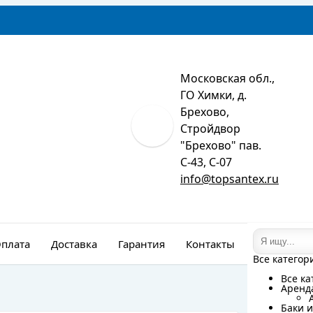
Московская обл.,
ГО Химки, д.
Брехово,
Стройдвор
"Брехово" пав.
С-43, С-07
info@topsantex.ru
плата
Доставка
Гарантия
Контакты
Монтаж
Все категор
Все категор
Все ка
Все ка
Аренд
Аренд
Баки и
Баки и