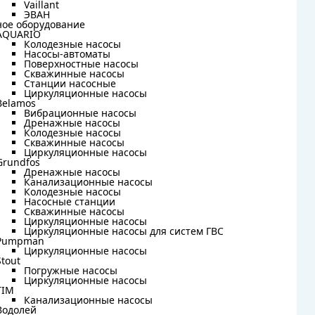
Vaillant
Vaillant
ЭВАН
ЭВАН
ное оборудование
ное оборудование
AQUARIO
AQUARIO
Колодезные насосы
Колодезные насосы
Насосы-автоматы
Насосы-автоматы
Поверхностные насосы
Поверхностные насосы
Скважинные насосы
Скважинные насосы
Станции насосные
Станции насосные
Циркуляционные насосы
Циркуляционные насосы
Belamos
Belamos
Вибрационные насосы
Вибрационные насосы
Дренажные насосы
Дренажные насосы
Колодезные насосы
Колодезные насосы
Скважинные насосы
Скважинные насосы
Циркуляционные насосы
Циркуляционные насосы
Grundfos
Grundfos
Дренажные насосы
Дренажные насосы
Канализационные насосы
Канализационные насосы
Колодезные насосы
Колодезные насосы
Насосные станции
Насосные станции
Скважинные насосы
Скважинные насосы
Циркуляционные насосы
Циркуляционные насосы
Циркуляционные насосы для систем ГВС
Циркуляционные насосы для систем ГВС
Pumpman
Pumpman
Циркуляционные насосы
Циркуляционные насосы
Stout
Stout
Погружные насосы
Погружные насосы
Циркуляционные насосы
Циркуляционные насосы
TIM
TIM
Канализационные насосы
Канализационные насосы
Водолей
Водолей