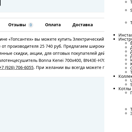
Отзывы
Оплата
Доставка
Гарантия
0
Инста
Инста
ине «Топсантех» вы можете купить Электрический полотенцесу
Инстр
Инстр
 от производителя 25 740 руб. Предлагаем широкий ассортиме
янные скидки, акции, для оптовых покупателей действуют спе
лотенцесушитель Bonna Kenei 700x400, BN43E-H700W400-VP, Хро
+7 (926) 706-6055
. При желании вы всегда можете посетить наш
Колле
Колле
Котлы
Котлы