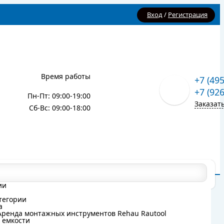
Вход
/
Регистрация
Время работы
+7 (49
+7 (92
Пн-Пт: 09:00-19:00
Заказат
Сб-Вс: 09:00-18:00
Карта сайта
Блог
ии
ии
тегории
тегории
а
а
Аренда монтажных инструментов Rehau Rautool
Аренда монтажных инструментов Rehau Rautool
 емкости
 емкости