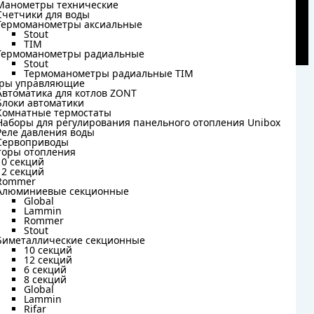
Манометры технические
Манометры технические
Счетчики для воды
Счетчики для воды
Термоманометры аксиальные
Термоманометры аксиальные
Stout
Stout
TIM
TIM
Термоманометры радиальные
Термоманометры радиальные
Stout
Stout
Термоманометры радиальные TIM
Термоманометры радиальные TIM
ры управляющие
ры управляющие
Автоматика для котлов ZONT
Автоматика для котлов ZONT
Блоки автоматики
Блоки автоматики
Комнатные термостаты
Комнатные термостаты
Наборы для регулирования панельного отопления Unibox
Наборы для регулирования панельного отопления Unibox
Реле давления воды
Реле давления воды
Сервоприводы
Сервоприводы
торы отопления
торы отопления
10 секций
10 секций
12 секций
12 секций
Rommer
Rommer
Алюминиевые секционные
Алюминиевые секционные
Global
Global
Lammin
Lammin
Rommer
Rommer
Stout
Stout
Биметаллические секционные
Биметаллические секционные
10 секций
10 секций
12 секций
12 секций
6 секций
6 секций
8 секций
8 секций
Global
Global
Lammin
Lammin
Rifar
Rifar