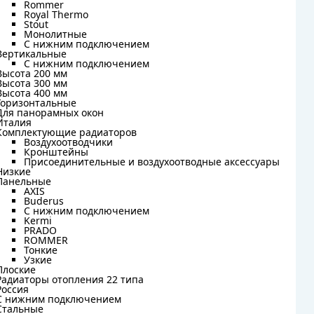
Rommer
Rommer
Royal Thermo
Royal Thermo
Stout
Stout
Монолитные
Монолитные
С нижним подключением
С нижним подключением
Вертикальные
Вертикальные
С нижним подключением
С нижним подключением
Высота 200 мм
Высота 200 мм
Высота 300 мм
Высота 300 мм
Высота 400 мм
Высота 400 мм
Горизонтальные
Горизонтальные
Для панорамных окон
Для панорамных окон
Италия
Италия
Комплектующие радиаторов
Комплектующие радиаторов
Воздухоотводчики
Воздухоотводчики
Кронштейны
Кронштейны
Присоединительные и воздухоотводные аксессуары
Присоединительные и воздухоотводные аксессуары
Низкие
Низкие
Панельные
Панельные
AXIS
AXIS
Buderus
Buderus
C нижним подключением
C нижним подключением
Kermi
Kermi
PRADO
PRADO
ROMMER
ROMMER
Тонкие
Тонкие
Узкие
Узкие
Плоские
Плоские
Радиаторы отопления 22 типа
Радиаторы отопления 22 типа
Россия
Россия
С нижним подключением
С нижним подключением
Стальные
Стальные