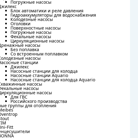
Погружные насосы
Погружные насосы
Джилекс
Джилекс
Блок автоматики и реле давления
Блок автоматики и реле давления
Гидроаккумуляторы для водоснабжения
Гидроаккумуляторы для водоснабжения
Колодезные насосы
Колодезные насосы
Оголовки
Оголовки
Поверхностные насосы
Поверхностные насосы
Погружные насосы
Погружные насосы
Фекальные насосы
Фекальные насосы
Циркуляционные насосы
Циркуляционные насосы
Дренажные насосы
Дренажные насосы
Без поплавка
Без поплавка
Со встроенным поплавком
Со встроенным поплавком
Колодезные насосы
Колодезные насосы
Насосные станции
Насосные станции
Джилекс
Джилекс
Насосные станции для колодца
Насосные станции для колодца
Насосные станции Aquario
Насосные станции Aquario
Насосные станции для колодца Aquario
Насосные станции для колодца Aquario
Скважинные насосы
Скважинные насосы
Фекальные насосы
Фекальные насосы
Циркуляционные насосы
Циркуляционные насосы
Для ГВС
Для ГВС
Российского производства
Российского производства
ные группы для отопления
ные группы для отопления
Meibes
Meibes
Oventrop
Oventrop
Stout
Stout
TIM
TIM
Uni-Fitt
Uni-Fitt
енцесушители
енцесушители
BONNA
BONNA