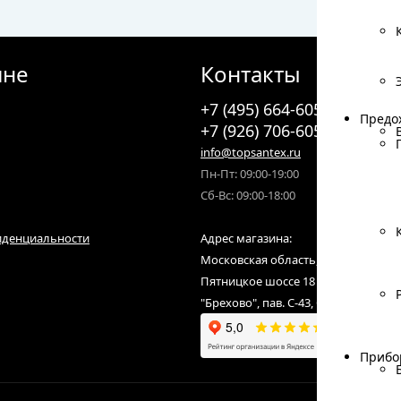
ине
Контакты
+7 (495) 664-6055
Предо
Предо
+7 (926) 706-6055
info@topsantex.ru
Пн-Пт: 09:00-19:00
Сб-Вс: 09:00-18:00
иденциальности
Адрес магазина:
Московская область, городской ок
Пятницкое шоссе 18 км от МКАД,С
"Брехово", пав. С-43, С-07
Прибо
Прибо