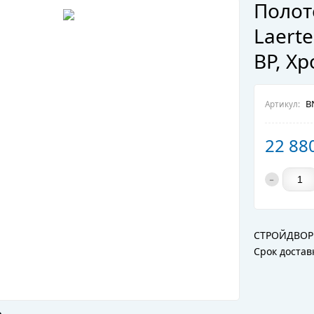
Полот
Laert
BP, Х
B
Артикул:
22 88
-
СТРОЙДВОР
Срок достав