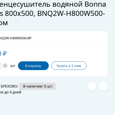
енцесушитель водяной Bonna
es 800x500, BNQ2W-H800W500-
ром
NQ2W-H800W500-BP
0
₽
+
шт
В корзину
 БРЕХОВО:
В наличии: 0 шт.
ки до 4 дней