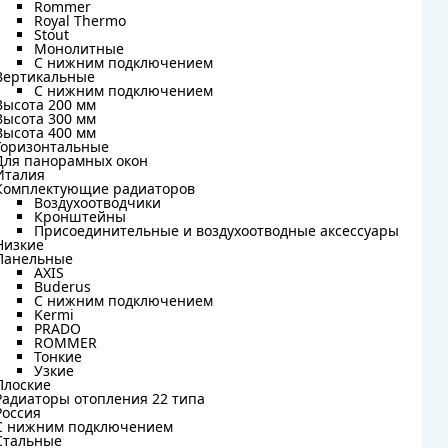
Rommer
Rommer
Royal Thermo
Royal Thermo
Stout
Stout
Монолитные
Монолитные
С нижним подключением
С нижним подключением
Вертикальные
Вертикальные
С нижним подключением
С нижним подключением
Высота 200 мм
Высота 200 мм
Высота 300 мм
Высота 300 мм
Высота 400 мм
Высота 400 мм
Горизонтальные
Горизонтальные
Для панорамных окон
Для панорамных окон
Италия
Италия
Комплектующие радиаторов
Комплектующие радиаторов
Воздухоотводчики
Воздухоотводчики
Кронштейны
Кронштейны
Присоединительные и воздухоотводные аксессуары
Присоединительные и воздухоотводные аксессуары
Низкие
Низкие
Панельные
Панельные
AXIS
AXIS
Buderus
Buderus
C нижним подключением
C нижним подключением
Kermi
Kermi
PRADO
PRADO
ROMMER
ROMMER
Тонкие
Тонкие
Узкие
Узкие
Плоские
Плоские
Радиаторы отопления 22 типа
Радиаторы отопления 22 типа
Россия
Россия
С нижним подключением
С нижним подключением
Стальные
Стальные