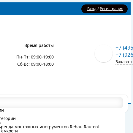
Вход
/
Регистрация
Время работы
+7 (49
+7 (92
Пн-Пт: 09:00-19:00
Заказат
Сб-Вс: 09:00-18:00
Карта сайта
Блог
ии
ии
тегории
тегории
а
а
Аренда монтажных инструментов Rehau Rautool
Аренда монтажных инструментов Rehau Rautool
 емкости
 емкости