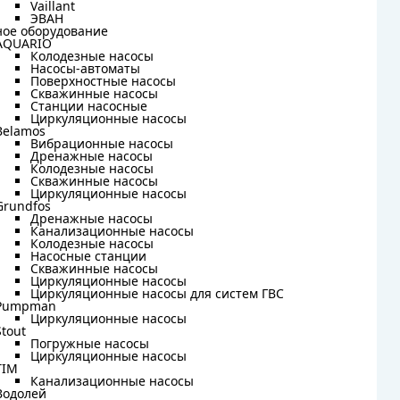
Vaillant
Vaillant
ЭВАН
ЭВАН
ное оборудование
ное оборудование
AQUARIO
AQUARIO
Колодезные насосы
Колодезные насосы
Насосы-автоматы
Насосы-автоматы
Поверхностные насосы
Поверхностные насосы
Скважинные насосы
Скважинные насосы
Станции насосные
Станции насосные
Циркуляционные насосы
Циркуляционные насосы
Belamos
Belamos
Вибрационные насосы
Вибрационные насосы
Дренажные насосы
Дренажные насосы
Колодезные насосы
Колодезные насосы
Скважинные насосы
Скважинные насосы
Циркуляционные насосы
Циркуляционные насосы
Grundfos
Grundfos
Дренажные насосы
Дренажные насосы
Канализационные насосы
Канализационные насосы
Колодезные насосы
Колодезные насосы
Насосные станции
Насосные станции
Скважинные насосы
Скважинные насосы
Циркуляционные насосы
Циркуляционные насосы
Циркуляционные насосы для систем ГВС
Циркуляционные насосы для систем ГВС
Pumpman
Pumpman
Циркуляционные насосы
Циркуляционные насосы
Stout
Stout
Погружные насосы
Погружные насосы
Циркуляционные насосы
Циркуляционные насосы
TIM
TIM
Канализационные насосы
Канализационные насосы
Водолей
Водолей