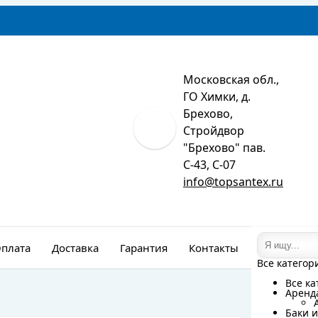
Московская обл.,
ГО Химки, д.
Брехово,
Стройдвор
"Брехово" пав.
С-43, С-07
info@topsantex.ru
плата
Доставка
Гарантия
Контакты
Монтаж
Все категор
Все категор
Все ка
Все ка
Аренд
Аренд
Баки и
Баки и