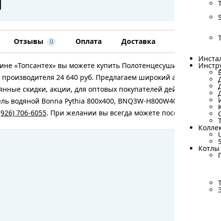
Отзывы
Оплата
Доставка
Гарантия
0
Инста
Инста
ине «Топсантех» вы можете купить Полотенцесушитель водяной
Инстр
Инстр
 производителя 24 640 руб. Предлагаем широкий ассортимент 
янные скидки, акции, для оптовых покупателей действуют спе
ь водяной Bonna Pythia 800x400, BNQ3W-H800W400-VPBP, Хром 
(926) 706-6055
. При желании вы всегда можете посетить наш оф
Колле
Колле
Котлы
Котлы