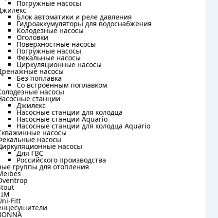
Погружные насосы
Погружные насосы
Джилекс
Джилекс
Блок автоматики и реле давления
Блок автоматики и реле давления
Гидроаккумуляторы для водоснабжения
Гидроаккумуляторы для водоснабжения
Колодезные насосы
Колодезные насосы
Оголовки
Оголовки
Поверхностные насосы
Поверхностные насосы
Погружные насосы
Погружные насосы
Фекальные насосы
Фекальные насосы
Циркуляционные насосы
Циркуляционные насосы
Дренажные насосы
Дренажные насосы
Без поплавка
Без поплавка
Со встроенным поплавком
Со встроенным поплавком
Колодезные насосы
Колодезные насосы
Насосные станции
Насосные станции
Джилекс
Джилекс
Насосные станции для колодца
Насосные станции для колодца
Насосные станции Aquario
Насосные станции Aquario
Насосные станции для колодца Aquario
Насосные станции для колодца Aquario
Скважинные насосы
Скважинные насосы
Фекальные насосы
Фекальные насосы
Циркуляционные насосы
Циркуляционные насосы
Для ГВС
Для ГВС
Российского производства
Российского производства
ные группы для отопления
ные группы для отопления
Meibes
Meibes
Oventrop
Oventrop
Stout
Stout
TIM
TIM
Uni-Fitt
Uni-Fitt
енцесушители
енцесушители
BONNA
BONNA