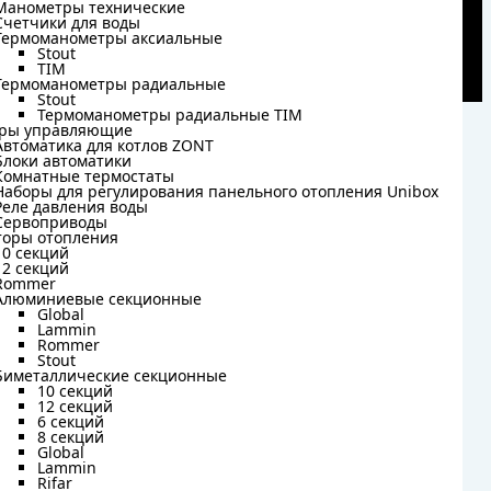
Манометры технические
Манометры технические
Счетчики для воды
Счетчики для воды
Термоманометры аксиальные
Термоманометры аксиальные
Stout
Stout
TIM
TIM
Термоманометры радиальные
Термоманометры радиальные
Stout
Stout
Термоманометры радиальные TIM
Термоманометры радиальные TIM
ры управляющие
ры управляющие
Автоматика для котлов ZONT
Автоматика для котлов ZONT
Блоки автоматики
Блоки автоматики
Комнатные термостаты
Комнатные термостаты
Наборы для регулирования панельного отопления Unibox
Наборы для регулирования панельного отопления Unibox
Реле давления воды
Реле давления воды
Сервоприводы
Сервоприводы
торы отопления
торы отопления
10 секций
10 секций
12 секций
12 секций
Rommer
Rommer
Алюминиевые секционные
Алюминиевые секционные
Global
Global
Lammin
Lammin
Rommer
Rommer
Stout
Stout
Биметаллические секционные
Биметаллические секционные
10 секций
10 секций
12 секций
12 секций
6 секций
6 секций
8 секций
8 секций
Global
Global
Lammin
Lammin
Rifar
Rifar