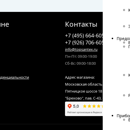
ине
Контакты
+7 (495) 664-6055
Предо
Предо
+7 (926) 706-6055
info@topsantex.ru
Пн-Пт: 09:00-19:00
Сб-Вс: 09:00-18:00
иденциальности
Адрес магазина:
Московская область, городской ок
Пятницкое шоссе 18 км от МКАД,С
"Брехово", пав. С-43, С-07
Прибо
Прибо