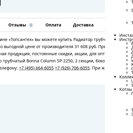
Отзывы
Оплата
Доставка
Гарантия
0
Инста
Инста
ине «Топсантех» вы можете купить Радиатор трубчатый Bonna C
Инстр
Инстр
по выгодной цене от производителя 31 608 руб. Предлагаем шир
ая продукция, постоянные скидки, акции, для оптовых покупа
р трубчатый Bonna Column SP-2250, 2 секции, боковое подключ
телефону:
+7 (495) 664-6055
+7 (926) 706-6055
. При желании вы в
Колле
Колле
Котлы
Котлы