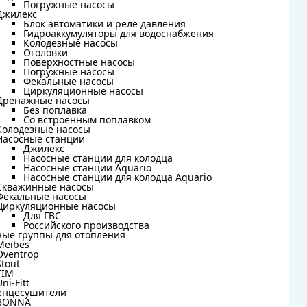
Погружные насосы
Погружные насосы
Джилекс
Джилекс
Блок автоматики и реле давления
Блок автоматики и реле давления
Гидроаккумуляторы для водоснабжения
Гидроаккумуляторы для водоснабжения
Колодезные насосы
Колодезные насосы
Оголовки
Оголовки
Поверхностные насосы
Поверхностные насосы
Погружные насосы
Погружные насосы
Фекальные насосы
Фекальные насосы
Циркуляционные насосы
Циркуляционные насосы
Дренажные насосы
Дренажные насосы
Без поплавка
Без поплавка
Со встроенным поплавком
Со встроенным поплавком
Колодезные насосы
Колодезные насосы
Насосные станции
Насосные станции
Джилекс
Джилекс
Насосные станции для колодца
Насосные станции для колодца
Насосные станции Aquario
Насосные станции Aquario
Насосные станции для колодца Aquario
Насосные станции для колодца Aquario
Скважинные насосы
Скважинные насосы
Фекальные насосы
Фекальные насосы
Циркуляционные насосы
Циркуляционные насосы
Для ГВС
Для ГВС
Российского производства
Российского производства
ные группы для отопления
ные группы для отопления
Meibes
Meibes
Oventrop
Oventrop
Stout
Stout
TIM
TIM
Uni-Fitt
Uni-Fitt
енцесушители
енцесушители
BONNA
BONNA