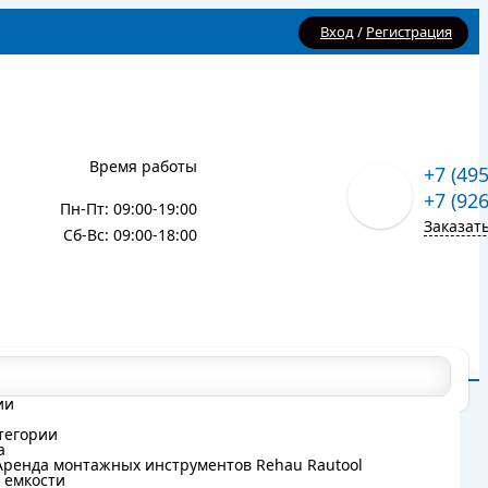
Вход
/
Регистрация
Время работы
+7 (49
+7 (92
Пн-Пт: 09:00-19:00
Заказат
Сб-Вс: 09:00-18:00
Карта сайта
Блог
ии
ии
тегории
тегории
а
а
Аренда монтажных инструментов Rehau Rautool
Аренда монтажных инструментов Rehau Rautool
 емкости
 емкости