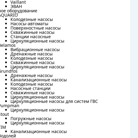
Vaillant
Vaillant
ЭВАН
ЭВАН
ное оборудование
ное оборудование
AQUARIO
AQUARIO
Колодезные насосы
Колодезные насосы
Насосы-автоматы
Насосы-автоматы
Поверхностные насосы
Поверхностные насосы
Скважинные насосы
Скважинные насосы
Станции насосные
Станции насосные
Циркуляционные насосы
Циркуляционные насосы
Belamos
Belamos
Вибрационные насосы
Вибрационные насосы
Дренажные насосы
Дренажные насосы
Колодезные насосы
Колодезные насосы
Скважинные насосы
Скважинные насосы
Циркуляционные насосы
Циркуляционные насосы
Grundfos
Grundfos
Дренажные насосы
Дренажные насосы
Канализационные насосы
Канализационные насосы
Колодезные насосы
Колодезные насосы
Насосные станции
Насосные станции
Скважинные насосы
Скважинные насосы
Циркуляционные насосы
Циркуляционные насосы
Циркуляционные насосы для систем ГВС
Циркуляционные насосы для систем ГВС
Pumpman
Pumpman
Циркуляционные насосы
Циркуляционные насосы
Stout
Stout
Погружные насосы
Погружные насосы
Циркуляционные насосы
Циркуляционные насосы
TIM
TIM
Канализационные насосы
Канализационные насосы
Водолей
Водолей