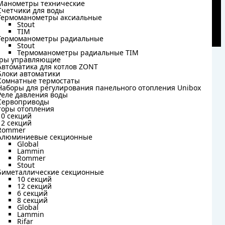
Манометры технические
Манометры технические
Счетчики для воды
Счетчики для воды
Термоманометры аксиальные
Термоманометры аксиальные
Stout
Stout
TIM
TIM
Термоманометры радиальные
Термоманометры радиальные
Stout
Stout
Термоманометры радиальные TIM
Термоманометры радиальные TIM
ры управляющие
ры управляющие
Автоматика для котлов ZONT
Автоматика для котлов ZONT
Блоки автоматики
Блоки автоматики
Комнатные термостаты
Комнатные термостаты
Наборы для регулирования панельного отопления Unibox
Наборы для регулирования панельного отопления Unibox
Реле давления воды
Реле давления воды
Сервоприводы
Сервоприводы
торы отопления
торы отопления
10 секций
10 секций
12 секций
12 секций
Rommer
Rommer
Алюминиевые секционные
Алюминиевые секционные
Global
Global
Lammin
Lammin
Rommer
Rommer
Stout
Stout
Биметаллические секционные
Биметаллические секционные
10 секций
10 секций
12 секций
12 секций
6 секций
6 секций
8 секций
8 секций
Global
Global
Lammin
Lammin
Rifar
Rifar