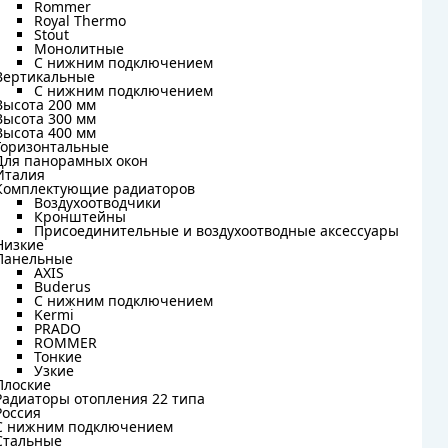
Rommer
Rommer
Royal Thermo
Royal Thermo
Stout
Stout
Монолитные
Монолитные
С нижним подключением
С нижним подключением
Вертикальные
Вертикальные
С нижним подключением
С нижним подключением
Высота 200 мм
Высота 200 мм
Высота 300 мм
Высота 300 мм
Высота 400 мм
Высота 400 мм
Горизонтальные
Горизонтальные
Для панорамных окон
Для панорамных окон
Италия
Италия
Комплектующие радиаторов
Комплектующие радиаторов
Воздухоотводчики
Воздухоотводчики
Кронштейны
Кронштейны
Присоединительные и воздухоотводные аксессуары
Присоединительные и воздухоотводные аксессуары
Низкие
Низкие
Панельные
Панельные
AXIS
AXIS
Buderus
Buderus
C нижним подключением
C нижним подключением
Kermi
Kermi
PRADO
PRADO
ROMMER
ROMMER
Тонкие
Тонкие
Узкие
Узкие
Плоские
Плоские
Радиаторы отопления 22 типа
Радиаторы отопления 22 типа
Россия
Россия
С нижним подключением
С нижним подключением
Стальные
Стальные