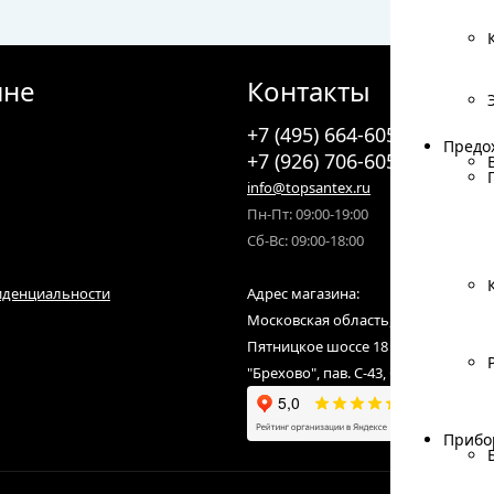
ине
Контакты
+7 (495) 664-6055
Предо
Предо
+7 (926) 706-6055
info@topsantex.ru
Пн-Пт: 09:00-19:00
Сб-Вс: 09:00-18:00
иденциальности
Адрес магазина:
Московская область, городской ок
Пятницкое шоссе 18 км от МКАД,С
"Брехово", пав. С-43, С-07
Прибо
Прибо