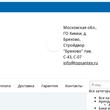
Московская обл.,
ГО Химки, д.
Брехово,
Стройдвор
"Брехово" пав.
С-43, С-07
info@topsantex.ru
плата
Доставка
Гарантия
Контакты
Монтаж
Все категор
Все категор
Все ка
Все ка
Аренд
Аренд
Баки и
Баки и