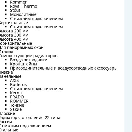
Rommer
Rommer
Royal Thermo
Royal Thermo
Stout
Stout
Монолитные
Монолитные
С нижним подключением
С нижним подключением
Вертикальные
Вертикальные
С нижним подключением
С нижним подключением
Высота 200 мм
Высота 200 мм
Высота 300 мм
Высота 300 мм
Высота 400 мм
Высота 400 мм
Горизонтальные
Горизонтальные
Для панорамных окон
Для панорамных окон
Италия
Италия
Комплектующие радиаторов
Комплектующие радиаторов
Воздухоотводчики
Воздухоотводчики
Кронштейны
Кронштейны
Присоединительные и воздухоотводные аксессуары
Присоединительные и воздухоотводные аксессуары
Низкие
Низкие
Панельные
Панельные
AXIS
AXIS
Buderus
Buderus
C нижним подключением
C нижним подключением
Kermi
Kermi
PRADO
PRADO
ROMMER
ROMMER
Тонкие
Тонкие
Узкие
Узкие
Плоские
Плоские
Радиаторы отопления 22 типа
Радиаторы отопления 22 типа
Россия
Россия
С нижним подключением
С нижним подключением
Стальные
Стальные