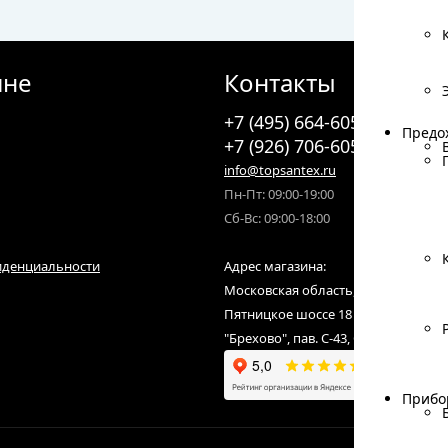
ине
Контакты
+7 (495) 664-6055
Предо
Предо
+7 (926) 706-6055
info@topsantex.ru
Пн-Пт: 09:00-19:00
Сб-Вс: 09:00-18:00
иденциальности
Адрес магазина:
Московская область, городской ок
Пятницкое шоссе 18 км от МКАД,С
"Брехово", пав. С-43, С-07
Прибо
Прибо