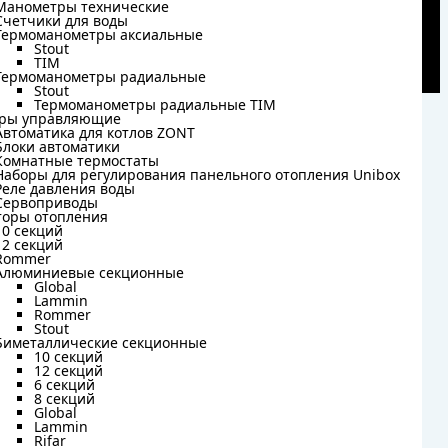
Манометры технические
Манометры технические
Счетчики для воды
Счетчики для воды
Термоманометры аксиальные
Термоманометры аксиальные
Stout
Stout
TIM
TIM
Термоманометры радиальные
Термоманометры радиальные
Stout
Stout
Термоманометры радиальные TIM
Термоманометры радиальные TIM
ры управляющие
ры управляющие
Автоматика для котлов ZONT
Автоматика для котлов ZONT
Блоки автоматики
Блоки автоматики
Комнатные термостаты
Комнатные термостаты
Наборы для регулирования панельного отопления Unibox
Наборы для регулирования панельного отопления Unibox
Реле давления воды
Реле давления воды
Сервоприводы
Сервоприводы
торы отопления
торы отопления
10 секций
10 секций
12 секций
12 секций
Rommer
Rommer
Алюминиевые секционные
Алюминиевые секционные
Global
Global
Lammin
Lammin
Rommer
Rommer
Stout
Stout
Биметаллические секционные
Биметаллические секционные
10 секций
10 секций
12 секций
12 секций
6 секций
6 секций
8 секций
8 секций
Global
Global
Lammin
Lammin
Rifar
Rifar