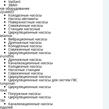
Vaillant
Vaillant
ЭВАН
ЭВАН
ное оборудование
ное оборудование
AQUARIO
AQUARIO
Колодезные насосы
Колодезные насосы
Насосы-автоматы
Насосы-автоматы
Поверхностные насосы
Поверхностные насосы
Скважинные насосы
Скважинные насосы
Станции насосные
Станции насосные
Циркуляционные насосы
Циркуляционные насосы
Belamos
Belamos
Вибрационные насосы
Вибрационные насосы
Дренажные насосы
Дренажные насосы
Колодезные насосы
Колодезные насосы
Скважинные насосы
Скважинные насосы
Циркуляционные насосы
Циркуляционные насосы
Grundfos
Grundfos
Дренажные насосы
Дренажные насосы
Канализационные насосы
Канализационные насосы
Колодезные насосы
Колодезные насосы
Насосные станции
Насосные станции
Скважинные насосы
Скважинные насосы
Циркуляционные насосы
Циркуляционные насосы
Циркуляционные насосы для систем ГВС
Циркуляционные насосы для систем ГВС
Pumpman
Pumpman
Циркуляционные насосы
Циркуляционные насосы
Stout
Stout
Погружные насосы
Погружные насосы
Циркуляционные насосы
Циркуляционные насосы
TIM
TIM
Канализационные насосы
Канализационные насосы
Водолей
Водолей