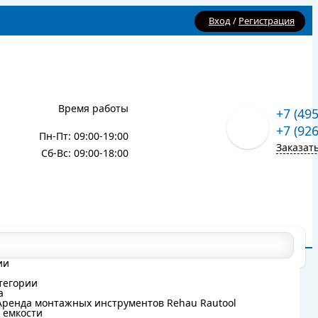
Вход
/
Регистрация
Время работы
+7 (49
+7 (92
Пн-Пт: 09:00-19:00
Заказат
Сб-Вс: 09:00-18:00
Карта сайта
Блог
ии
ии
тегории
тегории
а
а
Аренда монтажных инструментов Rehau Rautool
Аренда монтажных инструментов Rehau Rautool
 емкости
 емкости