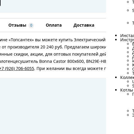
Отзывы
Оплата
Доставка
Гарантия
0
Инста
Инста
ине «Топсантех» вы можете купить Электрический полотенцесу
Инстр
Инстр
 от производителя 20 240 руб. Предлагаем широкий ассортиме
янные скидки, акции, для оптовых покупателей действуют спе
лотенцесушитель Bonna Castor 800x600, BN29E-H800W600-UP, Хр
+7 (926) 706-6055
. При желании вы всегда можете посетить наш
Колле
Колле
Котлы
Котлы