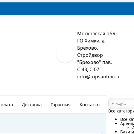
Московская обл.,
ГО Химки, д.
Брехово,
Стройдвор
"Брехово" пав.
С-43, С-07
info@topsantex.ru
плата
Доставка
Гарантия
Контакты
Монтаж
Все категор
Все категор
Все ка
Все ка
Аренд
Аренд
Баки и
Баки и