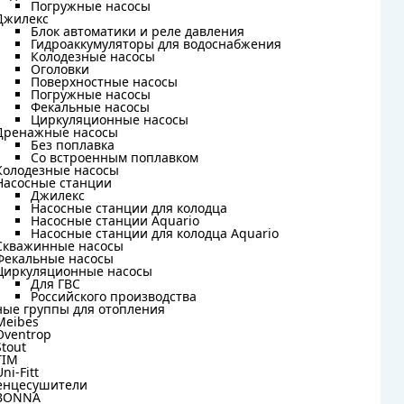
Погружные насосы
Погружные насосы
Джилекс
Джилекс
Блок автоматики и реле давления
Блок автоматики и реле давления
Гидроаккумуляторы для водоснабжения
Гидроаккумуляторы для водоснабжения
Колодезные насосы
Колодезные насосы
Оголовки
Оголовки
Поверхностные насосы
Поверхностные насосы
Погружные насосы
Погружные насосы
Фекальные насосы
Фекальные насосы
Циркуляционные насосы
Циркуляционные насосы
Дренажные насосы
Дренажные насосы
Без поплавка
Без поплавка
Со встроенным поплавком
Со встроенным поплавком
Колодезные насосы
Колодезные насосы
Насосные станции
Насосные станции
Джилекс
Джилекс
Насосные станции для колодца
Насосные станции для колодца
Насосные станции Aquario
Насосные станции Aquario
Насосные станции для колодца Aquario
Насосные станции для колодца Aquario
Скважинные насосы
Скважинные насосы
Фекальные насосы
Фекальные насосы
Циркуляционные насосы
Циркуляционные насосы
Для ГВС
Для ГВС
Российского производства
Российского производства
ные группы для отопления
ные группы для отопления
Meibes
Meibes
Oventrop
Oventrop
Stout
Stout
TIM
TIM
Uni-Fitt
Uni-Fitt
енцесушители
енцесушители
BONNA
BONNA