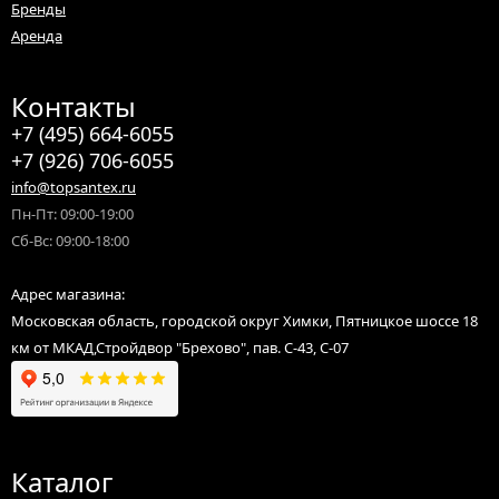
Бренды
Доставляем по Москве и Московской области (Химки, Зеленоград,
Солнечногорск, Долгопрудный, Брехово, Есипово, Менделеево,
Аренда
Нахабино, Красногорск, Лобню, Истру, Дедовск, Лыткино,
Поварово и другие).
Контакты
Отправляем заказы оптом и в розницу по России для юридических
лиц, ИП, самозанятых, а также физических лиц до терминала
+7 (495) 664-6055
транспортной компании.
+7 (926) 706-6055
info@topsantex.ru
Пн-Пт: 09:00-19:00
Сб-Вс: 09:00-18:00
Адрес магазина:
Московская область, городской округ Химки, Пятницкое шоссе 18
км от МКАД,Стройдвор "Брехово", пав. С-43, С-07
Каталог