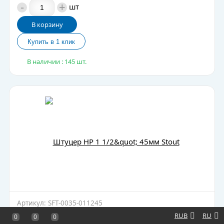
-
+
шт
В корзину
В наличии : 145 шт.
Артикул: SFT-0035-011245
Штуцер НР 1 1/2" 45мм Stout
RUB
RU
0
0
0