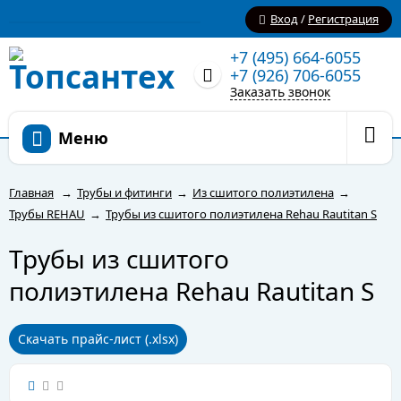
Вход
/
Регистрация
+7 (495) 664-6055
+7 (926) 706-6055
Заказать звонок
Меню
Главная
→
Трубы и фитинги
→
Из сшитого полиэтилена
→
Трубы REHAU
→
Трубы из сшитого полиэтилена Rehau Rautitan S
Трубы из сшитого
полиэтилена Rehau Rautitan S
Скачать прайс-лист (.xlsx)