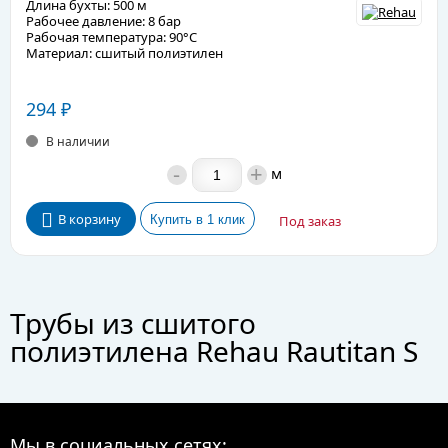
Длина бухты: 500 м
Рабочее давление: 8 бар
Рабочая температура: 90°C
Материал: сшитый полиэтилен
294
₽
В наличии
-
+
м
В корзину
Под заказ
Трубы из сшитого
полиэтилена Rehau Rautitan S
купить с доставкой по Москве
и России
Мы в социальных сетях: