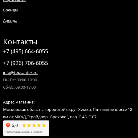
Доставляем по Москве и Московской области (Химки, Зеленоград,
Бренды
Солнечногорск, Долгопрудный, Брехово, Есипово, Менделеево,
Нахабино, Красногорск, Лобню, Истру, Дедовск, Лыткино,
Аренда
Поварово и другие).
Отправляем заказы оптом и в розницу по России для юридических
Контакты
лиц, ИП, самозанятых, а также физических лиц до терминала
транспортной компании.
+7 (495) 664-6055
+7 (926) 706-6055
info@topsantex.ru
Пн-Пт: 09:00-19:00
Сб-Вс: 09:00-18:00
Адрес магазина:
Московская область, городской округ Химки, Пятницкое шоссе 18
км от МКАД,Стройдвор "Брехово", пав. С-43, С-07