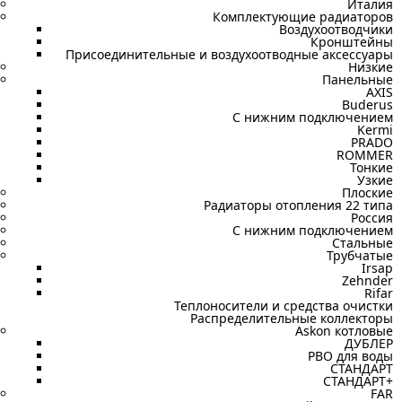
Италия
Комплектующие радиаторов
Воздухоотводчики
Кронштейны
Присоединительные и воздухоотводные аксессуары
Низкие
Панельные
AXIS
Buderus
C нижним подключением
Kermi
PRADO
ROMMER
Тонкие
Узкие
Плоские
Радиаторы отопления 22 типа
Россия
С нижним подключением
Стальные
Трубчатые
Irsap
Zehnder
Rifar
Теплоносители и средства очистки
Распределительные коллекторы
Askon котловые
ДУБЛЕР
РВО для воды
СТАНДАРТ
СТАНДАРТ+
FAR