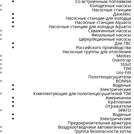
Со встроенным поплавком
Колодезные насосы
Насосные станции
Джилекс
Насосные станции для колодца
Насосные станции Aquario
Насосные станции для колодца Aquario
Скважинные насосы
Фекальные насосы
Циркуляционные насосы
Для ГВС
Российского производства
Насосные группы для отопления
Meibes
Oventrop
Stout
TIM
Uni-Fitt
Полотенцесушители
BONNA
Водяные
Электрические
Комплектующие для полотенцесушителей TIM
Американки
Крепления
Отражатели
ЭРАТО
Водяные
Электрические
Предохранительная арматура
Воздухоотводчики автоматические
Группа безопасности котла