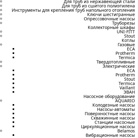
Для труб из нержавеющей стали
Для труб из сшитого полиэтилена
Инструменты для крепления труб напольного отопления
Ключи шестигранные
Опрессовочные насосы
Труборезы
Коллекторные шкафы
UNI-FITT
Stout
Котлы
Газовые
ECA
Protherm
Termica
Твердотопливные
Электрические
ECA
Protherm
Stout
Termica
Vaillant
ЭВАН
Насосное оборудование
AQUARIO
Колодезные насосы
Насосы-автоматы
Поверхностные насосы
Скважинные насосы
Станции насосные
Циркуляционные насосы
Belamos
Вибрационные насосы