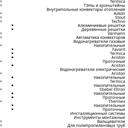
Termica
ТЭНы и кронштейны
Внутрипольные конвекторы отопления
Askon
Stout
Techno
Алюминиевые решетки
Деревянные решетки
Varmann
Автоматика конвекторов
Водонагреватели газовые
Накопительные
Favorit
Termica
Ariston
Проточные
Ariston
Водонагреватели электрические
Ariston
Накопительные
Termica
Накопительные
Stiebel Eltron
Накопительные
Проточные
Thermex
Накопительные
Проточные
Инсталляционные системы
Инструменты монтажные
Вальцеватели
Для полипропиленовых труб