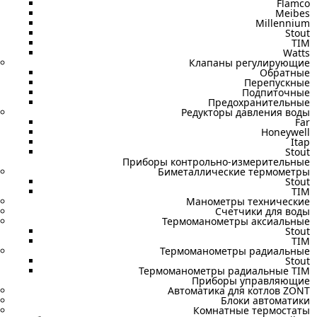
Flamco
Meibes
Millennium
Stout
TIM
Watts
Клапаны регулирующие
Обратные
Перепускные
Подпиточные
Предохранительные
Редукторы давления воды
Far
Honeywell
Itap
Stout
Приборы контрольно-измерительные
Биметаллические термометры
Stout
TIM
Манометры технические
Счетчики для воды
Термоманометры аксиальные
Stout
TIM
Термоманометры радиальные
Stout
Термоманометры радиальные TIM
Приборы управляющие
Автоматика для котлов ZONT
Блоки автоматики
Комнатные термостаты