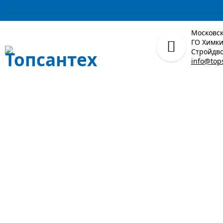
Московск
ГО Химки,
Стройдво
info@top