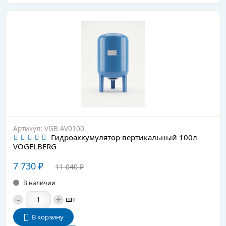
Артикул: VGB-AV0100
Гидроаккумулятор вертикальный 100л
VOGELBERG
7 730
₽
11 040
₽
В наличии
-
+
шт
В корзину