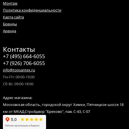
Монтаж
Возможен бесплатный самовывоз из нашего магазина по адресу:
Московская область, городской округ Химки, Пятницкое шоссе 18
Политика конфиденциальности
км от МКАД, Стройдвор "Брехово", пав. С-43, С-07
Карта сайта
Бренды
Доставляем по Москве и Московской области (Химки, Зеленоград,
Солнечногорск, Долгопрудный, Брехово, Есипово, Менделеево,
Аренда
Нахабино, Красногорск, Лобню, Истру, Дедовск, Лыткино,
Поварово и другие).
Контакты
Отправляем заказы оптом и в розницу по России для юридических
лиц, ИП, самозанятых, а также физических лиц до терминала
+7 (495) 664-6055
транспортной компании.
+7 (926) 706-6055
info@topsantex.ru
Пн-Пт: 09:00-19:00
Сб-Вс: 09:00-18:00
Адрес магазина:
Московская область, городской округ Химки, Пятницкое шоссе 18
км от МКАД,Стройдвор "Брехово", пав. С-43, С-07