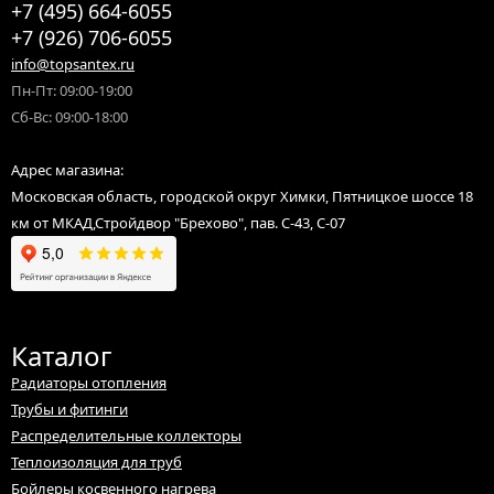
+7 (495) 664-6055
Отправляем заказы оптом и в розницу по России для юридических
+7 (926) 706-6055
лиц, ИП, самозанятых, а также физических лиц до терминала
транспортной компании.
info@topsantex.ru
Пн-Пт: 09:00-19:00
Сб-Вс: 09:00-18:00
Адрес магазина:
Московская область, городской округ Химки, Пятницкое шоссе 18
км от МКАД,Стройдвор "Брехово", пав. С-43, С-07
Каталог
Радиаторы отопления
Трубы и фитинги
Распределительные коллекторы
Теплоизоляция для труб
Бойлеры косвенного нагрева