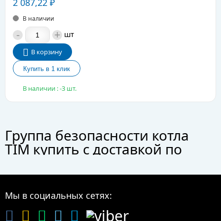
2 087,22
₽
В наличии
-
+
шт
В корзину
В наличии : -3 шт.
Группа безопасности котла
TIM купить с доставкой по
Москве и России
Группа безопасности котла TIM по цене от 1 204,66 руб. до 2 134,08
руб. оптом, мелким оптом, в розницу. В каталоге вы найдете самые
Мы в социальных сетях:
популярные, востребованные, качественные товары, которые
помогут вам удовлетворить потребности.