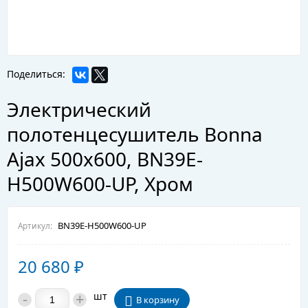
Поделиться:
Электрический
полотенцесушитель Bonna
Ajax 500x600, BN39E-
H500W600-UP, Хром
BN39E-H500W600-UP
Артикул:
20 680
₽
-
+
шт
В корзину