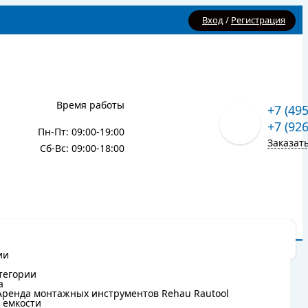
Вход
/
Регистрация
Время работы
+7 (49
+7 (92
Пн-Пт: 09:00-19:00
Заказат
Сб-Вс: 09:00-18:00
Карта сайта
Блог
ии
ии
тегории
тегории
а
а
Аренда монтажных инструментов Rehau Rautool
Аренда монтажных инструментов Rehau Rautool
 емкости
 емкости