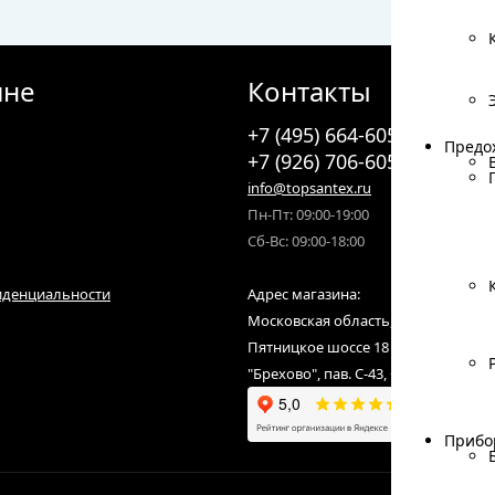
ине
Контакты
+7 (495) 664-6055
Предо
Предо
+7 (926) 706-6055
info@topsantex.ru
Пн-Пт: 09:00-19:00
Сб-Вс: 09:00-18:00
иденциальности
Адрес магазина:
Московская область, городской ок
Пятницкое шоссе 18 км от МКАД,С
"Брехово", пав. С-43, С-07
Прибо
Прибо