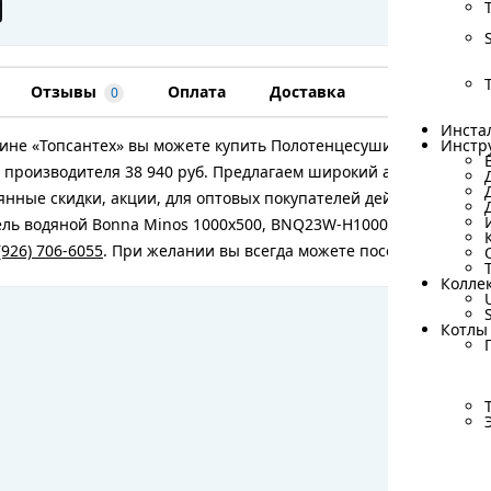
Отзывы
Оплата
Доставка
Гарантия
0
Инста
Инста
зине «Топсантех» вы можете купить Полотенцесушитель водяно
Инстр
Инстр
 производителя 38 940 руб. Предлагаем широкий ассортимент 
янные скидки, акции, для оптовых покупателей действуют спе
ь водяной Bonna Minos 1000x500, BNQ23W-H1000W500-BP, Хром
(926) 706-6055
. При желании вы всегда можете посетить наш оф
Колле
Колле
Котлы
Котлы