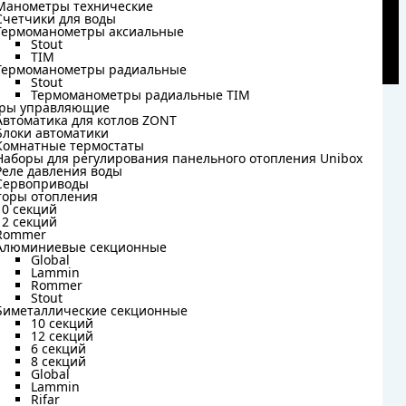
Манометры технические
Манометры технические
Счетчики для воды
Счетчики для воды
Термоманометры аксиальные
Термоманометры аксиальные
Stout
Stout
TIM
TIM
Термоманометры радиальные
Термоманометры радиальные
Stout
Stout
Термоманометры радиальные TIM
Термоманометры радиальные TIM
ры управляющие
ры управляющие
Автоматика для котлов ZONT
Автоматика для котлов ZONT
Блоки автоматики
Блоки автоматики
Комнатные термостаты
Комнатные термостаты
Наборы для регулирования панельного отопления Unibox
Наборы для регулирования панельного отопления Unibox
Реле давления воды
Реле давления воды
Сервоприводы
Сервоприводы
торы отопления
торы отопления
10 секций
10 секций
12 секций
12 секций
Rommer
Rommer
Алюминиевые секционные
Алюминиевые секционные
Global
Global
Lammin
Lammin
Rommer
Rommer
Stout
Stout
Биметаллические секционные
Биметаллические секционные
10 секций
10 секций
12 секций
12 секций
6 секций
6 секций
8 секций
8 секций
Global
Global
Lammin
Lammin
Rifar
Rifar