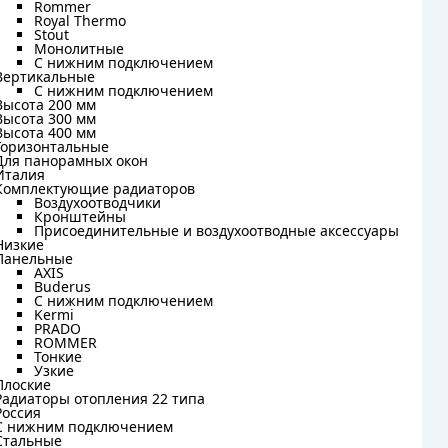
Rommer
Rommer
Royal Thermo
Royal Thermo
Stout
Stout
Монолитные
Монолитные
С нижним подключением
С нижним подключением
Вертикальные
Вертикальные
С нижним подключением
С нижним подключением
Высота 200 мм
Высота 200 мм
Высота 300 мм
Высота 300 мм
Высота 400 мм
Высота 400 мм
Горизонтальные
Горизонтальные
Для панорамных окон
Для панорамных окон
Италия
Италия
Комплектующие радиаторов
Комплектующие радиаторов
Воздухоотводчики
Воздухоотводчики
Кронштейны
Кронштейны
Присоединительные и воздухоотводные аксессуары
Присоединительные и воздухоотводные аксессуары
Низкие
Низкие
Панельные
Панельные
AXIS
AXIS
Buderus
Buderus
C нижним подключением
C нижним подключением
Kermi
Kermi
PRADO
PRADO
ROMMER
ROMMER
Тонкие
Тонкие
Узкие
Узкие
Плоские
Плоские
Радиаторы отопления 22 типа
Радиаторы отопления 22 типа
Россия
Россия
С нижним подключением
С нижним подключением
Стальные
Стальные