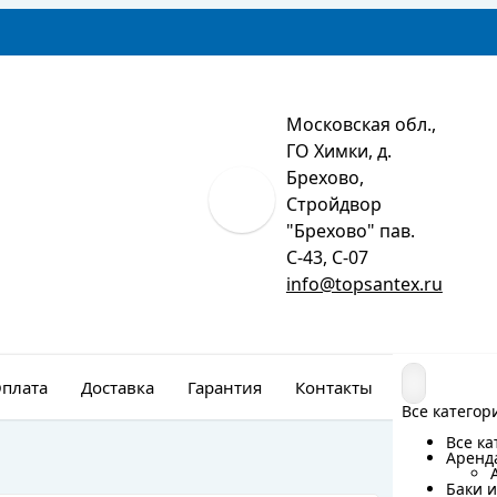
Московская обл.,
ГО Химки, д.
Брехово,
Стройдвор
"Брехово" пав.
С-43, С-07
info@topsantex.ru
плата
Доставка
Гарантия
Контакты
Монтаж
Все категор
Все категор
Все ка
Все ка
Аренд
Аренд
Баки и
Баки и