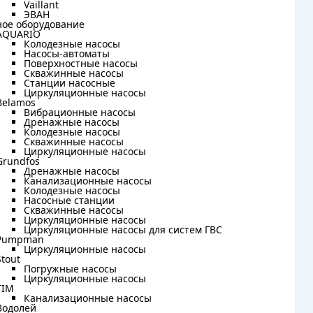
Vaillant
Vaillant
ЭВАН
ЭВАН
ное оборудование
ное оборудование
AQUARIO
AQUARIO
Колодезные насосы
Колодезные насосы
Насосы-автоматы
Насосы-автоматы
Поверхностные насосы
Поверхностные насосы
Скважинные насосы
Скважинные насосы
Станции насосные
Станции насосные
Циркуляционные насосы
Циркуляционные насосы
Belamos
Belamos
Вибрационные насосы
Вибрационные насосы
Дренажные насосы
Дренажные насосы
Колодезные насосы
Колодезные насосы
Скважинные насосы
Скважинные насосы
Циркуляционные насосы
Циркуляционные насосы
Grundfos
Grundfos
Дренажные насосы
Дренажные насосы
Канализационные насосы
Канализационные насосы
Колодезные насосы
Колодезные насосы
Насосные станции
Насосные станции
Скважинные насосы
Скважинные насосы
Циркуляционные насосы
Циркуляционные насосы
Циркуляционные насосы для систем ГВС
Циркуляционные насосы для систем ГВС
Pumpman
Pumpman
Циркуляционные насосы
Циркуляционные насосы
Stout
Stout
Погружные насосы
Погружные насосы
Циркуляционные насосы
Циркуляционные насосы
TIM
TIM
Канализационные насосы
Канализационные насосы
Водолей
Водолей