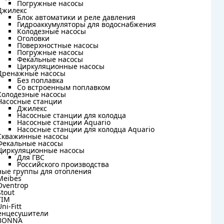
Погружные насосы
Погружные насосы
Джилекс
Джилекс
Блок автоматики и реле давления
Блок автоматики и реле давления
Гидроаккумуляторы для водоснабжения
Гидроаккумуляторы для водоснабжения
Колодезные насосы
Колодезные насосы
Оголовки
Оголовки
Поверхностные насосы
Поверхностные насосы
Погружные насосы
Погружные насосы
Фекальные насосы
Фекальные насосы
Циркуляционные насосы
Циркуляционные насосы
Дренажные насосы
Дренажные насосы
Без поплавка
Без поплавка
Со встроенным поплавком
Со встроенным поплавком
Колодезные насосы
Колодезные насосы
Насосные станции
Насосные станции
Джилекс
Джилекс
Насосные станции для колодца
Насосные станции для колодца
Насосные станции Aquario
Насосные станции Aquario
Насосные станции для колодца Aquario
Насосные станции для колодца Aquario
Скважинные насосы
Скважинные насосы
Фекальные насосы
Фекальные насосы
Циркуляционные насосы
Циркуляционные насосы
Для ГВС
Для ГВС
Российского производства
Российского производства
ные группы для отопления
ные группы для отопления
Meibes
Meibes
Oventrop
Oventrop
Stout
Stout
TIM
TIM
Uni-Fitt
Uni-Fitt
енцесушители
енцесушители
BONNA
BONNA