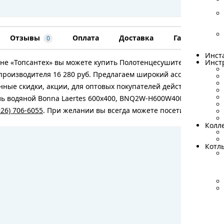
Отзывы
Оплата
Доставка
Гарантия
0
Инст
Инст
не «Топсантех» вы можете купить Полотенцесушитель водяной 
Инст
Инст
производителя 16 280 руб. Предлагаем широкий ассортимент т
нные скидки, акции, для оптовых покупателей действуют спец
 водяной Bonna Laertes 600x400, BNQ2W-H600W400-UP, Хром оп
926) 706-6055
. При желании вы всегда можете посетить наш офл
Колл
Колл
Котл
Котл