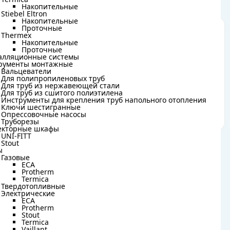
Termica
Накопительные
Накопительные
Stiebel Eltron
Stiebel Eltron
Накопительные
Накопительные
Проточные
Проточные
Thermex
Thermex
Накопительные
Накопительные
Проточные
Проточные
алляционные системы
алляционные системы
Bonna Laertes 600x400, BNQ2W-H600W400-UP, Хром по
рументы монтажные
рументы монтажные
Вальцеватели
Вальцеватели
оваров оптом и в розницу. Сертифицированная
Для полипропиленовых труб
Для полипропиленовых труб
Для труб из нержавеющей стали
Для труб из нержавеющей стали
иальные выгодные предложения. Заказать
Для труб из сшитого полиэтилена
Для труб из сшитого полиэтилена
Инструменты для крепления труб напольного отопления
том и в розницу можно на сайте или по телефону:
Инструменты для крепления труб напольного отопления
+7
Ключи шестигранные
Ключи шестигранные
айн-магазин и оценить товар вживую.
Опрессовочные насосы
Опрессовочные насосы
Труборезы
Труборезы
екторные шкафы
екторные шкафы
UNI-FITT
UNI-FITT
Stout
Stout
ы
ы
Газовые
Газовые
ECA
ECA
Protherm
Protherm
Termica
Termica
Твердотопливные
Твердотопливные
Электрические
Электрические
ECA
ECA
Protherm
Protherm
Stout
Stout
Termica
Termica
Vaillant