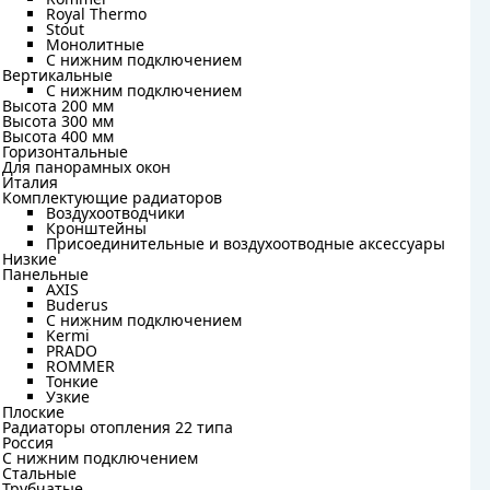
Rommer
Royal Thermo
Royal Thermo
Stout
Stout
Монолитные
Монолитные
С нижним подключением
С нижним подключением
Вертикальные
Вертикальные
С нижним подключением
С нижним подключением
Высота 200 мм
Высота 200 мм
Высота 300 мм
Высота 300 мм
Высота 400 мм
Высота 400 мм
Горизонтальные
Горизонтальные
Для панорамных окон
Для панорамных окон
Италия
Италия
Комплектующие радиаторов
Комплектующие радиаторов
Воздухоотводчики
Воздухоотводчики
Кронштейны
Кронштейны
Присоединительные и воздухоотводные аксессуары
Присоединительные и воздухоотводные аксессуары
Низкие
Низкие
Панельные
Панельные
AXIS
AXIS
Buderus
Buderus
C нижним подключением
C нижним подключением
Kermi
Kermi
PRADO
PRADO
ROMMER
ROMMER
Тонкие
Тонкие
Узкие
Узкие
Плоские
Плоские
Радиаторы отопления 22 типа
Радиаторы отопления 22 типа
Россия
Россия
С нижним подключением
С нижним подключением
Стальные
Стальные
Трубчатые