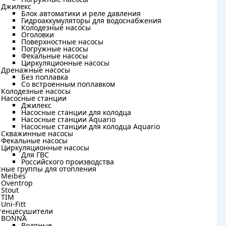
Погружные насосы
Джилекс
Джилекс
Блок автоматики и реле давления
Блок автоматики и реле давления
Гидроаккумуляторы для водоснабжения
Гидроаккумуляторы для водоснабжения
Колодезные насосы
Колодезные насосы
Оголовки
Оголовки
Поверхностные насосы
Поверхностные насосы
Погружные насосы
Погружные насосы
Фекальные насосы
Фекальные насосы
Циркуляционные насосы
Циркуляционные насосы
Дренажные насосы
Дренажные насосы
Без поплавка
Без поплавка
Со встроенным поплавком
Со встроенным поплавком
Колодезные насосы
Колодезные насосы
Насосные станции
Насосные станции
Джилекс
Джилекс
Насосные станции для колодца
Насосные станции для колодца
Насосные станции Aquario
Насосные станции Aquario
Насосные станции для колодца Aquario
Насосные станции для колодца Aquario
Скважинные насосы
Скважинные насосы
Фекальные насосы
Фекальные насосы
Циркуляционные насосы
Циркуляционные насосы
Для ГВС
Для ГВС
Российского производства
Российского производства
сные группы для отопления
сные группы для отопления
Meibes
Meibes
Oventrop
Oventrop
Stout
Stout
TIM
TIM
Uni-Fitt
Uni-Fitt
тенцесушители
тенцесушители
BONNA
BONNA
Водяные