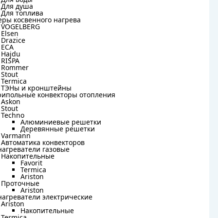
енцесушитель водяной Bonna
Для воды
Для душа
Для душа
Для топлива
Для топлива
es 600x400, BNQ2W-H600W400-
еры косвенного нагрева
еры косвенного нагрева
VOGELBERG
VOGELBERG
Elsen
ром
Elsen
Drazice
Drazice
ECA
ECA
Hajdu
Hajdu
RISPA
RISPA
Rommer
NQ2W-H600W400-UP
Rommer
Stout
Stout
Termica
Termica
ТЭНы и кронштейны
ТЭНы и кронштейны
0
рипольные конвекторы отопления
рипольные конвекторы отопления
₽
Askon
Askon
Stout
Stout
Techno
Techno
+
шт
В корзину
Алюминиевые решетки
Алюминиевые решетки
Деревянные решетки
Деревянные решетки
Varmann
Varmann
Автоматика конвекторов
Автоматика конвекторов
нагреватели газовые
нагреватели газовые
Накопительные
Накопительные
 БРЕХОВО:
В наличии: 0 шт.
Favorit
Favorit
Termica
Termica
ки до 4 дней
Ariston
Ariston
Проточные
Проточные
Ariston
Ariston
нагреватели электрические
нагреватели электрические
Ariston
Ariston
Накопительные
Накопительные
Termica