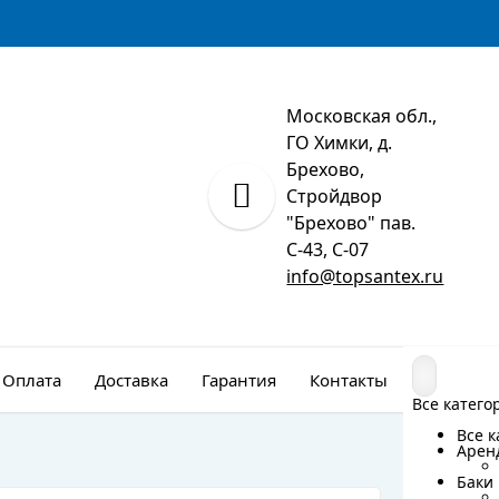
Московская обл.,
ГО Химки, д.
Брехово,
Стройдвор
"Брехово" пав.
С-43, С-07
info@topsantex.ru
Оплата
Доставка
Гарантия
Контакты
Монтаж
Все катего
Все катего
Все 
Все 
Арен
Арен
Баки 
Баки 