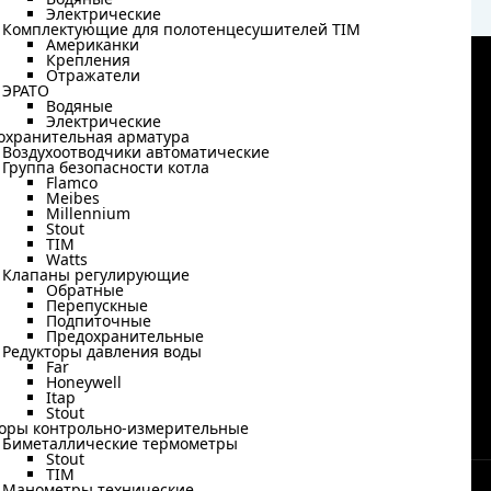
Водяные
Электрические
Электрические
Комплектующие для полотенцесушителей TIM
Комплектующие для полотенцесушителей TIM
Американки
Американки
Крепления
Крепления
Каталог
Отражатели
Отражатели
ЭРАТО
ЭРАТО
Водяные
Водяные
Электрические
Электрические
Радиаторы отопления
охранительная арматура
охранительная арматура
Воздухоотводчики автоматические
Трубы и фитинги
Воздухоотводчики автоматические
Группа безопасности котла
Группа безопасности котла
Распределительные коллекторы
Flamco
Flamco
Meibes
Meibes
Теплоизоляция для труб
Millennium
Millennium
Stout
Stout
Бойлеры косвенного нагрева
TIM
TIM
Насосные группы для отопления
Watts
Watts
Клапаны регулирующие
Клапаны регулирующие
Электрические водонагреватели
Обратные
Обратные
Перепускные
Перепускные
руг Химки,
Смесители
Подпиточные
Подпиточные
тройдвор
Предохранительные
Пластиковые баки и емкости
Предохранительные
Редукторы давления воды
Редукторы давления воды
Водонагреватели газовые
Far
Far
Honeywell
Honeywell
Насосные группы для отопления
Itap
Itap
Stout
Stout
оры контрольно-измерительные
оры контрольно-измерительные
Биметаллические термометры
Биметаллические термометры
Stout
Stout
TIM
TIM
Манометры технические