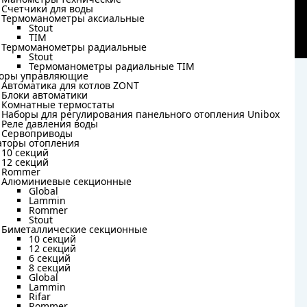
Манометры технические
Счетчики для воды
Счетчики для воды
Термоманометры аксиальные
Термоманометры аксиальные
Stout
Stout
TIM
TIM
Термоманометры радиальные
Термоманометры радиальные
Stout
Stout
Термоманометры радиальные TIM
Термоманометры радиальные TIM
оры управляющие
оры управляющие
Автоматика для котлов ZONT
Автоматика для котлов ZONT
Блоки автоматики
Блоки автоматики
Комнатные термостаты
Комнатные термостаты
Наборы для регулирования панельного отопления Unibox
Наборы для регулирования панельного отопления Unibox
Реле давления воды
Реле давления воды
Сервоприводы
Сервоприводы
аторы отопления
аторы отопления
10 секций
10 секций
12 секций
12 секций
Rommer
Rommer
Алюминиевые секционные
Алюминиевые секционные
Global
Global
Lammin
Lammin
Rommer
Rommer
Stout
Stout
Биметаллические секционные
Биметаллические секционные
10 секций
10 секций
12 секций
12 секций
6 секций
6 секций
8 секций
8 секций
Global
Global
Lammin
Lammin
Rifar
Rifar
Rommer