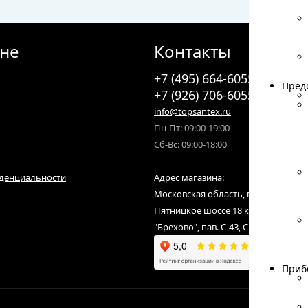
ине
Контакты
+7 (495) 664-6055
Пред
Пред
+7 (926) 706-6055
info@topsantex.ru
Пн-Пт: 09:00-19:00
Сб-Вс: 09:00-18:00
денциальности
Адрес магазина:
Московская область, городской ок
Пятницкое шоссе 18 км от МКАД,С
"Брехово", пав. С-43, С-07
Приб
Приб