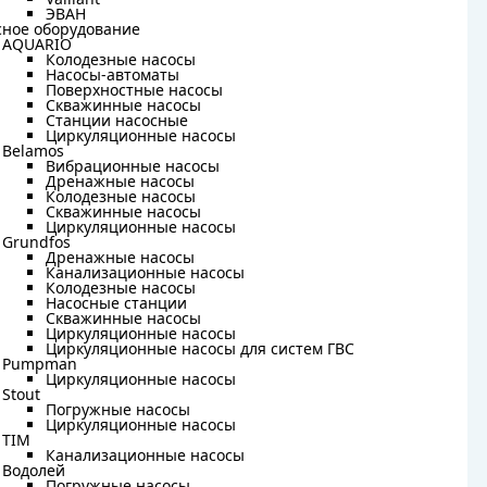
Vaillant
ЭВАН
ЭВАН
сное оборудование
сное оборудование
AQUARIO
AQUARIO
Колодезные насосы
Колодезные насосы
Насосы-автоматы
Насосы-автоматы
Поверхностные насосы
Поверхностные насосы
Скважинные насосы
Скважинные насосы
Станции насосные
Станции насосные
Циркуляционные насосы
Циркуляционные насосы
Belamos
Belamos
Вибрационные насосы
Вибрационные насосы
Дренажные насосы
Дренажные насосы
Колодезные насосы
Колодезные насосы
Скважинные насосы
Скважинные насосы
Циркуляционные насосы
Циркуляционные насосы
Grundfos
Grundfos
Дренажные насосы
Дренажные насосы
Канализационные насосы
Канализационные насосы
Колодезные насосы
Колодезные насосы
Насосные станции
Насосные станции
Скважинные насосы
Скважинные насосы
Циркуляционные насосы
Циркуляционные насосы
Циркуляционные насосы для систем ГВС
Циркуляционные насосы для систем ГВС
Pumpman
Pumpman
Циркуляционные насосы
Циркуляционные насосы
Stout
Stout
Погружные насосы
Погружные насосы
Циркуляционные насосы
Циркуляционные насосы
TIM
TIM
Канализационные насосы
Канализационные насосы
Водолей
Водолей
Погружные насосы