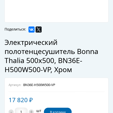
Поделиться:
Электрический
полотенцесушитель Bonna
Thalia 500x500, BN36E-
H500W500-VP, Хром
BN36E-H500W500-VP
Артикул:
17 820
₽
-
+
шт
В корзину