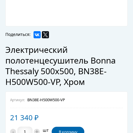
Поделиться:
Электрический
полотенцесушитель Bonna
Thessaly 500x500, BN38E-
H500W500-VP, Хром
BN38E-H500W500-VP
Артикул:
21 340
₽
-
+
шт
В корзину