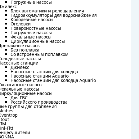
Погружные насосы
Погружные насосы
Джилекс
Джилекс
Блок автоматики и реле давления
Блок автоматики и реле давления
Гидроаккумуляторы для водоснабжения
Гидроаккумуляторы для водоснабжения
Колодезные насосы
Колодезные насосы
Оголовки
Оголовки
Поверхностные насосы
Поверхностные насосы
Погружные насосы
Погружные насосы
Фекальные насосы
Фекальные насосы
Циркуляционные насосы
Циркуляционные насосы
Дренажные насосы
Дренажные насосы
Без поплавка
Без поплавка
Со встроенным поплавком
Со встроенным поплавком
Колодезные насосы
Колодезные насосы
Насосные станции
Насосные станции
Джилекс
Джилекс
Насосные станции для колодца
Насосные станции для колодца
Насосные станции Aquario
Насосные станции Aquario
Насосные станции для колодца Aquario
Насосные станции для колодца Aquario
Скважинные насосы
Скважинные насосы
Фекальные насосы
Фекальные насосы
Циркуляционные насосы
Циркуляционные насосы
Для ГВС
Для ГВС
Российского производства
Российского производства
ные группы для отопления
ные группы для отопления
Meibes
Meibes
Oventrop
Oventrop
Stout
Stout
TIM
TIM
Uni-Fitt
Uni-Fitt
енцесушители
енцесушители
BONNA
BONNA