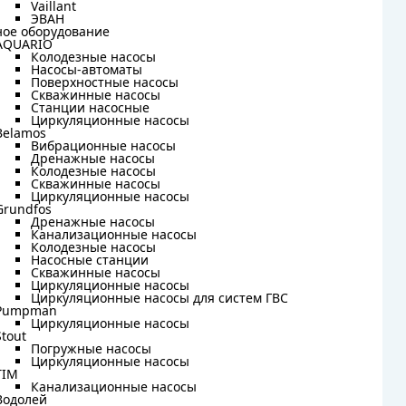
Vaillant
Vaillant
ЭВАН
ЭВАН
ное оборудование
ное оборудование
AQUARIO
AQUARIO
Колодезные насосы
Колодезные насосы
Насосы-автоматы
Насосы-автоматы
Поверхностные насосы
Поверхностные насосы
Скважинные насосы
Скважинные насосы
Станции насосные
Станции насосные
Циркуляционные насосы
Циркуляционные насосы
Belamos
Belamos
Вибрационные насосы
Вибрационные насосы
Дренажные насосы
Дренажные насосы
Колодезные насосы
Колодезные насосы
Скважинные насосы
Скважинные насосы
Циркуляционные насосы
Циркуляционные насосы
Grundfos
Grundfos
Дренажные насосы
Дренажные насосы
Канализационные насосы
Канализационные насосы
Колодезные насосы
Колодезные насосы
Насосные станции
Насосные станции
Скважинные насосы
Скважинные насосы
Циркуляционные насосы
Циркуляционные насосы
Циркуляционные насосы для систем ГВС
Циркуляционные насосы для систем ГВС
Pumpman
Pumpman
Циркуляционные насосы
Циркуляционные насосы
Stout
Stout
Погружные насосы
Погружные насосы
Циркуляционные насосы
Циркуляционные насосы
TIM
TIM
Канализационные насосы
Канализационные насосы
Водолей
Водолей