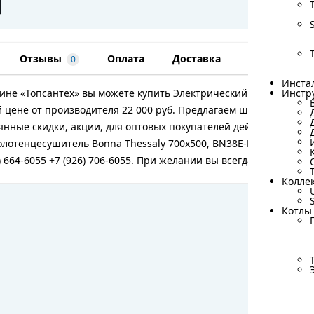
Отзывы
Оплата
Доставка
Гарантия
0
Инста
Инста
ине «Топсантех» вы можете купить Электрический полотенцесу
Инстр
Инстр
 цене от производителя 22 000 руб. Предлагаем широкий ассо
янные скидки, акции, для оптовых покупателей действуют спе
лотенцесушитель Bonna Thessaly 700x500, BN38E-H700W500-UP,
) 664-6055
+7 (926) 706-6055
. При желании вы всегда можете по
Колле
Колле
Котлы
Котлы