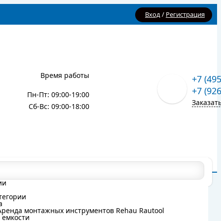
Вход
/
Регистрация
Время работы
+7 (49
+7 (92
Пн-Пт: 09:00-19:00
Заказат
Сб-Вс: 09:00-18:00
Карта сайта
Блог
ии
ии
тегории
тегории
а
а
Аренда монтажных инструментов Rehau Rautool
Аренда монтажных инструментов Rehau Rautool
 емкости
 емкости