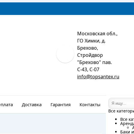
Московская обл.,
ГО Химки, д.
Брехово,
Стройдвор
"Брехово" пав.
С-43, С-07
info@topsantex.ru
плата
Доставка
Гарантия
Контакты
Монтаж
Все категор
Все категор
Все ка
Все ка
Аренд
Аренд
Баки и
Баки и