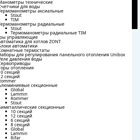
Манометры технические
Манометры технические
Счетчики для воды
Счетчики для воды
Термоманометры аксиальные
Термоманометры аксиальные
Stout
Stout
TIM
TIM
Термоманометры радиальные
Термоманометры радиальные
Stout
Stout
Термоманометры радиальные TIM
Термоманометры радиальные TIM
ры управляющие
ры управляющие
Автоматика для котлов ZONT
Автоматика для котлов ZONT
Блоки автоматики
Блоки автоматики
Комнатные термостаты
Комнатные термостаты
Наборы для регулирования панельного отопления Unibox
Наборы для регулирования панельного отопления Unibox
Реле давления воды
Реле давления воды
Сервоприводы
Сервоприводы
торы отопления
торы отопления
10 секций
10 секций
12 секций
12 секций
Rommer
Rommer
Алюминиевые секционные
Алюминиевые секционные
Global
Global
Lammin
Lammin
Rommer
Rommer
Stout
Stout
Биметаллические секционные
Биметаллические секционные
10 секций
10 секций
12 секций
12 секций
6 секций
6 секций
8 секций
8 секций
Global
Global
Lammin
Lammin
Rifar
Rifar