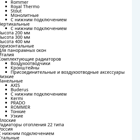
Rommer
Rommer
Royal Thermo
Royal Thermo
Stout
Stout
Монолитные
Монолитные
С нижним подключением
С нижним подключением
Вертикальные
Вертикальные
С нижним подключением
С нижним подключением
Высота 200 мм
Высота 200 мм
Высота 300 мм
Высота 300 мм
Высота 400 мм
Высота 400 мм
Горизонтальные
Горизонтальные
Для панорамных окон
Для панорамных окон
Италия
Италия
Комплектующие радиаторов
Комплектующие радиаторов
Воздухоотводчики
Воздухоотводчики
Кронштейны
Кронштейны
Присоединительные и воздухоотводные аксессуары
Присоединительные и воздухоотводные аксессуары
Низкие
Низкие
Панельные
Панельные
AXIS
AXIS
Buderus
Buderus
C нижним подключением
C нижним подключением
Kermi
Kermi
PRADO
PRADO
ROMMER
ROMMER
Тонкие
Тонкие
Узкие
Узкие
Плоские
Плоские
Радиаторы отопления 22 типа
Радиаторы отопления 22 типа
Россия
Россия
С нижним подключением
С нижним подключением
Стальные
Стальные