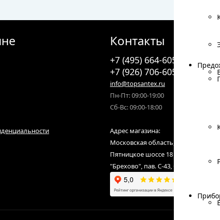
ине
Контакты
+7 (495) 664-6055
Предо
Предо
+7 (926) 706-6055
info@topsantex.ru
Пн-Пт: 09:00-19:00
Сб-Вс: 09:00-18:00
иденциальности
Адрес магазина:
Московская область, городской ок
Пятницкое шоссе 18 км от МКАД,С
"Брехово", пав. С-43, С-07
Прибо
Прибо