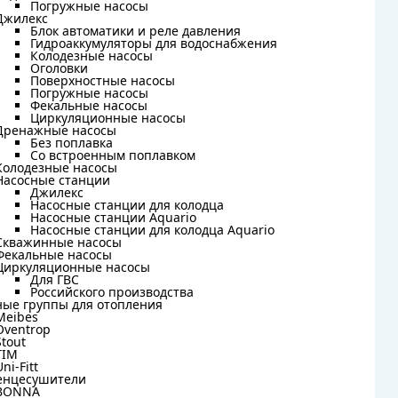
Погружные насосы
Погружные насосы
Джилекс
Джилекс
Блок автоматики и реле давления
Блок автоматики и реле давления
Гидроаккумуляторы для водоснабжения
Гидроаккумуляторы для водоснабжения
Колодезные насосы
Колодезные насосы
Оголовки
Оголовки
Поверхностные насосы
Поверхностные насосы
Погружные насосы
Погружные насосы
Фекальные насосы
Фекальные насосы
Циркуляционные насосы
Циркуляционные насосы
Дренажные насосы
Дренажные насосы
Без поплавка
Без поплавка
Со встроенным поплавком
Со встроенным поплавком
Колодезные насосы
Колодезные насосы
Насосные станции
Насосные станции
Джилекс
Джилекс
Насосные станции для колодца
Насосные станции для колодца
Насосные станции Aquario
Насосные станции Aquario
Насосные станции для колодца Aquario
Насосные станции для колодца Aquario
Скважинные насосы
Скважинные насосы
Фекальные насосы
Фекальные насосы
Циркуляционные насосы
Циркуляционные насосы
Для ГВС
Для ГВС
Российского производства
Российского производства
ные группы для отопления
ные группы для отопления
Meibes
Meibes
Oventrop
Oventrop
Stout
Stout
TIM
TIM
Uni-Fitt
Uni-Fitt
енцесушители
енцесушители
BONNA
BONNA