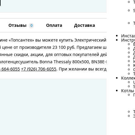
Отзывы
Оплата
Доставка
Гарантия
0
Инста
Инста
ине «Топсантех» вы можете купить Электрический полотенцесу
Инстр
Инстр
 цене от производителя 23 100 руб. Предлагаем широкий ассо
янные скидки, акции, для оптовых покупателей действуют спе
лотенцесушитель Bonna Thessaly 800x500, BN38E-H800W500-UP,
) 664-6055
+7 (926) 706-6055
. При желании вы всегда можете по
Колле
Колле
Котлы
Котлы