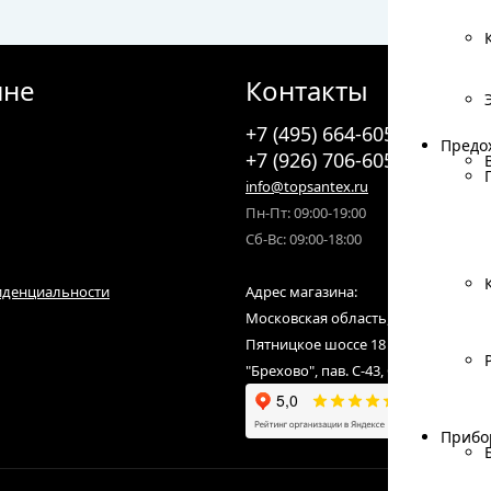
ине
Контакты
+7 (495) 664-6055
Предо
Предо
+7 (926) 706-6055
info@topsantex.ru
Пн-Пт: 09:00-19:00
Сб-Вс: 09:00-18:00
иденциальности
Адрес магазина:
Московская область, городской ок
Пятницкое шоссе 18 км от МКАД,С
"Брехово", пав. С-43, С-07
Прибо
Прибо