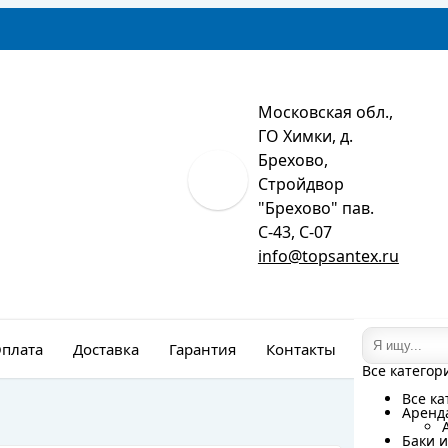
Московская обл.,
ГО Химки, д.
Брехово,
Стройдвор
"Брехово" пав.
С-43, С-07
info@topsantex.ru
плата
Доставка
Гарантия
Контакты
Монтаж
Все категор
Все категор
Все ка
Все ка
Аренд
Аренд
Баки и
Баки и