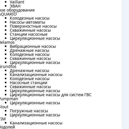
Vaillant
Vaillant
ЭВАН
ЭВАН
ное оборудование
ное оборудование
AQUARIO
AQUARIO
Колодезные насосы
Колодезные насосы
Насосы-автоматы
Насосы-автоматы
Поверхностные насосы
Поверхностные насосы
Скважинные насосы
Скважинные насосы
Станции насосные
Станции насосные
Циркуляционные насосы
Циркуляционные насосы
Belamos
Belamos
Вибрационные насосы
Вибрационные насосы
Дренажные насосы
Дренажные насосы
Колодезные насосы
Колодезные насосы
Скважинные насосы
Скважинные насосы
Циркуляционные насосы
Циркуляционные насосы
Grundfos
Grundfos
Дренажные насосы
Дренажные насосы
Канализационные насосы
Канализационные насосы
Колодезные насосы
Колодезные насосы
Насосные станции
Насосные станции
Скважинные насосы
Скважинные насосы
Циркуляционные насосы
Циркуляционные насосы
Циркуляционные насосы для систем ГВС
Циркуляционные насосы для систем ГВС
Pumpman
Pumpman
Циркуляционные насосы
Циркуляционные насосы
Stout
Stout
Погружные насосы
Погружные насосы
Циркуляционные насосы
Циркуляционные насосы
TIM
TIM
Канализационные насосы
Канализационные насосы
Водолей
Водолей