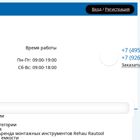
Вход
/
Регистрация
Время работы
+7 (49
+7 (92
Пн-Пт: 09:00-19:00
Заказат
Сб-Вс: 09:00-18:00
Карта сайта
Блог
ии
ии
тегории
тегории
а
а
Аренда монтажных инструментов Rehau Rautool
Аренда монтажных инструментов Rehau Rautool
 емкости
 емкости