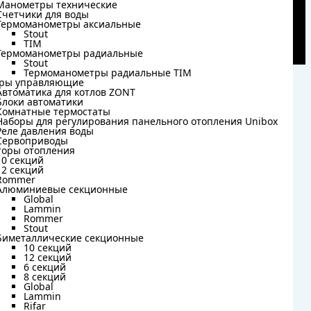
Манометры технические
Манометры технические
Счетчики для воды
Счетчики для воды
Термоманометры аксиальные
Термоманометры аксиальные
Stout
Stout
TIM
TIM
Термоманометры радиальные
Термоманометры радиальные
Stout
Stout
Термоманометры радиальные TIM
Термоманометры радиальные TIM
ры управляющие
ры управляющие
Автоматика для котлов ZONT
Автоматика для котлов ZONT
Блоки автоматики
Блоки автоматики
Комнатные термостаты
Комнатные термостаты
Наборы для регулирования панельного отопления Unibox
Наборы для регулирования панельного отопления Unibox
Реле давления воды
Реле давления воды
Сервоприводы
Сервоприводы
торы отопления
торы отопления
10 секций
10 секций
12 секций
12 секций
Rommer
Rommer
Алюминиевые секционные
Алюминиевые секционные
Global
Global
Lammin
Lammin
Rommer
Rommer
Stout
Stout
Биметаллические секционные
Биметаллические секционные
10 секций
10 секций
12 секций
12 секций
6 секций
6 секций
8 секций
8 секций
Global
Global
Lammin
Lammin
Rifar
Rifar