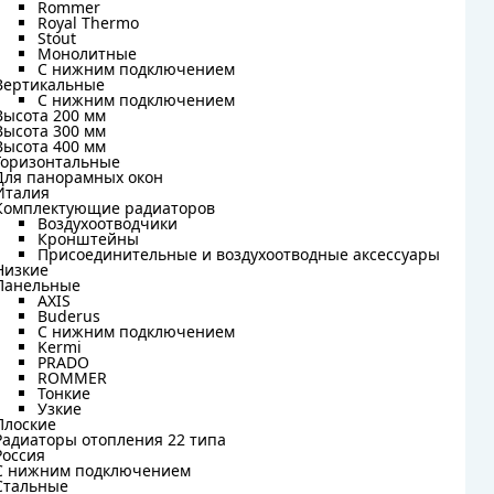
Rommer
Rommer
Royal Thermo
Royal Thermo
Stout
Stout
Монолитные
Монолитные
С нижним подключением
С нижним подключением
Вертикальные
Вертикальные
С нижним подключением
С нижним подключением
Высота 200 мм
Высота 200 мм
Высота 300 мм
Высота 300 мм
Высота 400 мм
Высота 400 мм
Горизонтальные
Горизонтальные
Для панорамных окон
Для панорамных окон
Италия
Италия
Комплектующие радиаторов
Комплектующие радиаторов
Воздухоотводчики
Воздухоотводчики
Кронштейны
Кронштейны
Присоединительные и воздухоотводные аксессуары
Присоединительные и воздухоотводные аксессуары
Низкие
Низкие
Панельные
Панельные
AXIS
AXIS
Buderus
Buderus
C нижним подключением
C нижним подключением
Kermi
Kermi
PRADO
PRADO
ROMMER
ROMMER
Тонкие
Тонкие
Узкие
Узкие
Плоские
Плоские
Радиаторы отопления 22 типа
Радиаторы отопления 22 типа
Россия
Россия
С нижним подключением
С нижним подключением
Стальные
Стальные