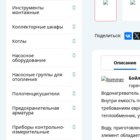
Инструменты
монтажные
Коллекторные шкафы
Поделиться:
Котлы
Насосное
оборудование
Описание
Насосные группы для
Бойл
отопления
горя
Водонагреватель
Полотенцесушители
Внутри емкость п
Предохранительная
требованиям евро
арматура
теплообменник, у
Приборы контрольно-
Воду, приготовле
измерительные
элемент обладае