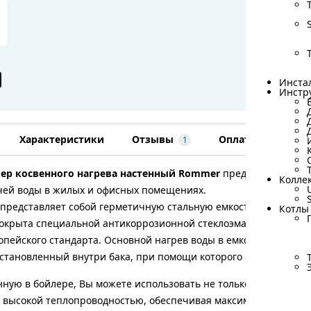
Объем: 190 л
Подробное о
Бренд
Производите
Подробные х
Инста
Инста
Инстр
Инстр
Характеристики
Отзывы
Оплата
Дост
1
ер косвенного нагрева настенный Rommer
предназначен для
Колле
Колле
чей воды в жилых и офисных помещениях.
 представляет собой герметичную стальную емкость, способну
Котлы
Котлы
окрыта специальной антикоррозионной стеклоэмалью. Качество
пейского стандарта. Основной нагрев воды в емкостном водо
становленный внутри бака, при помощи которого осуществляет
нную в бойлере, Вы можете использовать не только в хозяйст
т высокой теплопроводностью, обеспечивая максимальный КПД 