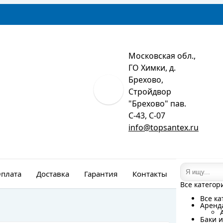
Московская обл.,
ГО Химки, д.
Брехово,
Стройдвор
"Брехово" пав.
С-43, С-07
info@topsantex.ru
плата
Доставка
Гарантия
Контакты
Монтаж
Все категор
Все категор
Все ка
Все ка
Аренд
Аренд
Баки и
Баки и