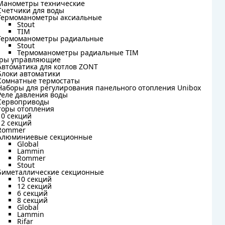
₽
15 990
₽
Манометры технические
Манометры технические
Счетчики для воды
Счетчики для воды
Термоманометры аксиальные
Термоманометры аксиальные
ичии
В наличии
Stout
Stout
TIM
+
-
+
TIM
шт
шт
Термоманометры радиальные
Термоманометры радиальные
Stout
Stout
Термоманометры радиальные TIM
рзину
В корзину
Термоманометры радиальные TIM
ры управляющие
ры управляющие
Автоматика для котлов ZONT
Автоматика для котлов ZONT
Блоки автоматики
Блоки автоматики
Комнатные термостаты
Комнатные термостаты
Наборы для регулирования панельного отопления Unibox
Наборы для регулирования панельного отопления Unibox
чии : 1 шт.
В наличии : 2 шт.
Реле давления воды
Реле давления воды
Сервоприводы
Сервоприводы
торы отопления
торы отопления
10 секций
10 секций
12 секций
12 секций
Rommer
Rommer
Алюминиевые секционные
Алюминиевые секционные
Global
Global
Lammin
Lammin
Rommer
Rommer
Stout
Stout
Биметаллические секционные
Биметаллические секционные
10 секций
10 секций
12 секций
12 секций
6 секций
6 секций
8 секций
8 секций
Global
Global
Lammin
Lammin
Rifar
Rifar