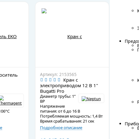
Предо
Предо
оситель
Артикул: 2153565
Артикул
Кран с
электроприводом 12 В 1"
дренажн
Bugatti Pro
Диаметр трубы: 1”
Длина каб
ВР
м
Напряжение
Потребл
106°C
питания: от 6 до 16 В
мощность
Потребляемая мощность: 1,4 Вт
Максимал
Время срабатывания: 21 сек
Pасход: 3
Прибо
Прибо
е
Подробное описание
Подробно