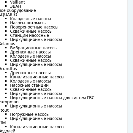
Vaillant
Vaillant
ЭВАН
ЭВАН
ное оборудование
ное оборудование
AQUARIO
AQUARIO
Колодезные насосы
Колодезные насосы
Насосы-автоматы
Насосы-автоматы
Поверхностные насосы
Поверхностные насосы
Скважинные насосы
Скважинные насосы
Станции насосные
Станции насосные
Циркуляционные насосы
Циркуляционные насосы
Belamos
Belamos
Вибрационные насосы
Вибрационные насосы
Дренажные насосы
Дренажные насосы
Колодезные насосы
Колодезные насосы
Скважинные насосы
Скважинные насосы
Циркуляционные насосы
Циркуляционные насосы
Grundfos
Grundfos
Дренажные насосы
Дренажные насосы
Канализационные насосы
Канализационные насосы
Колодезные насосы
Колодезные насосы
Насосные станции
Насосные станции
Скважинные насосы
Скважинные насосы
Циркуляционные насосы
Циркуляционные насосы
Циркуляционные насосы для систем ГВС
Циркуляционные насосы для систем ГВС
Pumpman
Pumpman
Циркуляционные насосы
Циркуляционные насосы
18.5 кВт
Stout
Stout
Погружные насосы
Погружные насосы
Циркуляционные насосы
Циркуляционные насосы
190 л
TIM
TIM
Канализационные насосы
Канализационные насосы
Водолей
Водолей