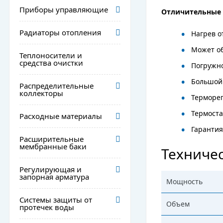
Приборы управляющие
Отличительные 
Радиаторы отопления
Нагрев о
Может об
Теплоносители и
средства очистки
Погружно
Большой
Распределительные
коллекторы
Терморег
Термоста
Расходные материалы
Гарантия
Расширительные
мембранные баки
Техничес
Регулирующая и
запорная арматура
Мощность
Системы защиты от
Объем
протечек воды