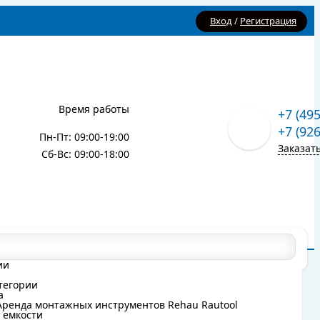
Вход
/
Регистрация
Время работы
+7 (49
+7 (92
Пн-Пт: 09:00-19:00
Заказат
Сб-Вс: 09:00-18:00
Карта сайта
Блог
ии
ии
тегории
тегории
а
а
Аренда монтажных инструментов Rehau Rautool
Аренда монтажных инструментов Rehau Rautool
 емкости
 емкости