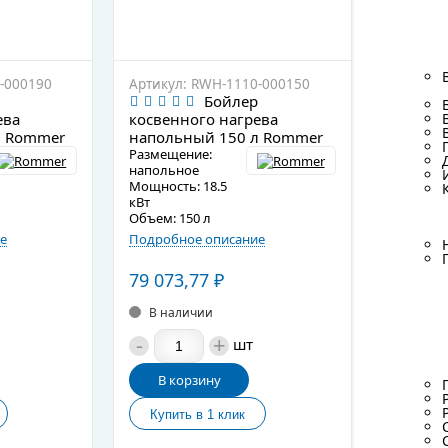
-000190
Артикул: RWH-1110-000150
Артикул:
Бойлер
ева
косвенного нагрева
косвенн
л Rommer
напольный 150 л Rommer
наполь
Размещение:
Размещен
напольное
напольн
Мощность: 18.5
Мощность
кВт
кВт
Объем: 150 л
Объем: 1
е
Подробное описание
Подробно
79 073,77
₽
70 435
В наличии
В нал
-
+
-
шт
В корзину
В ко