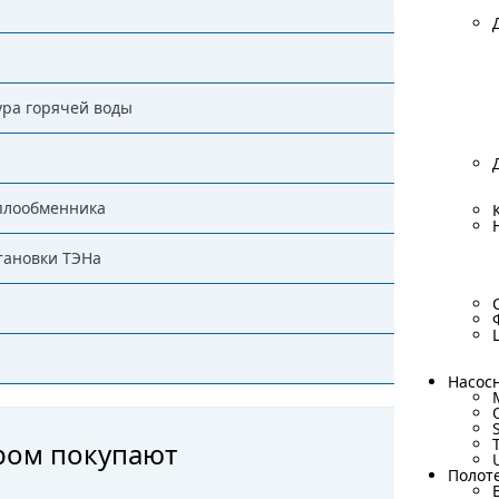
ура горячей воды
плообменника
тановки ТЭНа
Насос
Насос
аром покупают
Полот
Полот