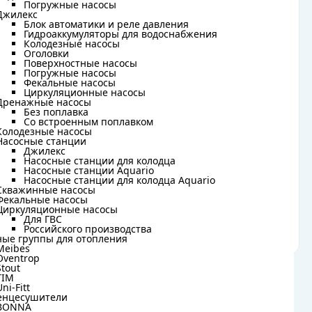
Погружные насосы
65 кг
Погружные насосы
Джилекс
Джилекс
Блок автоматики и реле давления
Блок автоматики и реле давления
Гидроаккумуляторы для водоснабжения
Гидроаккумуляторы для водоснабжения
3/4"
Колодезные насосы
Колодезные насосы
Оголовки
Оголовки
Поверхностные насосы
Поверхностные насосы
95°C
Погружные насосы
Погружные насосы
Фекальные насосы
Фекальные насосы
Циркуляционные насосы
Циркуляционные насосы
6 бар
Дренажные насосы
Дренажные насосы
Без поплавка
Без поплавка
Со встроенным поплавком
Со встроенным поплавком
0,615 м²
Колодезные насосы
Колодезные насосы
Насосные станции
Насосные станции
Джилекс
Джилекс
Насосные станции для колодца
2,4 кВт, 220B
Насосные станции для колодца
Насосные станции Aquario
Насосные станции Aquario
Насосные станции для колодца Aquario
Насосные станции для колодца Aquario
Скважинные насосы
Скважинные насосы
настенное
Фекальные насосы
Фекальные насосы
Циркуляционные насосы
Циркуляционные насосы
Для ГВС
Для ГВС
эмалированный
Российского производства
Российского производства
ные группы для отопления
ные группы для отопления
Meibes
Meibes
Oventrop
Oventrop
Stout
Stout
TIM
TIM
Uni-Fitt
Uni-Fitt
енцесушители
енцесушители
BONNA
BONNA