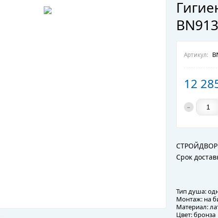
Гигие
BN913
B
Артикул:
12 28
-
СТРОЙДВОР
Срок достав
Тип душа: о
Монтаж: на б
Материал: ла
Цвет: бронза