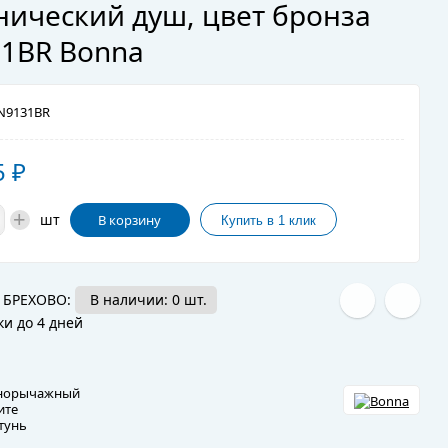
нический душ, цвет бронза
1BR Bonna
N9131BR
5
₽
+
шт
В корзину
 БРЕХОВО:
В наличии: 0 шт.
ки до 4 дней
днорычажный
ите
тунь