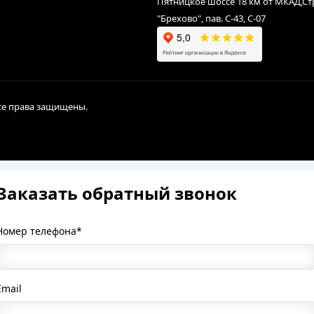
Пятницкое шоссе 18 км от МКАД,С
"Брехово", пав. С-43, С-07
Все права защищены.
Заказать обратный звонок
Номер телефона*
Email