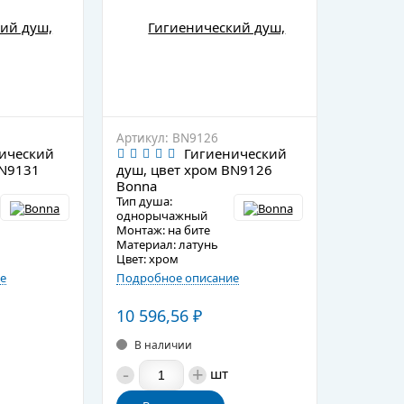
Артикул: BN9126
ический
Гигиенический
BN9131
душ, цвет хром BN9126
Bonna
Тип душа:
однорычажный
Монтаж: на бите
Материал: латунь
Цвет: хром
е
Подробное описание
10 596,56
₽
В наличии
-
+
шт