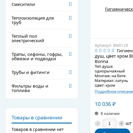
Смесители
Теплоизоляция для
труб
Теплый пол
электрический
Артикул: BN9126
Гигиен
Трапы, сифоны, гофры,
душ, цвет хром 
обвязки и подводки
Bonna
Тип душа:
однорычажный
Трубы и фитинги
Монтаж: на бите
Материал: латунь
Цвет: хром
Фильтры воды и
топлива
Подробное описани
10 036
₽
В наличии
Товары в сравнении
-
+
шт
Товаров в сравнении нет