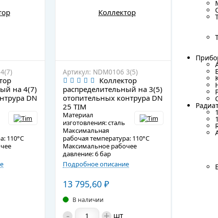
Прибо
Прибо
4(7)
Артикул: NDM0106 3(5)
Артикул:
тор
Коллектор
ый на 4(7)
распределительный на 3(5)
распред
нтрура DN
отопительных контрура DN
отопите
Радиа
25 TIM
25 TIM
Радиа
Материал
Материа
изготовления: сталь
изготовл
Максимальная
Максима
а: 110°С
рабочая температура: 110°С
рабочая 
очее
Максимальное рабочее
Максима
давление: 6 бар
давление:
е
Подробное описание
Подробно
13 795,60
₽
9 813,
В наличии
В нал
-
+
-
шт