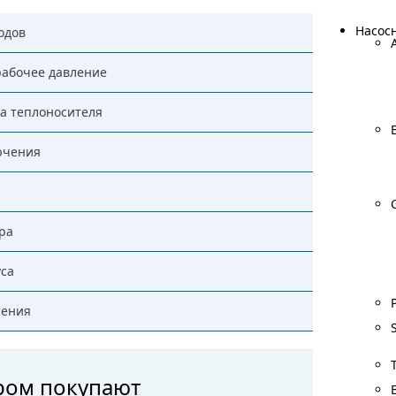
Насос
одов
Насос
абочее давление
а теплоносителя
ючения
ра
уса
нения
аром покупают