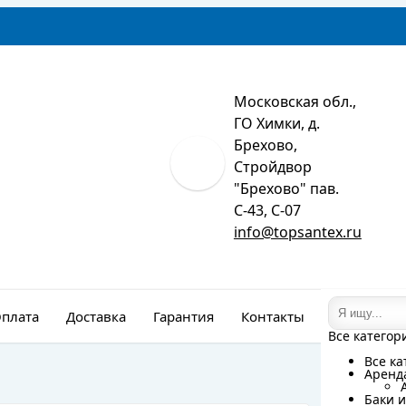
Московская обл.,
ГО Химки, д.
Брехово,
Стройдвор
"Брехово" пав.
С-43, С-07
info@topsantex.ru
плата
Доставка
Гарантия
Контакты
Монтаж
Все категор
Все категор
Все ка
Все ка
Аренд
Аренд
Баки и
Баки и