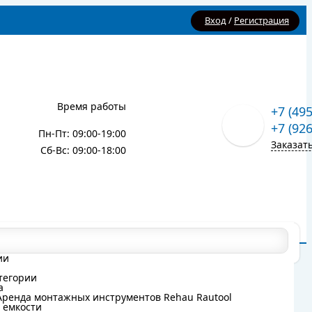
Вход
/
Регистрация
Время работы
+7 (49
+7 (92
Пн-Пт: 09:00-19:00
Заказат
Сб-Вс: 09:00-18:00
Карта сайта
Блог
ии
ии
тегории
тегории
а
а
Аренда монтажных инструментов Rehau Rautool
Аренда монтажных инструментов Rehau Rautool
 емкости
 емкости