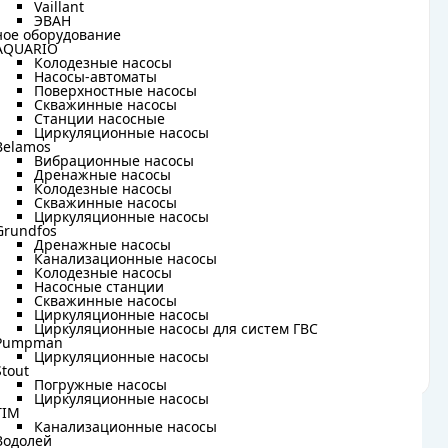
Vaillant
Vaillant
ЭВАН
ЭВАН
ное оборудование
ное оборудование
3
AQUARIO
AQUARIO
Колодезные насосы
Колодезные насосы
Насосы-автоматы
Насосы-автоматы
6 бар
Поверхностные насосы
Поверхностные насосы
Скважинные насосы
Скважинные насосы
Станции насосные
Станции насосные
110°С
Циркуляционные насосы
Циркуляционные насосы
Belamos
Belamos
Вибрационные насосы
Вибрационные насосы
1"
Дренажные насосы
Дренажные насосы
Колодезные насосы
Колодезные насосы
Скважинные насосы
Скважинные насосы
латунь
Циркуляционные насосы
Циркуляционные насосы
Grundfos
Grundfos
Дренажные насосы
Дренажные насосы
Канализационные насосы
Канализационные насосы
внутренняя
Колодезные насосы
Колодезные насосы
Насосные станции
Насосные станции
Скважинные насосы
Скважинные насосы
наружная
Циркуляционные насосы
Циркуляционные насосы
Циркуляционные насосы для систем ГВС
Циркуляционные насосы для систем ГВС
Pumpman
Pumpman
отопление, теплый пол
Циркуляционные насосы
Циркуляционные насосы
Stout
Stout
Погружные насосы
Погружные насосы
Циркуляционные насосы
Циркуляционные насосы
TIM
TIM
Канализационные насосы
Канализационные насосы
Водолей
Водолей