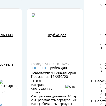
оситель
Артикул: SFA-0026-162520
Артикул:
Трубка для
подключения радиаторов
переход
Т-образная 16/250/20
STOUT
STOUT
Материа
Насос
Насос
изготовл
Материал
латунь
изготовления:
106°C
Макс раб
латунь
Мин рабо
Макс рабочее давление: 10 бар
Макс раб
Мин рабочая температура: -20°C
Полот
Полот
120°C
Макс рабочая температура:
е