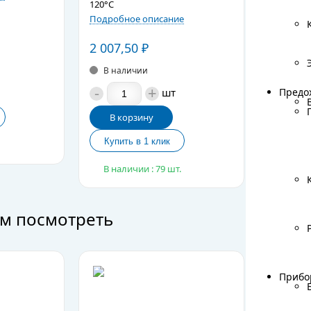
120°C
Подробно
Подробное описание
1 749
₽
2 007,50
₽
В нал
В наличии
-
-
+
шт
Предо
Предо
В ко
В корзину
В нали
В наличии : 79 шт.
м посмотреть
Прибо
Прибо