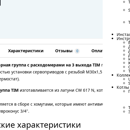
Подробное о
Бренд
Производите
Подробные х
Инста
Инста
Инстр
Инстр
Характеристики
Отзывы
Оплата
Дост
0
рная группа с расходомерами на 3 выхода TIM
предназначена
стью установки сервоприводов с резьбой М30х1,5 для управл
Колле
Колле
ермостат).
Котлы
Котлы
уппа TIM
изготавливается из латуни CW 617 N, которая соотв
ляется в сборе с хомутами, которые имеют антивибрационные в
вроконус 3/4".
кие характеристики