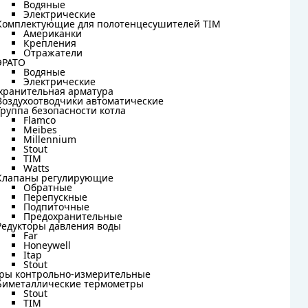
Водяные
Водяные
е описание
Подробное описание
Электрические
Электрические
Комплектующие для полотенцесушителей TIM
Комплектующие для полотенцесушителей TIM
952,60
₽
Американки
Американки
Крепления
Крепления
Отражатели
Отражатели
ичии
В наличии
ЭРАТО
ЭРАТО
Водяные
Водяные
+
-
+
шт
шт
Электрические
Электрические
хранительная арматура
хранительная арматура
Воздухоотводчики автоматические
Воздухоотводчики автоматические
рзину
В корзину
Группа безопасности котла
Группа безопасности котла
Flamco
Flamco
Meibes
Meibes
Millennium
Millennium
Stout
Stout
чии : 829 шт.
В наличии : 441 шт.
TIM
TIM
Watts
Watts
Клапаны регулирующие
Клапаны регулирующие
Обратные
Обратные
Перепускные
Перепускные
Подпиточные
Подпиточные
Предохранительные
Предохранительные
Редукторы давления воды
Редукторы давления воды
Far
Far
Honeywell
Honeywell
Itap
Itap
Stout
Stout
ры контрольно-измерительные
ры контрольно-измерительные
Биметаллические термометры
Биметаллические термометры
Stout
Stout
TIM
TIM