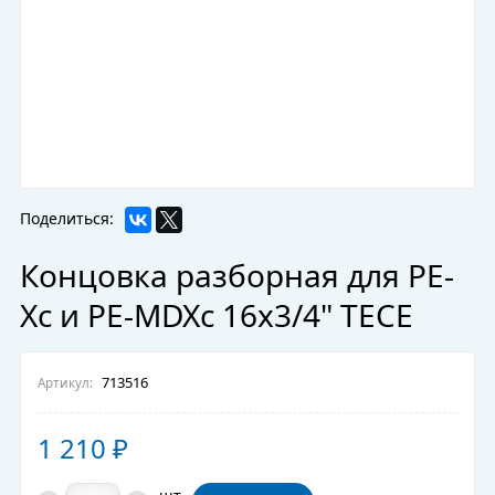
Поделиться:
Концовка разборная для PE-
Xc и PE-MDXс 16x3/4" TECE
713516
Артикул:
1 210
₽