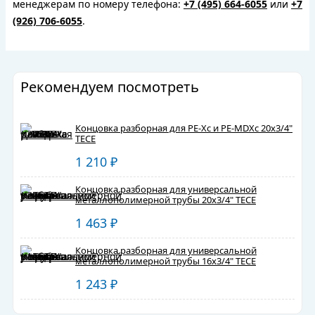
менеджерам по номеру телефона:
+7 (495) 664-6055
или
+7
(926) 706-6055
.
Рекомендуем посмотреть
Концовка разборная для PE-Xc и PE-MDXс 20x3/4"
TECE
1 210
₽
Концовка разборная для универсальной
металлополимерной трубы 20x3/4" TECE
1 463
₽
Концовка разборная для универсальной
металлополимерной трубы 16x3/4" TECE
1 243
₽