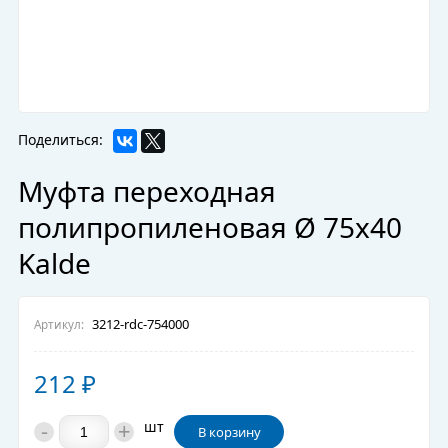
Поделиться:
Муфта переходная
полипропиленовая Ø 75x40
Kalde
3212-rdc-754000
Артикул:
212
₽
-
+
шт
В корзину