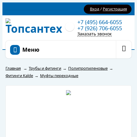
Вход
/
Регистрация
+7 (495) 664-6055
+7 (926) 706-6055
Заказать звонок
Меню
Главная
→
Трубы и фитинги
→
Полипропиленовые
→
Фитинги Kalde
→
Муфты переходные