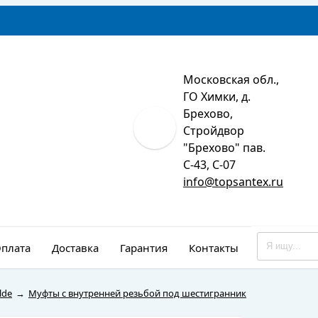
Московская обл.,
ГО Химки, д.
Брехово,
Стройдвор
"Брехово" пав.
С-43, С-07
info@topsantex.ru
плата
Доставка
Гарантия
Контакты
Монтаж
lde
→
Муфты с внутренней резьбой под шестигранник