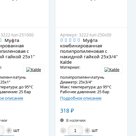
 3222-tun-251000
Артикул: 3222-tun-250c00
Муфта
Муфта
ированная
комбинированная
пиленовая с
полипропиленовая с
й гайкой 25х1"
накидной гайкой 25х3/4"
Kalde
:
Материал:
пилен+латунь
полипропилен+латунь
25х1"
Диаметр: 25х3/4"
пература: до 95°C
Макс температура: до 95°C
давление: 25 бар
Рабочее давление: 25 бар
е описание
Подробное описание
318
₽
ичии
В наличии
+
-
+
шт
шт