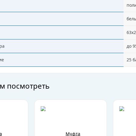
пол
бел
63x2
ра
до 9
ие
25 б
м посмотреть