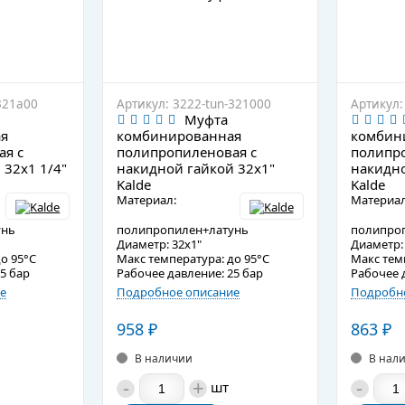
321a00
Артикул: 3222-tun-321000
Артикул:
Муфта
я
комбинированная
комбин
ая с
полипропиленовая с
полипро
 32х1 1/4"
накидной гайкой 32х1"
накидно
Kalde
Kalde
Материал:
Материал
унь
полипропилен+латунь
полипро
Диаметр: 32х1"
Диаметр: 
о 95°C
Макс температура: до 95°C
Макс тем
5 бар
Рабочее давление: 25 бар
Рабочее 
е
Подробное описание
Подробно
958
₽
863
₽
В наличии
В нал
-
+
-
шт