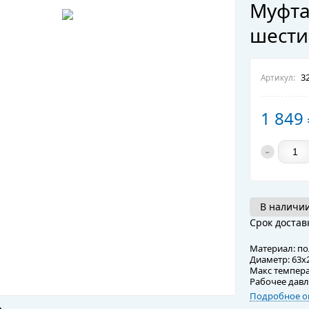
Муфта
шести
32
Артикул:
1 849
-
В наличии
Срок достав
Материал: п
Диаметр: 63x
Макс темпера
Рабочее давл
Подробное о