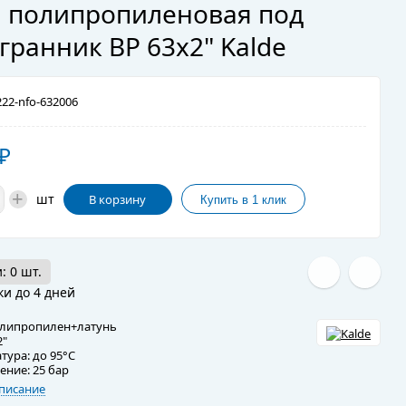
 полипропиленовая под
гранник ВР 63x2" Kalde
22-nfo-632006
₽
+
шт
В корзину
: 0 шт.
ки до 4 дней
олипропилен+латунь
2"
тура: до 95°C
ение: 25 бар
писание