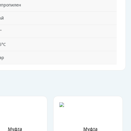
ипропилен
ый
"
5°C
ар