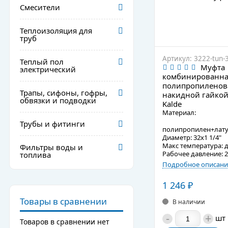
Смесители
Теплоизоляция для
труб
Артикул: 3222-tun-
Теплый пол
Муфта
электрический
комбинированна
полипропиленов
Трапы, сифоны, гофры,
накидной гайкой
обвязки и подводки
Kalde
Материал:
Трубы и фитинги
полипропилен+лат
Диаметр: 32х1 1/4"
Макс температура: д
Фильтры воды и
Рабочее давление: 2
топлива
Подробное описани
1 246
₽
Товары в сравнении
В наличии
-
+
шт
Товаров в сравнении нет