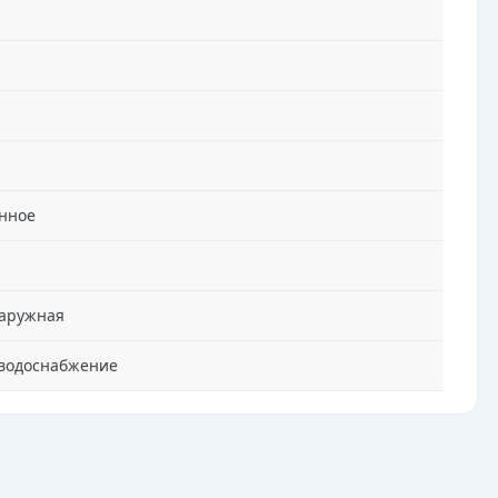
нное
аружная
 водоснабжение