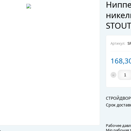
Ниппе
никел
STOU
SF
Артикул:
168,3
-
СТРОЙДВОР
Срок достав
Рабочее давл
Min рабочая 