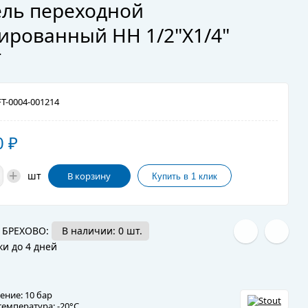
ль переходной
ированный HH 1/2"X1/4"
T
T-0004-001214
0
₽
+
шт
В корзину
 БРЕХОВО:
В наличии: 0 шт.
ки до 4 дней
ение: 10 бар
температура: -20°C