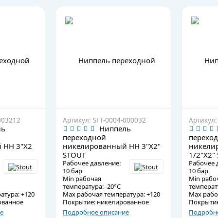
003212
Артикул: SFT-0004-000032
Артикул:
ль
Ниппель
переходной
перехо
 HH 3"X2
никелированный HH 3"X2"
никели
STOUT
1/2"X2"
Рабочее давление:
Рабочее 
10 бар
10 бар
Min рабочая
Min рабо
температура: -20°C
температу
атура: +120
Max рабочая температура: +120
Max рабо
ованное
Покрытие: никелированное
Покрытие
е
Подробное описание
Подробно