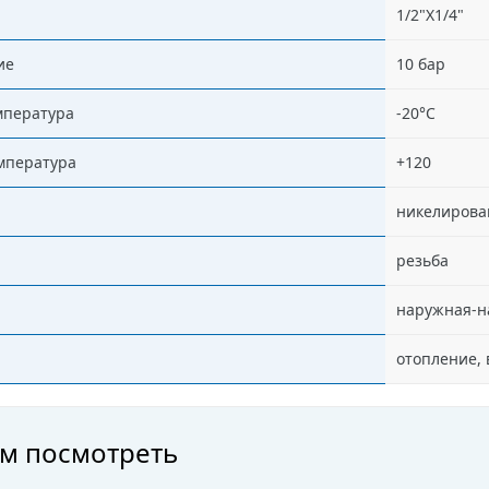
1/2"X1/4"
ие
10 бар
мпература
-20°C
мпература
+120
никелирова
резьба
наружная-н
отопление,
м посмотреть