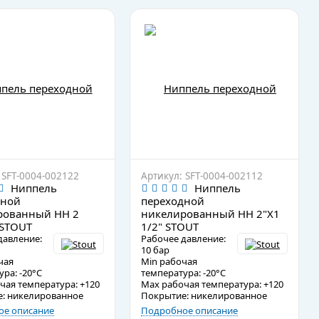
 SFT-0004-002122
Артикул: SFT-0004-002112
Ниппель
Ниппель
дной
переходной
рованный HH 2
никелированный HH 2"X1
 STOUT
1/2" STOUT
давление:
Рабочее давление:
10 бар
чая
Min рабочая
ра: -20°C
температура: -20°C
чая температура: +120
Max рабочая температура: +120
: никелированное
Покрытие: никелированное
е описание
Подробное описание