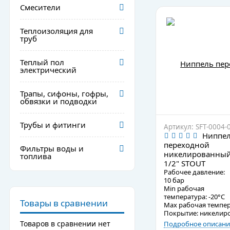
Смесители
Теплоизоляция для
труб
Теплый пол
электрический
Трапы, сифоны, гофры,
обвязки и подводки
Трубы и фитинги
Артикул: SFT-0004-
Ниппе
переходной
Фильтры воды и
никелированный
топлива
1/2" STOUT
Рабочее давление:
10 бар
Min рабочая
температура: -20°C
Товары в сравнении
Max рабочая темпер
Покрытие: никелир
Товаров в сравнении нет
Подробное описани