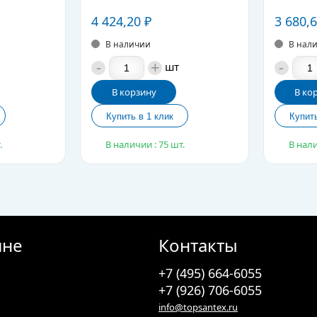
4 424,20
₽
3 680,
В наличии
В нал
-
+
-
шт
В корзину
В ко
.
В наличии : 75 шт.
В нали
ине
Контакты
+7 (495) 664-6055
+7 (926) 706-6055
info@topsantex.ru