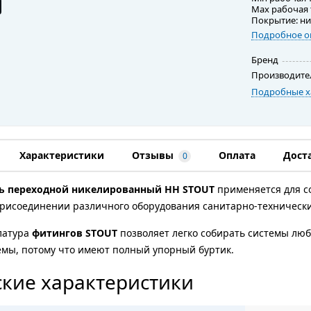
Max рабочая 
Покрытие: н
Подробное о
Бренд
Производите
Подробные х
Характеристики
Отзывы
Оплата
Дост
0
ь переходной никелированный HH STOUT
применяется для с
присоединении различного оборудования санитарно-технически
латура
фитингов STOUT
позволяет легко собирать системы л
емы, потому что имеют полный упорный буртик.
кие характеристики