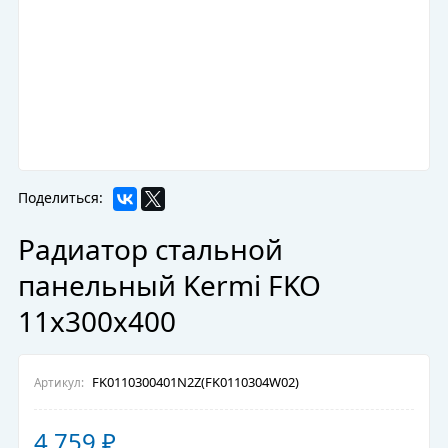
Поделиться:
Радиатор стальной
панельный Kermi FKO
11х300х400
FK0110300401N2Z(FK0110304W02)
Артикул:
4 759
₽