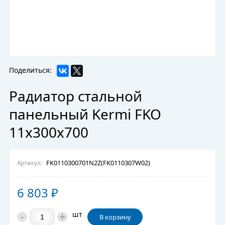
Поделиться:
Радиатор стальной
панельный Kermi FKO
11х300х700
FK0110300701N2Z(FK0110307W02)
Артикул:
6 803
₽
-
+
шт
В корзину