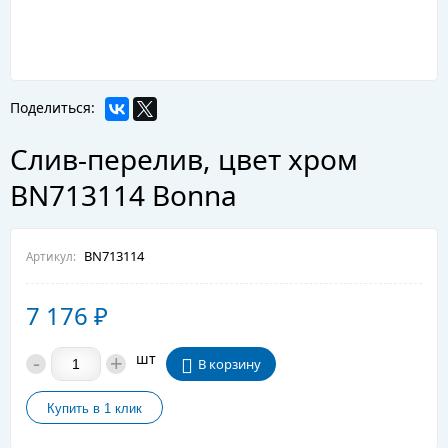
Поделиться:
Слив-перелив, цвет хром
BN713114 Bonna
BN713114
Артикул:
7 176
₽
-
+
шт
В корзину