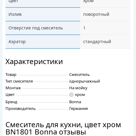
Цвет
хром
Излив
поворотный
Отверстие под смеситель
1
Аэратор
стандартный
Характеристики
Товар
Смеситель
Тип смесителя
однорычажный
Монтаж
На мойку
Цвет
хром
Бренд
Bonna
Производитель
Германия
Смеситель для кухни, цвет хром
BN1801 Bonna отзывы