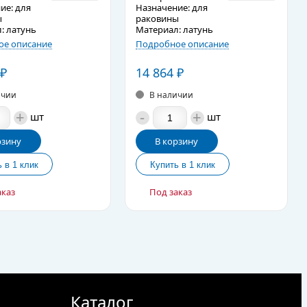
ие: для
Назначение: для
ы
раковины
: латунь
Материал: латунь
е описание
Подробное описание
₽
14 864
₽
ичии
В наличии
+
-
+
шт
шт
рзину
В корзину
аказ
Под заказ
Каталог