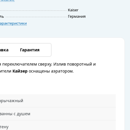
Kaiser
ль
Германия
арактеристики
авка
Гарантия
ся переключателем сверху. Излив поворотный и
сители
Кайзер
оснащены аэратором.
орычажный
 ванны с душем
тену