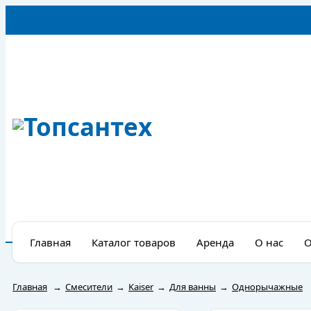
Главная
Каталог товаров
Аренда
О нас
О
Главная
→
Смесители
→
Kaiser
→
Для ванны
→
Однорычажные