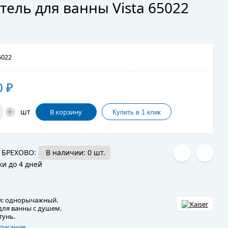
тель для ванны Vista 65022
022
0
₽
+
шт
В корзину
 БРЕХОВО:
В наличии: 0 шт.
ки до 4 дней
я: однорычажный.
для ванны с душем.
тунь.
писание