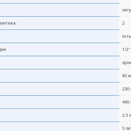
лат
монтажа
2
есть
дки
1/2"
хро
80 
230
490
2.5 
5 ле