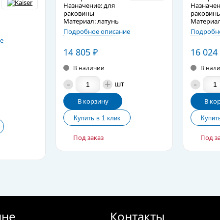
Назначение: для
Назначен
раковины
раковин
Материал: латунь
Материал
Подробное описание
Подробно
е
14 805
₽
16 024
В наличии
В нал
-
+
-
шт
В корзину
В ко
Под заказ
Под з
ине
Контакты