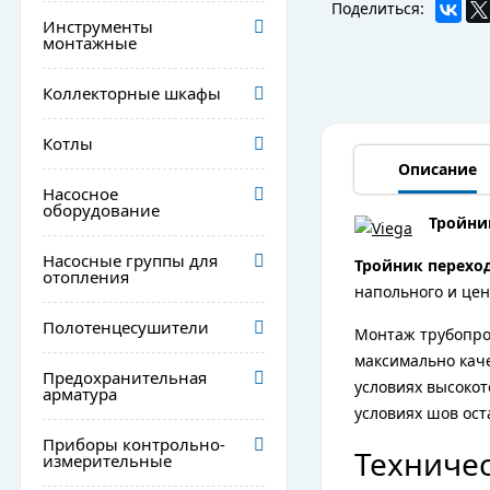
Поделиться:
Инструменты
монтажные
Коллекторные шкафы
Котлы
Описание
Насосное
оборудование
Тройни
Насосные группы для
Тройник перехо
отопления
напольного и цен
Полотенцесушители
Монтаж трубопро
максимально кач
Предохранительная
условиях высокот
арматура
условиях шов ос
Приборы контрольно-
Техничес
измерительные