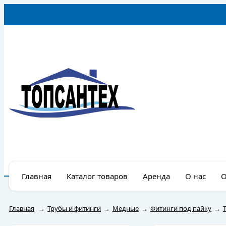
Главная
Каталог товаров
Аренда
О нас
О
Главная
→
Трубы и фитинги
→
Медные
→
Фитинги под пайку
→