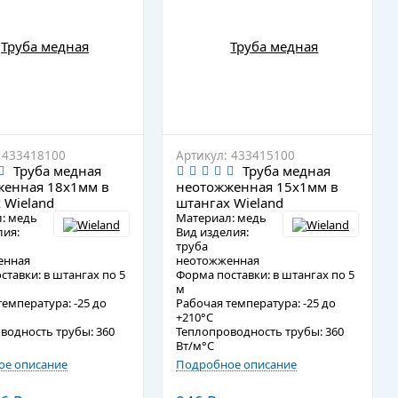
 433418100
Артикул: 433415100
Труба медная
Труба медная
женная 18х1мм в
неотожженная 15х1мм в
 Wieland
штангах Wieland
: медь
Материал: медь
лия:
Вид изделия:
труба
енная
неотожженная
тавки: в штангах по 5
Форма поставки: в штангах по 5
м
емпература: -25 до
Рабочая температура: -25 до
+210°C
водность трубы: 360
Теплопроводность трубы: 360
Вт/м°C
е описание
Подробное описание