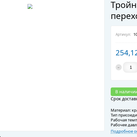
Тройн
перех
10
Артикул:
254,1
-
В наличи
Срок достав
Материал: кр
Тип присоеди
Рабочая темп
Рабочее давл
Подробное о