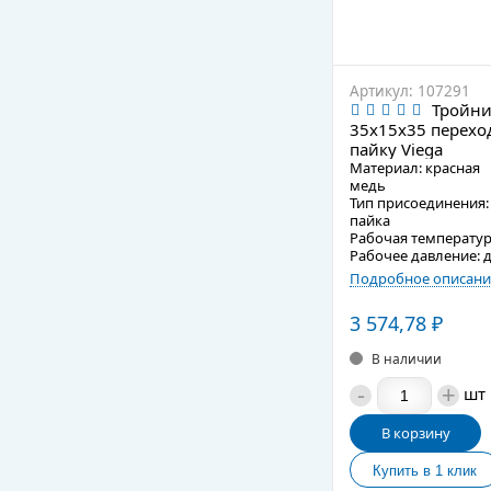
Артикул: 107291
Тройн
35х15х35 перехо
пайку Viega
Материал: красная
медь
Тип присоединения:
пайка
Рабочая температур
Рабочее давление: д
Подробное описани
3 574,78
₽
В наличии
-
+
шт
В корзину