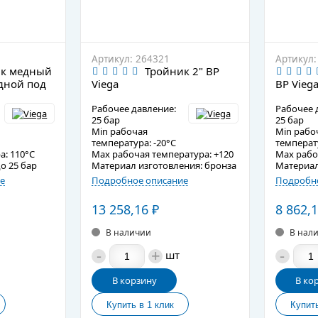
Артикул: 264321
Артикул:
ик медный
Тройник 2" ВР
дной под
Viega
ВР Vieg
Рабочее давление:
Рабочее 
25 бар
25 бар
Min рабочая
Min рабо
температура: -20°C
температу
а: 110°C
Max рабочая температура: +120
Max рабо
о 25 бар
Материал изготовления: бронза
Материал
е
Подробное описание
Подробно
13 258,16
₽
8 862,
В наличии
В нал
-
+
-
шт
В корзину
В ко