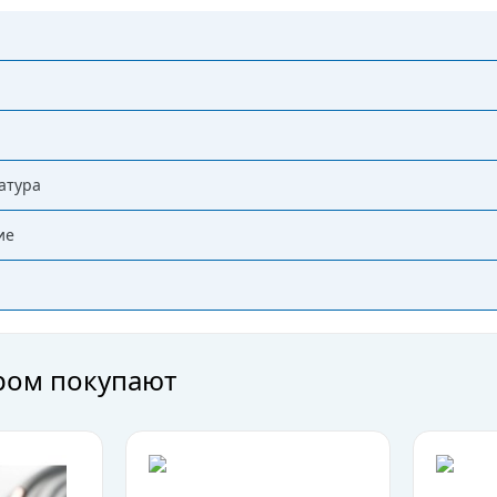
атура
ие
аром покупают