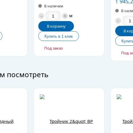
1 945,
В наличии
В нал
-
+
м
-
В корзину
В ко
Под заказ
Под з
м посмотреть