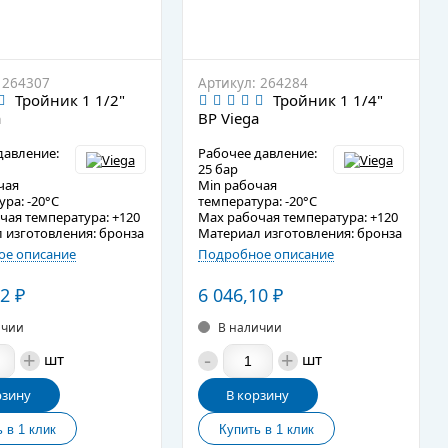
 264307
Артикул: 264284
Тройник 1 1/2"
Тройник 1 1/4"
a
ВР Viega
давление:
Рабочее давление:
25 бар
чая
Min рабочая
ра: -20°C
температура: -20°C
чая температура: +120
Max рабочая температура: +120
 изготовления: бронза
Материал изготовления: бронза
е описание
Подробное описание
12
₽
6 046,10
₽
ичии
В наличии
+
-
+
шт
шт
рзину
В корзину