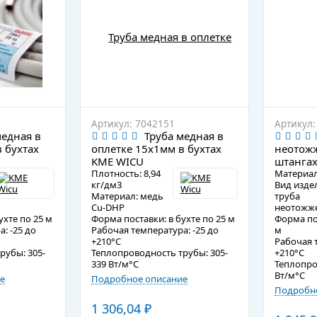
Артикул: 7042151
Артикул:
медная в
Труба медная в
 бухтах
оплетке 15х1мм в бухтах
неотож
KME WICU
штангах
Плотность: 8,94
Материал
кг/дм3
Вид изде
Материал: медь
труба
Cu-DHP
неотожж
ухте по 25 м
Форма поставки: в бухте по 25 м
Форма пос
: -25 до
Рабочая температура: -25 до
м
+210°C
Рабочая т
рубы: 305-
Теплопроводность трубы: 305-
+210°C
339 Вт/м°C
Теплопро
Вт/м°C
е
Подробное описание
Подробно
1 306,04
₽