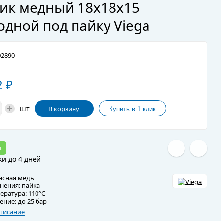
ик медный 18х18х15
одной под пайку Viega
2890
2
₽
+
шт
В корзину
и
ки до 4 дней
асная медь
нения: пайка
ература: 110°C
ение: до 25 бар
писание