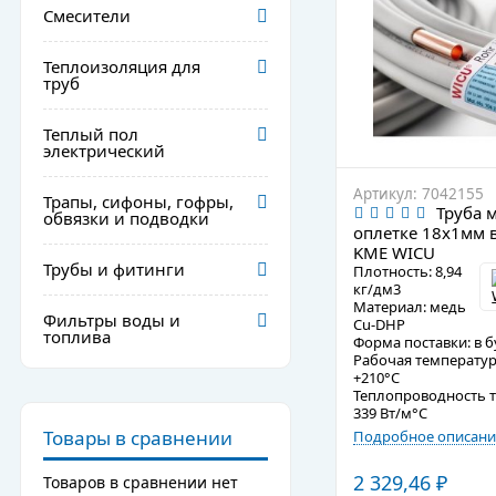
Смесители
Теплоизоляция для
труб
Теплый пол
электрический
Артикул: 7042155
Трапы, сифоны, гофры,
Труба 
обвязки и подводки
оплетке 18х1мм в
KME WICU
Трубы и фитинги
Плотность: 8,94
кг/дм3
Материал: медь
Фильтры воды и
Cu-DHP
топлива
Форма поставки: в б
Рабочая температура
+210°C
Теплопроводность т
339 Вт/м°C
Товары в сравнении
Подробное описани
2 329,46
₽
Товаров в сравнении нет