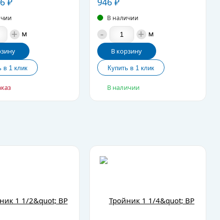
26
₽
946
₽
ичии
В наличии
+
-
+
м
м
рзину
В корзину
аказ
В наличии