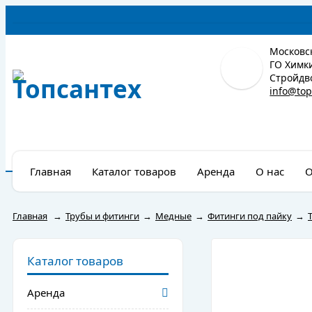
Московск
ГО Химки
Стройдво
info@top
Главная
Каталог товаров
Аренда
О нас
О
Главная
→
Трубы и фитинги
→
Медные
→
Фитинги под пайку
→
Каталог товаров
Аренда