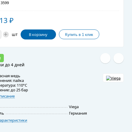
3599
,13
₽
+
шт
В корзину
и
ки до 4 дней
асная медь
нения: пайка
ература: 110°C
ение: до 25 бар
писание
Viega
ль
Германия
арактеристики