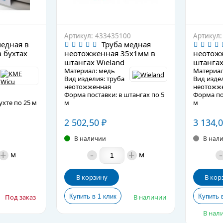
Артикул: 433435100
Артикул:
медная в
Труба медная
 бухтах
неотожженная 35х1мм в
неотож
штангах Wieland
штангах
Материал: медь
Материал
Вид изделия: труба
Вид издел
неотожженная
неотожж
Форма поставки: в штангах по 5
Форма пос
ухте по 25 м
м
м
: -25 до
Рабочая температура: -25 до
Рабочая т
+210°C
+210°C
2 502,50
₽
3 134,
рубы: 305-
Теплопроводность трубы: 360
Теплопро
Вт/м°C
Вт/м°C
В наличии
В нал
е
Подробное описание
Подробно
+
-
+
-
м
м
В корзину
В кор
Под заказ
В наличии
В нали