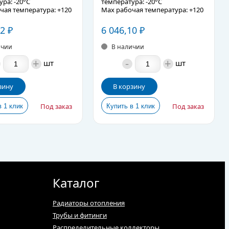
ра: -20°C
температура: -20°C
чая температура: +120
Max рабочая температура: +120
 изготовления: бронза
Материал изготовления: бронза
е описание
12
₽
Подробное описание
6 046,10
₽
ичии
В наличии
+
-
+
шт
шт
зину
В корзину
Под заказ
Под заказ
Каталог
Радиаторы отопления
Трубы и фитинги
Распределительные коллекторы