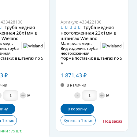
 433428100
Артикул: 433422100
Труба медная
Труба медная
женная 28х1мм в
неотожженная 22х1мм в
 Wieland
штангах Wieland
: медь
Материал: медь
ия: труба
Вид изделия: труба
енная
неотожженная
тавки: в штангах по 5
Форма поставки: в штангах по 5
м
емпература: -25 до
Рабочая температура: -25 до
+210°C
03
₽
1 871,43
₽
водность трубы: 360
Теплопроводность трубы: 360
Вт/м°C
ичии
В наличии
е описание
Подробное описание
+
-
+
м
м
зину
В корзину
Под заказ
чии : 75 шт.