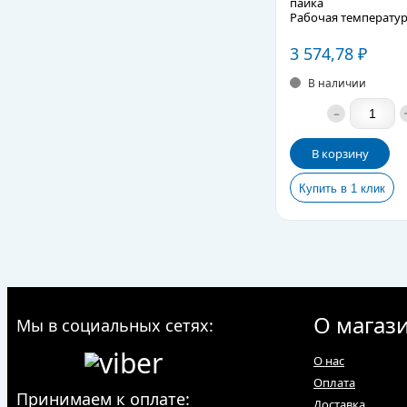
пайка
Рабочая температур
Рабочее давление: д
Подробное описани
3 574,78
₽
В наличии
-
В корзину
О магаз
Мы в социальных сетях:
О нас
Оплата
Принимаем к оплате:
Доставка