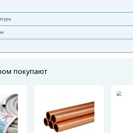
атура
ие
аром покупают