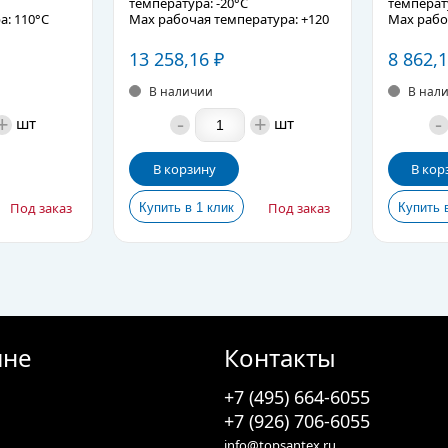
температура: -20°C
температу
а: 110°C
Max рабочая температура: +120
Max рабо
о 25 бар
Материал изготовления: бронза
Материал
е
Подробное описание
13 258,16
₽
Подробно
8 862,
В наличии
В нал
+
-
+
-
шт
шт
В корзину
В кор
Под заказ
Под заказ
ине
Контакты
+7 (495) 664-6055
+7 (926) 706-6055
info@topsantex.ru