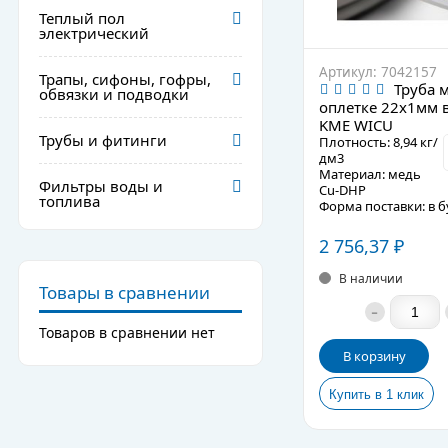
Теплый пол
электрический
Артикул: 7042157
Трапы, сифоны, гофры,
Труба 
обвязки и подводки
оплетке 22х1мм в
KME WICU
Трубы и фитинги
Плотность: 8,94 кг/
дм3
Материал: медь
Фильтры воды и
Cu-DHP
топлива
Форма поставки: в б
Рабочая температура
+210°C
2 756,37
₽
Теплопроводность т
339 Вт/м°C
В наличии
Товары в сравнении
Подробное описани
-
Товаров в сравнении нет
В корзину