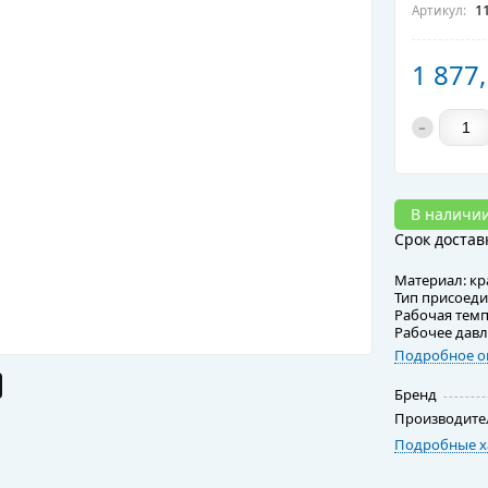
11
Артикул:
1 877
-
В наличи
Срок достав
Материал: кр
Тип присоеди
Рабочая темп
Рабочее давл
Подробное о
Бренд
Производите
Подробные х