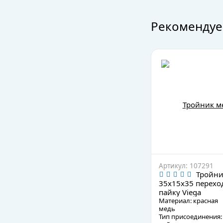
Рекомендуе
Артикул: 107291
Тройн
35х15х35 перехо
пайку Viega
Материал: красная
медь
Тип присоединения: