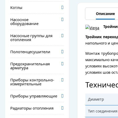
Котлы
Описание
Насосное
оборудование
Тройни
Насосные группы для
Тройник перехо
отопления
напольного и цен
Полотенцесушители
Монтаж трубопро
максимально кач
Предохранительная
условиях высокот
арматура
условиях шов ос
Приборы контрольно-
Техничес
измерительные
Приборы управляющие
Диаметр
Радиаторы отопления
Тип соединения