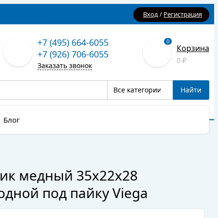
Вход
/
Регистрация
+7 (495) 664-6055
0
Корзина
+7 (926) 706-6055
0
₽
Заказать звонок
Все категории
Найти
Блог
ик медный 35х22х28
одной под пайку Viega