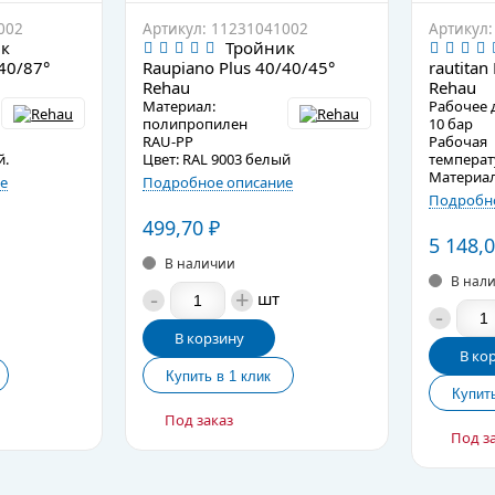
002
Артикул: 11231041002
Артикул:
к
Тройник
40/87°
Raupiano Plus 40/40/45°
rautitan
Rehau
Rehau
Материал:
Рабочее 
полипропилен
10 бар
RAU-PP
Рабочая
й.
Цвет: RAL 9003 белый
температ
Материал
е
Подробное описание
Подробно
499,70
₽
5 148,
В наличии
В нал
-
+
шт
-
В корзину
В ко
Под заказ
Под з