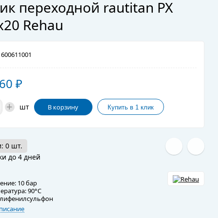
ик переходной rautitan PX
х20 Rehau
600611001
,60
₽
+
шт
В корзину
: 0 шт.
ки до 4 дней
ение: 10 бар
ература: 90°C
олифенилсульфон
писание