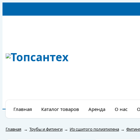
Главная
Каталог товаров
Аренда
О нас
О
Главная
→
Трубы и фитинги
→
Из сшитого полиэтилена
→
Фитинг