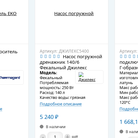
оситель
Артикул: ДЖИЛЕКС5400
Артикул:
Насос погружной
дренажник 140/6
подклю
Фекальный Джилекс
Г-образ
Модель
:
Материа
Фекальный
изготовл
Потребляемая
латунь
мощность: 250 Вт
Макс раб
Pасход: 140 л
Мин рабо
Качество воды: грязная
Макс раб
120°C
Подробное описание
е
Подробно
5 240
₽
1 668,
В наличии
В нал
-
+
шт