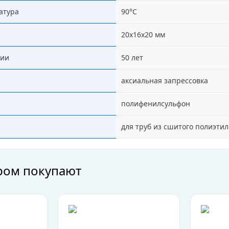
атура
90°C
20х16х20 мм
ции
50 лет
аксиальная запрессовка
полифенилсульфон
для труб из сшитого полиэти
аром покупают