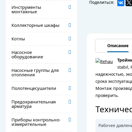
Поделиться:
Инструменты
монтажные
Коллекторные шкафы
Котлы
Описание
Насосное
оборудование
Тройни
stabil
Насосные группы для
надежностью, эк
отопления
срока эксплуатац
Полотенцесушители
Монтаж производи
проверить.
Предохранительная
арматура
Техничес
Приборы контрольно-
измерительные
Рабочее давлен