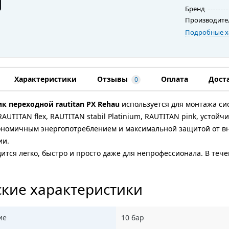
Бренд
Производите
Подробные х
Характеристики
Отзывы
Оплата
Дост
0
к переходной rautitan PX Rehau
используется для монтажа си
, RAUTITAN flex, RAUTITAN stabil Platinium, RAUTITAN pink, уст
ономичным энергопотреблением и максимальной защитой от вн
ии.
тся легко, быстро и просто даже для непрофессионала. В теч
кие характеристики
ие
10 бар