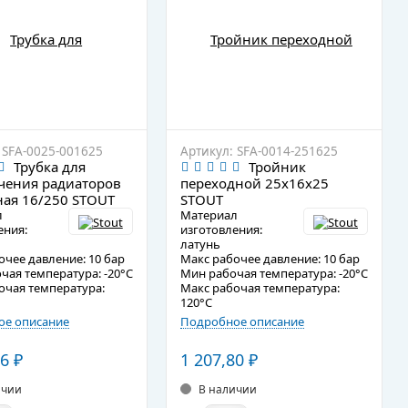
 SFA-0025-001625
Артикул: SFA-0014-251625
Трубка для
Тройник
чения радиаторов
переходной 25x16x25
ная 16/250 STOUT
STOUT
л
Материал
ения:
изготовления:
латунь
очее давление: 10 бар
Макс рабочее давление: 10 бар
чая температура: -20°C
Мин рабочая температура: -20°C
очая температура:
Макс рабочая температура:
120°C
е описание
Подробное описание
16
₽
1 207,80
₽
ичии
В наличии