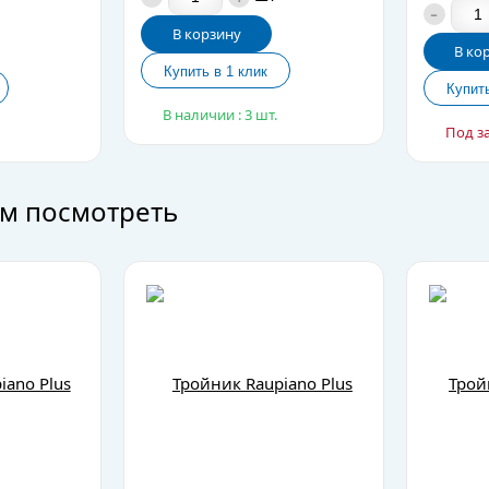
-
В корзину
В ко
В наличии : 3 шт.
Под з
м посмотреть