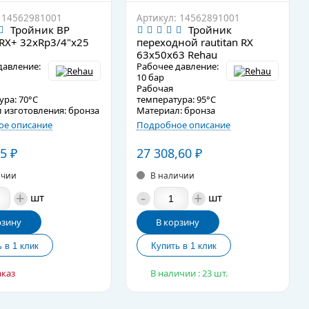
 14562981001
Артикул: 14562891001
Тройник ВР
Тройник
 RX+ 32хRp3/4"х25
переходной rautitan RX
63х50х63 Rehau
давление:
Рабочее давление:
10 бар
Рабочая
ура: 70°C
температура: 95°C
 изготовления: бронза
Материал: бронза
е описание
Подробное описание
05
₽
27 308,60
₽
ичии
В наличии
+
-
+
шт
шт
рзину
В корзину
аказ
В наличии : 23 шт.