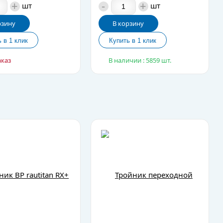
+
-
+
шт
шт
рзину
В корзину
аказ
В наличии : 5859 шт.