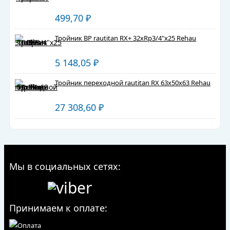
499,70
₽
Тройник ВР rautitan RX+ 32хRp3/4"х25 Rehau
5 148,05
₽
Тройник переходной rautitan RX 63х50х63 Rehau
27 308,60
₽
Мы в социальных сетях:
Принимаем к оплате: