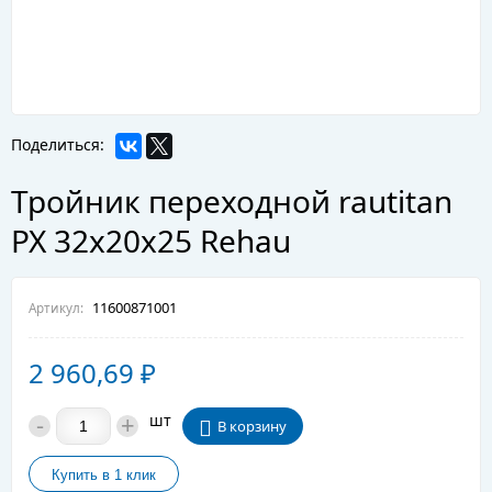
Поделиться:
Тройник переходной rautitan
PX 32х20х25 Rehau
11600871001
Артикул:
2 960,69
₽
-
+
шт
В корзину