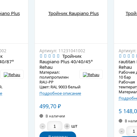
002
Артикул: 11231041002
Артикул:
к
Тройник
40/87°
Raupiano Plus 40/40/45°
rautitan
Rehau
Rehau
Материал:
Рабочее 
полипропилен
10 бар
RAU-PP
Рабочая
й.
Цвет: RAL 9003 белый
температ
Материал
е
Подробное описание
Подробно
499,70
₽
5 148,
В наличии
В нал
-
+
шт
-
В корзину