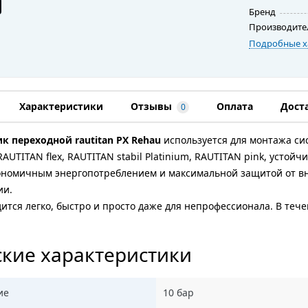
Бренд
Производите
Подробные х
Характеристики
Отзывы
Оплата
Дост
0
к переходной rautitan PX Rehau
используется для монтажа си
, RAUTITAN flex, RAUTITAN stabil Platinium, RAUTITAN pink, уст
ономичным энергопотреблением и максимальной защитой от вн
ии.
тся легко, быстро и просто даже для непрофессионала. В теч
кие характеристики
ие
10 бар