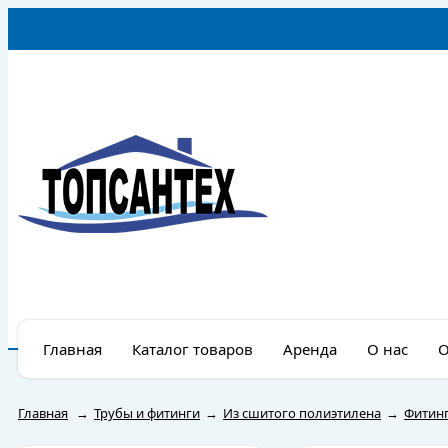
Главная
Каталог товаров
Аренда
О нас
О
Главная
→
Трубы и фитинги
→
Из сшитого полиэтилена
→
Фитинг