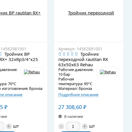
 14562981001
Артикул: 14562891001
Тройник ВР
Тройник
 RX+ 32хRp3/4"х25
переходной rautitan RX
63х50х63 Rehau
давление:
Рабочее давление:
10 бар
Рабочая
ура: 70°C
температура: 95°C
 изготовления: бронза
Материал: бронза
е описание
Подробное описание
05
₽
27 308,60
₽
ичии
В наличии
+
-
+
шт
шт