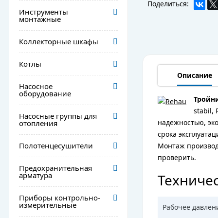
Поделиться:
Инструменты
монтажные
Коллекторные шкафы
Котлы
Описание
Насосное
оборудование
Тройни
stabil
Насосные группы для
надежностью, эк
отопления
срока эксплуатац
Полотенцесушители
Монтаж производи
проверить.
Предохранительная
арматура
Техничес
Приборы контрольно-
измерительные
Рабочее давлен