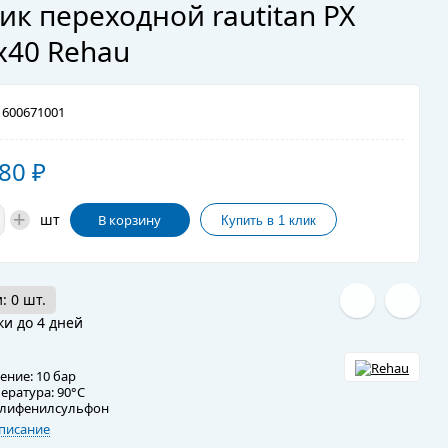
ик переходной rautitan PX
х40 Rehau
600671001
,80
₽
+
шт
В корзину
: 0 шт.
ки до 4 дней
ение: 10 бар
ература: 90°C
олифенилсульфон
писание