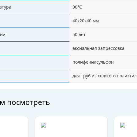
атура
90°C
40х20х40 мм
ции
50 лет
аксиальная запрессовка
полифенилсульфон
для труб из сшитого полиэти
м посмотреть