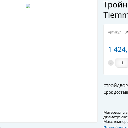
Тройн
Tiem
34
Артикул:
1 424
-
СТРОЙДВОР
Срок достав
Материал: л
Диаметр: 20х
Макс темпера
Подробное о