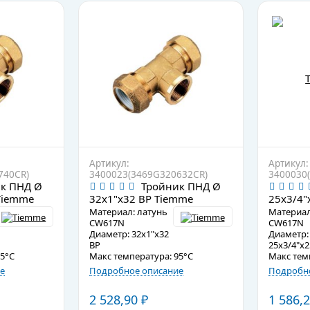
Артикул:
Артикул:
740CR)
3400023(3469G320632CR)
3400030
к ПНД Ø
Тройник ПНД Ø
 Tiemme
32х1"х32 ВР Tiemme
25х3/4"
Материал: латунь
Материал
CW617N
CW617N
Диаметр: 32х1"х32
Диаметр:
ВР
25х3/4"х2
95°C
Макс температура: 95°C
Макс тем
е
Подробное описание
Подробно
2 528,90
₽
1 586,