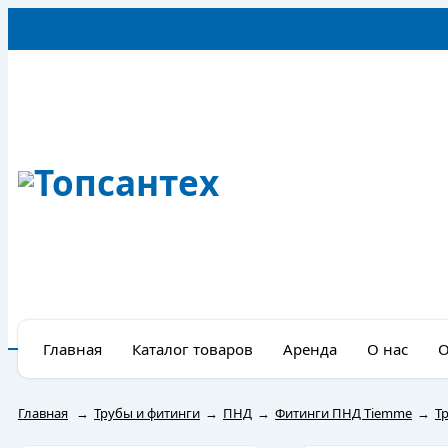
Главная
Каталог товаров
Аренда
О нас
О
Главная
→
Трубы и фитинги
→
ПНД
→
Фитинги ПНД Tiemme
→
Т