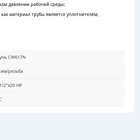
ком давлении рабочей среды;
 как материал трубы является уплотнителем;
унь CW617N
им/резьба
1/2"х20 НР
C