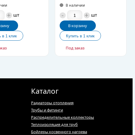
ичии
В наличии
+
-
+
шт
шт
рзину
В корзину
аказ
Под заказ
Каталог
Радиаторы отопления
Трубы и фитинги
Распределительные коллекторы
Теплоизоляция для труб
Бойлеры косвенного нагрева