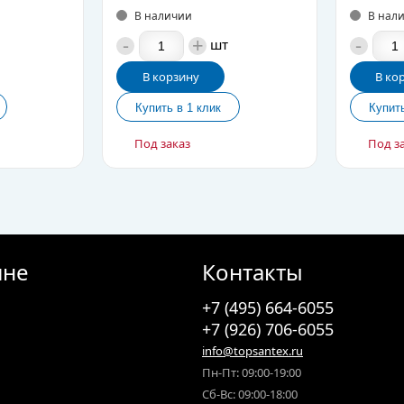
В наличии
В нал
-
+
-
шт
В корзину
В ко
Под заказ
Под з
ине
Контакты
+7 (495) 664-6055
+7 (926) 706-6055
info@topsantex.ru
Пн-Пт: 09:00-19:00
Сб-Вс: 09:00-18:00