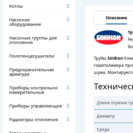
Котлы
Описание
Насосное
оборудование
Тр
Насосные группы для
Ре
отопления
бо
Полотенцесушители
Трубы
Sinikon
Ком
гомополимера проп
Предохранительная
шума. Монтируются
арматура
Техничес
Приборы контрольно-
измерительные
Длина отрезка т
Приборы управляющие
Диаметр
Радиаторы отопления
Среда