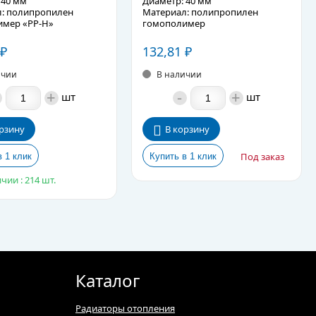
 40 мм
Диаметр: 40 мм
: полипропилен
Материал: полипропилен
мер «PP-H»
гомополимер
е описание
Подробное описание
132,81
₽
₽
ичии
В наличии
+
-
+
шт
шт
рзину
В корзину
Под заказ
чии : 214 шт.
Каталог
Радиаторы отопления