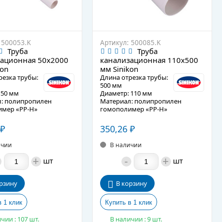
 500053.K
Артикул: 500085.K
Труба
Труба
ационная 50х2000
канализационная 110х500
kon
мм Sinikon
резка трубы:
Длина отрезка трубы:
500 мм
 50 мм
Диаметр: 110 мм
: полипропилен
Материал: полипропилен
мер «PP-H»
гомополимер «PP-H»
е описание
Подробное описание
350,26
₽
₽
ичии
В наличии
+
-
+
шт
шт
рзину
В корзину
чии : 107 шт.
В наличии : 9 шт.