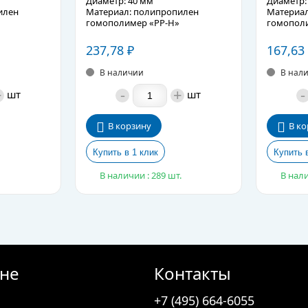
Диаметр: 40 мм
Диаметр:
илен
Материал: полипропилен
Материал
гомополимер «PP-H»
гомополи
Подробное описание
Подробно
237,78
167,63
₽
В наличии
В нал
+
-
+
-
шт
шт
В корзину
В ко
В наличии : 289 шт.
В нали
ине
Контакты
+7 (495) 664-6055