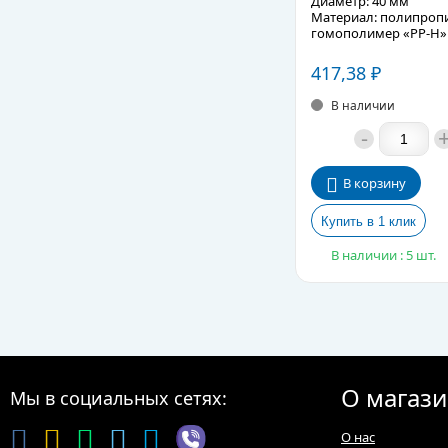
Диаметр: 40 мм
Материал: полипроп
гомополимер «PP-H»
Подробное описание
417,38
₽
В наличии
-
В корзину
В наличии : 5 шт.
О магаз
Мы в социальных сетях:
О нас