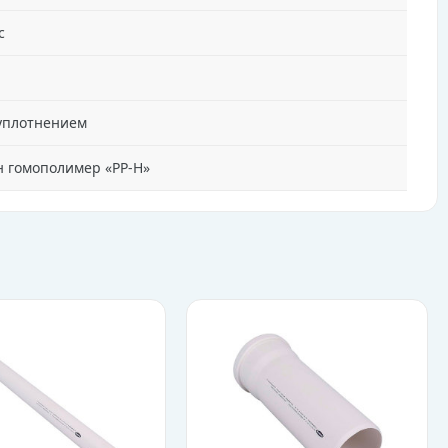
с
уплотнением
 гомополимер «PP-H»