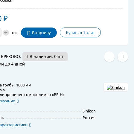
0089.K
0
₽
+
шт
В корзину
 БРЕХОВО:
В наличии: 0 шт.
ки до 4 дней
а трубы: 1000 мм
 мм
олипропилен гомополимер «PP-H»
писание
Sinikon
ль
Россия
арактеристики