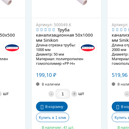
Артикул: 500049.K
Артикул:
Труба
 50х500
канализационная 50х1000
канализ
мм Sinikon
мм Sini
Длина отрезка трубы:
Длина от
1000 мм
2000 мм
Диаметр: 50 мм
Диаметр:
илен
Материал: полипропилен
Материал
гомополимер «PP-H»
гомополи
Подробное описание
Подробно
199,10
519,96
₽
В наличии
В нал
+
-
+
-
шт
шт
В корзину
В ко
В наличии : 41 шт.
В нали