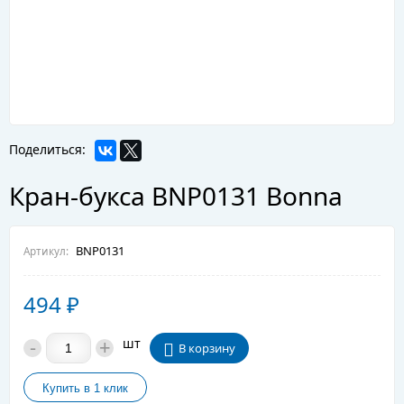
Поделиться:
Кран-букса BNP0131 Bonna
BNP0131
Артикул:
494
₽
-
+
шт
В корзину