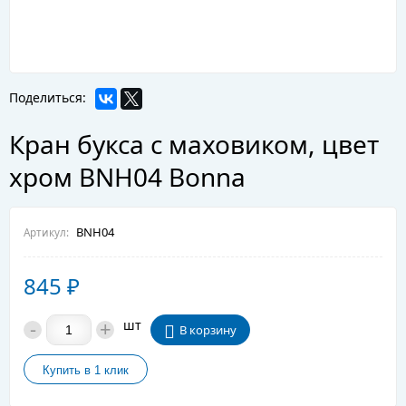
Поделиться:
Кран букса с маховиком, цвет
хром BNH04 Bonna
BNH04
Артикул:
845
₽
-
+
шт
В корзину