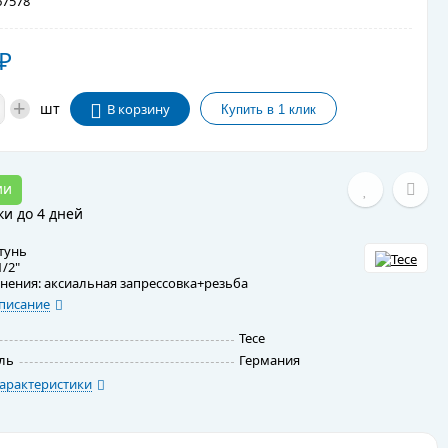
7578
₽
+
шт
В корзину
ии
ки до 4 дней
тунь
/2"
нения: аксиальная запрессовка+резьба
писание
Tece
ль
Германия
арактеристики