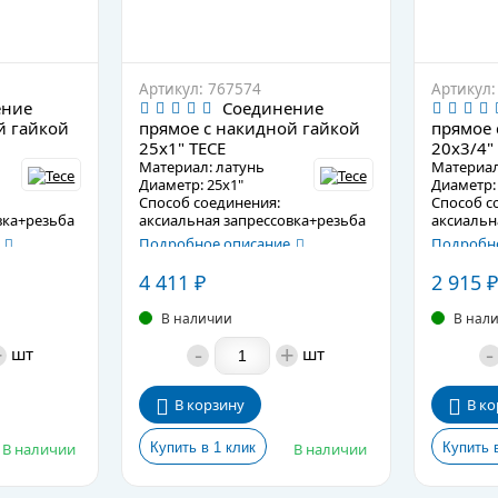
Артикул: 767574
Артикул:
ение
Соединение
й гайкой
прямое с накидной гайкой
прямое 
25х1" TECE
20х3/4"
Материал: латунь
Материал
Диаметр: 25х1"
Диаметр: 
Способ соединения:
Способ с
вка+резьба
аксиальная запрессовка+резьба
аксиальн
Подробное описание
Подробно
4 411
2 915
₽
₽
В наличии
В нал
+
-
+
-
шт
шт
В корзину
В ко
В наличии
В наличии