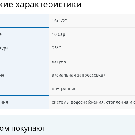
кие характеристики
16х1/2"
е
10 бар
тура
95°C
латунь
ия
аксиальная запрессовка+НГ
внутренняя
ения
системы водоснабжения, отопления и с
ром покупают