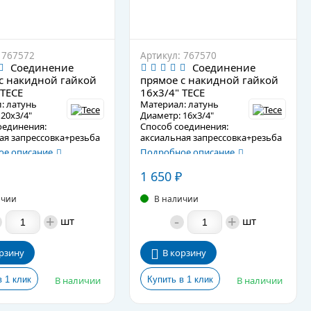
 767572
Артикул: 767570
Соединение
Соединение
с накидной гайкой
прямое с накидной гайкой
 TECE
16х3/4" TECE
: латунь
Материал: латунь
20х3/4"
Диаметр: 16х3/4"
оединения:
Способ соединения:
ая запрессовка+резьба
аксиальная запрессовка+резьба
е описание
Подробное описание
1 650
₽
ичии
В наличии
+
-
+
шт
шт
рзину
В корзину
В наличии
В наличии