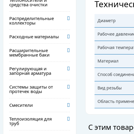
Теплоносители и
Техничес
средства очистки
Распределительные
Диаметр
коллекторы
Рабочее давлени
Расходные материалы
Рабочая темпера
Расширительные
мембранные баки
Материал
Регулирующая и
запорная арматура
Способ соединен
Системы защиты от
Вид резьбы
протечек воды
Область примен
Смесители
Теплоизоляция для
труб
С этим това