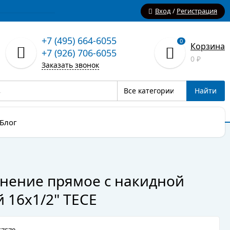
Вход
/
Регистрация
+7 (495) 664-6055
0
Корзина
+7 (926) 706-6055
0
₽
Заказать звонок
Все категории
Найти
Блог
нение прямое с накидной
й 16х1/2" TECE