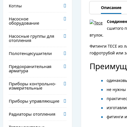
Котлы
Описание
Насосное
Соединен
оборудование
сшитого п
втулок.
Насосные группы для
отопления
Фитинги TECE из л
гофротрубой или 
Полотенцесушители
Преимуще
Предохранительная
арматура
одинаковы
Приборы контрольно-
измерительные
не нужны 
практичес
Приборы управляющие
изготавли
Радиаторы отопления
фитинги 