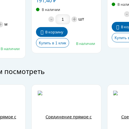
191,40
₽
В нал
В наличии
-
-
+
шт
+
м
В ко
В корзину
В наличии
В наличии
м посмотреть