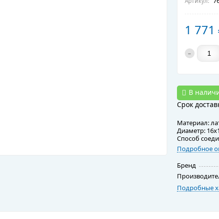
76
Артикул:
1 771
-
В налич
Срок достав
Материал: ла
Диаметр: 16х1
Способ соеди
Подробное о
Бренд
Производите
Подробные х