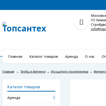
Московск
ГО Химки,
Стройдво
info@top
Главная
Каталог товаров
Аренда
О нас
Оп
Главная
→
Трубы и фитинги
→
Из сшитого полиэтилена
→
Фитинги
Каталог товаров
Аренда