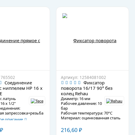
 765502
Артикул: 12584081002
Соединение
Фиксатор
с ниппелем НР 16 х
поворота 16/17 90° без
E
колец Rehau
: латунь
Диаметр: 16 мм
16 х 1/2"
Рабочее давление: 10
оединения:
бар
ая запрессовка+резьба
Рабочая температура: 70°C
Материал: оцинкованная сталь
е описание
Подробное описание
216,60
₽
₽