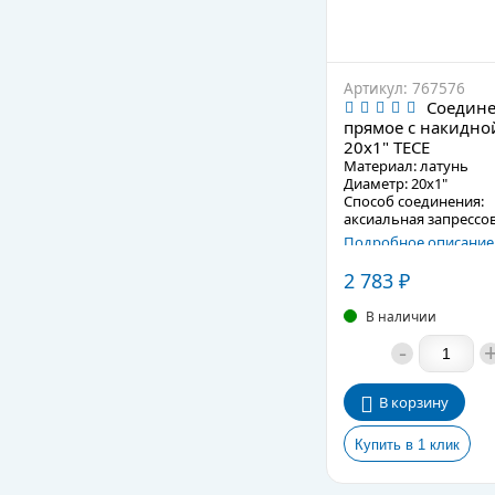
Артикул: 767576
Соедин
прямое с накидно
20х1" TECE
Материал: латунь
Диаметр: 20х1"
Способ соединения:
аксиальная запрессо
Подробное описание
2 783
₽
В наличии
-
В корзину