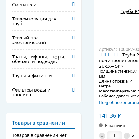
Смесители
Теплоизоляция для
труб
Теплый пол
электрический
Артикул: 1000P2-0
Труба 
Трапы, сифоны, гофры,
полипропиленов
обвязки и подводки
20х3,4 SPK
Толщина стенки: 3.4
Трубы и фитинги
мм
Длина отрезка : 4
метра
Фильтры воды и
Макс температура: 
топлива
Рабочее давление: 2
Подробное описани
141,36
₽
Товары в сравнении
В наличии
-
+
м
Товаров в сравнении нет