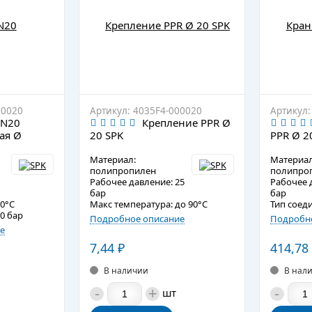
00020
Артикул: 4035F4-000020
Артикул:
PN20
Крепление PPR Ø
ая Ø
20 SPK
PPR Ø 2
Материал:
Материал
полипропилен
полипро
Рабочее давление: 25
Рабочее 
бар
бар
70°C
Макс температура: до 90°C
Тип соед
0 бар
Подробное описание
Подробно
е
7,44
₽
414,78
В наличии
В нал
-
+
-
шт