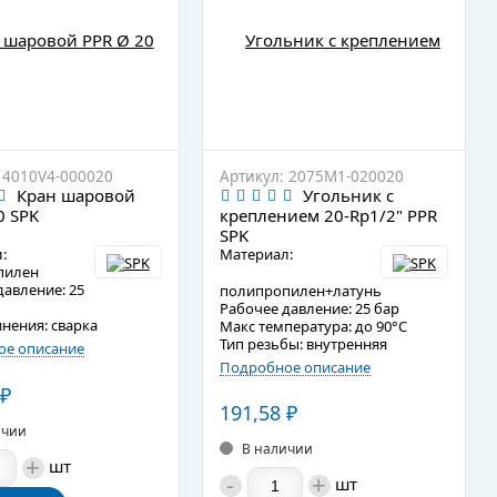
 4010V4-000020
Артикул: 2075M1-020020
Кран шаровой
Угольник с
0 SPK
креплением 20-Rp1/2" PPR
SPK
:
Материал:
пилен
давление: 25
полипропилен+латунь
Рабочее давление: 25 бар
инения: сварка
Макс температура: до 90°C
Тип резьбы: внутренняя
е описание
Подробное описание
₽
191,58
₽
ичии
В наличии
+
шт
-
+
шт