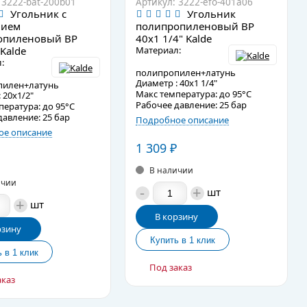
 3222-bat-200b01
Артикул: 3222-efo-401a06
Угольник с
Угольник
нием
полипропиленовый ВР
опиленовый ВР
40x1 1/4" Kalde
Kalde
Материал:
:
полипропилен+латунь
Диаметр : 40x1 1/4"
пилен+латунь
Макс температура: до 95°C
 20х1/2"
Рабочее давление: 25 бар
пература: до 95°C
давление: 25 бар
Подробное описание
е описание
1 309
₽
В наличии
ичии
-
+
шт
+
шт
В корзину
рзину
Под заказ
аказ