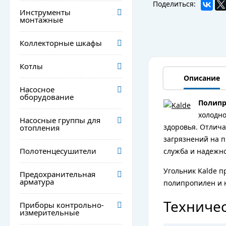
Поделиться:
Инструменты
монтажные
Коллекторные шкафы
Котлы
Описание
Насосное
оборудование
Полипр
холодно
Насосные группы для
здоровья. Отлич
отопления
загрязнений на п
Полотенцесушители
служба и надежно
Угольник Kalde п
Предохранительная
арматура
полипропилен и 
Техничес
Приборы контрольно-
измерительные