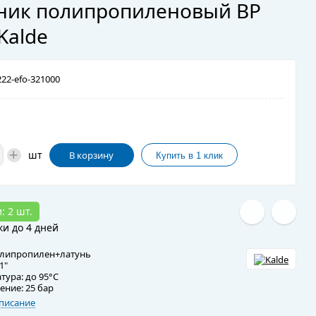
ник полипропиленовый ВР
Kalde
22-efo-321000
+
шт
В корзину
: 2 шт.
ки до 4 дней
олипропилен+латунь
1"
тура: до 95°C
ение: 25 бар
писание