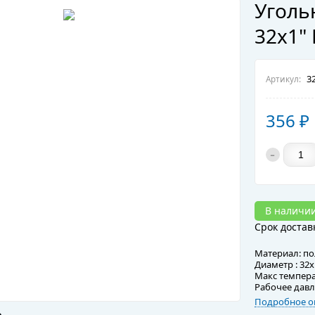
Уголь
32x1" 
32
Артикул:
356
₽
-
В наличии
Срок достав
Материал: п
Диаметр : 32x
Макс темпера
Рабочее давл
Подробное о