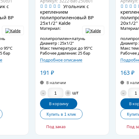
250c01
Артикул: 3222-bat-250b01
Артикул:
ик с
Угольник с
креплением
крепле
ый ВР
полипропиленовый ВР
полипр
25х1/2" Kalde
20х1/2" 
Материал:
Материал
унь
полипропилен+латунь
полипро
Диаметр : 25х1/2"
Диаметр :
о 95°C
Макс температура: до 95°C
Макс тем
5 бар
Рабочее давление: 25 бар
Рабочее 
е
Подробное описание
Подробно
191
₽
163
₽
В наличии
В нал
-
+
-
шт
В корзину
В ко
Под заказ
Под з