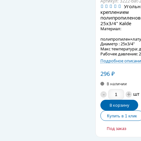
Артикул: 3222-bat-
Угольн
креплением
полипропиленов
25x3/4" Kalde
Материал:
полипропилен+лат
Диаметр : 25x3/4"
Макс температура: д
Рабочее давление: 2
Подробное описани
296
₽
В наличии
-
+
шт
В корзину
Под заказ