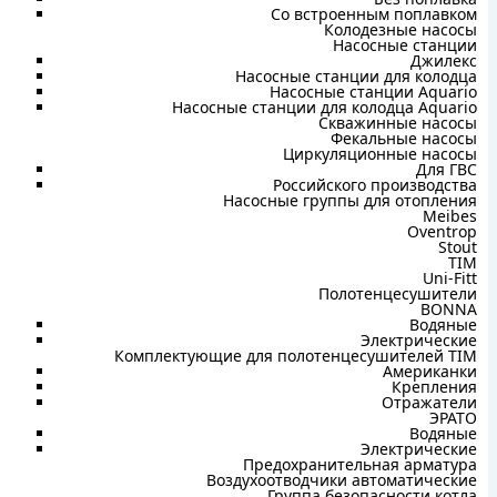
Со встроенным поплавком
Колодезные насосы
Насосные станции
Джилекс
Насосные станции для колодца
Насосные станции Aquario
Насосные станции для колодца Aquario
Скважинные насосы
Фекальные насосы
Циркуляционные насосы
Для ГВС
Российского производства
Насосные группы для отопления
Meibes
Oventrop
Stout
TIM
Uni-Fitt
Полотенцесушители
BONNA
Водяные
Электрические
Комплектующие для полотенцесушителей TIM
Американки
Крепления
Отражатели
ЭРАТО
Водяные
Электрические
Предохранительная арматура
Воздухоотводчики автоматические
Группа безопасности котла