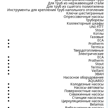
Для труб из нержавеющей стали
Для труб из сшитого полиэтилена
Инструменты для крепления труб напольного отопления
Ключи шестигранные
Опрессовочные насосы
Труборезы
Коллекторные шкафы
UNI-FITT
Stout
Котлы
Газовые
ECA
Protherm
Termica
Твердотопливные
Электрические
ECA
Protherm
Stout
Termica
Vaillant
ЭВАН
Насосное оборудование
AQUARIO
Колодезные насосы
Насосы-автоматы
Поверхностные насосы
Скважинные насосы
Станции насосные
Циркуляционные насосы
Belamos
Вибрационные насосы