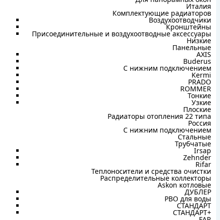
Италия
Комплектующие радиаторов
Воздухоотводчики
Кронштейны
Присоединительные и воздухоотводные аксессуары
Низкие
Панельные
AXIS
Buderus
C нижним подключением
Kermi
PRADO
ROMMER
Тонкие
Узкие
Плоские
Радиаторы отопления 22 типа
Россия
С нижним подключением
Стальные
Трубчатые
Irsap
Zehnder
Rifar
Теплоносители и средства очистки
Распределительные коллекторы
Askon котловые
ДУБЛЕР
РВО для воды
СТАНДАРТ
СТАНДАРТ+
FAR