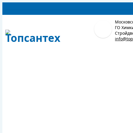
Московск
ГО Химки
Стройдво
info@top