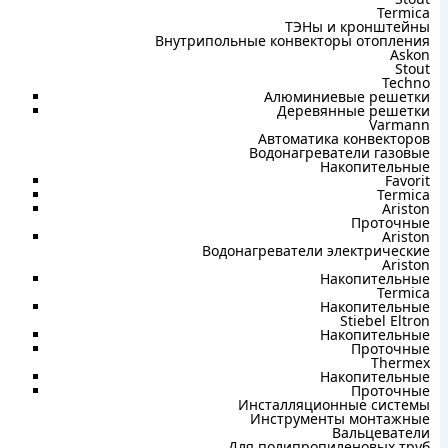
Termica
ТЭНы и кронштейны
Внутрипольные конвекторы отопления
Askon
Stout
Techno
Алюминиевые решетки
Деревянные решетки
Varmann
Автоматика конвекторов
Водонагреватели газовые
Накопительные
Favorit
Termica
Ariston
Проточные
Ariston
Водонагреватели электрические
Ariston
Накопительные
Termica
Накопительные
Stiebel Eltron
Накопительные
Проточные
Thermex
Накопительные
Проточные
Инсталляционные системы
Инструменты монтажные
Вальцеватели
Для полипропиленовых труб