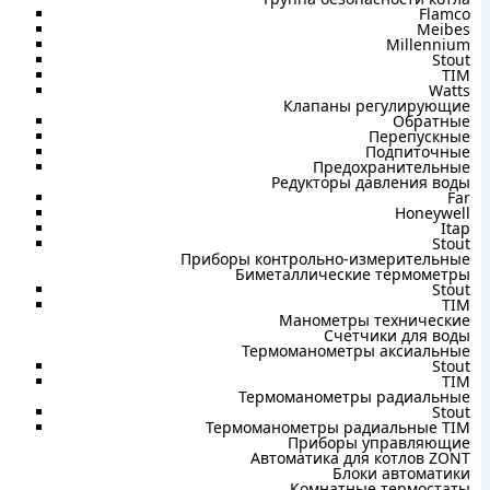
Flamco
Meibes
Millennium
Stout
TIM
Watts
Клапаны регулирующие
Обратные
Перепускные
Подпиточные
Предохранительные
Редукторы давления воды
Far
Honeywell
Itap
Stout
Приборы контрольно-измерительные
Биметаллические термометры
Stout
TIM
Манометры технические
Счетчики для воды
Термоманометры аксиальные
Stout
TIM
Термоманометры радиальные
Stout
Термоманометры радиальные TIM
Приборы управляющие
Автоматика для котлов ZONT
Блоки автоматики
Комнатные термостаты